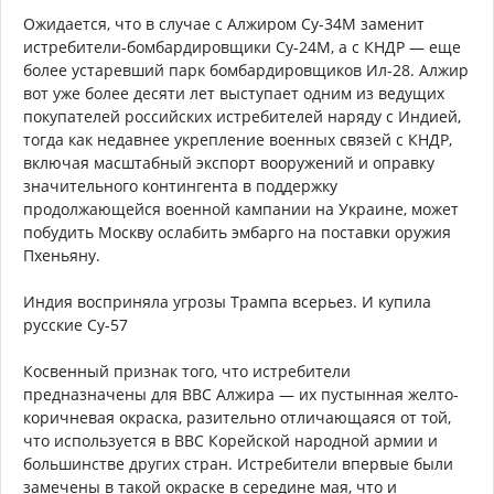
Ожидается, что в случае с Алжиром Су-34М заменит
истребители-бомбардировщики Су-24М, а с КНДР — еще
более устаревший парк бомбардировщиков Ил-28. Алжир
вот уже более десяти лет выступает одним из ведущих
покупателей российских истребителей наряду с Индией,
тогда как недавнее укрепление военных связей с КНДР,
включая масштабный экспорт вооружений и оправку
значительного контингента в поддержку
продолжающейся военной кампании на Украине, может
побудить Москву ослабить эмбарго на поставки оружия
Пхеньяну.
Индия восприняла угрозы Трампа всерьез. И купила
русские Су-57
Косвенный признак того, что истребители
предназначены для ВВС Алжира — их пустынная желто-
коричневая окраска, разительно отличающаяся от той,
что используется в ВВС Корейской народной армии и
большинстве других стран. Истребители впервые были
замечены в такой окраске в середине мая, что и