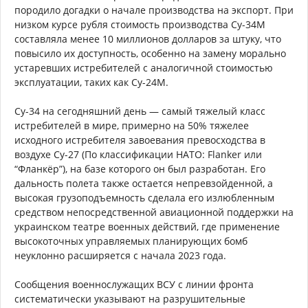
породило догадки о начале производства на экспорт. При
низком курсе рубля стоимость производства Су-34М
составляла менее 10 миллионов долларов за штуку, что
повысило их доступность, особенно на замену морально
устаревших истребителей с аналогичной стоимостью
эксплуатации, таких как Су-24М.
Су-34 на сегодняшний день — самый тяжелый класс
истребителей в мире, примерно на 50% тяжелее
исходного истребителя завоевания превосходства в
воздухе Су-27 (По классификации НАТО: Flanker или
“Фланкёр”), на базе которого он был разработан. Его
дальность полета также остается непревзойденной, а
высокая грузоподъемность сделала его излюбленным
средством непосредственной авиационной поддержки на
украинском театре военных действий, где применение
высокоточных управляемых планирующих бомб
неуклонно расширяется с начала 2023 года.
Сообщения военнослужащих ВСУ с линии фронта
систематически указывают на разрушительные