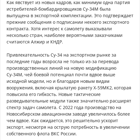
Как явствует из новых кадров, как минимум одна партия
истребителей-бомбардировщиков Су-34М была
выпущена в экспортной комплектации. Это подтверждает
прежние сообщения о подписании некоего экспортного
контракта. Хотя интерес к самолету выказывали
несколько стран, наиболее вероятными заказчиками
считаются Алжир и КНДР.
Привлекательность Су-34 на экспортном рынке за
последние годы возросла не только из-за перевода
производственных линий на новую модификацию
Су-34М, чей боевой потенциал почти вдвое выше
исходной модели, но и благодаря новым видам
вооружения, включая крылатую ракету Х-59МК2, которая
повысила его гибкость. Новые тактические
разведывательные модули также значительно расширят
спектр задач самолета. С 2022 года производство на
Новосибирском авиационном заводе увеличилось более
чем вдвое. Как ожидается, это решительно ускорит
экспорт, несмотря на острую потребность в увеличении
собственного флота ВКС России.