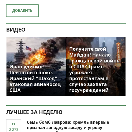
ДОБАВИТЬ
ВИДЕО
Получите свой
Майдан! Начало
гражданской войны
Иран удивил!
в США? Трамп
Пентагон в шоке.
угрожает
Иранский "Шахед"
протестантам в
атаковал авианосец
случае захвата
США
госучреждений
ЛУЧШЕЕ ЗА НЕДЕЛЮ
Семь бомб Лаврова: Кремль впервые
признал западную засаду и угрозу