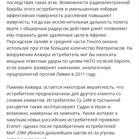
последствия таких атак. Возможности радиоэлектронной
борьбы этого истребителя и уменьшенная лобовая
эффективная поверхность рассеяния повышают
живучесть, тогда как исключительная дальность полета
вкупе с обширным радиусом действия ракет позволяют
ему поражать даже удаленные цели в Африке,
Персидском заливе и средней части Тихого океана,
используя при этом большое количество боеприпасов. На
вооружении Алжира истребитель мог бы наносить
мощные ответные удары по целям НАТО по всей Европе,
если альянс развернет кампанию, аналогичную
предпринятой против Ливии в 2011 году.
Помимо Алжира, остается некоторая вероятность, что
истребители предназначены для другого клиента со
схожим климатом. Истребители Су-24М в пустынной
расцветке также эксплуатируют Судан и Иран и,
возможно, намерены их заменить. Ранее интерес к
закупкам новых российских истребителей проявлял
Египет, однако после приобретения истребителей
МиГ-29М убоялся дальнейших шагов из-за угрозы