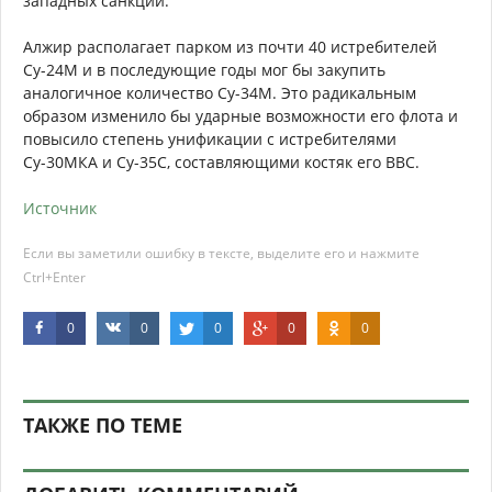
западных санкций.
Алжир располагает парком из почти 40 истребителей
Су-24М и в последующие годы мог бы закупить
аналогичное количество Су-34М. Это радикальным
образом изменило бы ударные возможности его флота и
повысило степень унификации с истребителями
Су-30МКА и Су-35С, составляющими костяк его ВВС.
Источник
Если вы заметили ошибку в тексте, выделите его и нажмите
Ctrl+Enter
0
0
0
0
0
ТАКЖЕ ПО ТЕМЕ