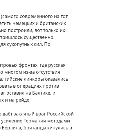
 (самого современного на тот
етить немецких и британских
но построили, вот только их
и пришлось существенно
ля сухопутных сил. По
тровых фронтах, где русская
о многом из-за отсутствия
балтийские линкоры оказались
вать в операциях против
г оставил на Балтике, и
х и на рейде.
 даёт заклятый враг Российской
ь усиление Германии методами
 Берлина, британцы кинулись в