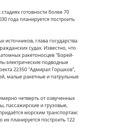
 стадиях готовности более 70
2030 года планируется построить
х источников, глава государства
гражданских судах. Известно, что
 атомных ракетоносцев "Борей-
ель-электрические подводные
роекта 22350 "Адмирал Горшков",
ей, малые ракетные и патрульные
имерно четверть от озвученных
ы, пассажирские и грузовые,
придаётся морским транспортам:
го их планируется построить 122