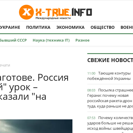
 УКРАИНЕ
ПОЛИТИКА
ЭКОНОМИКА
ОБЩЕСТВО
ВОЕН
Бывший СССР
Наука (техника IT)
Разное
СВЕЖИЕ НОВОС
ечати
Тающие контуры
готове. Россия
11:00
побеждённой Украины
" урок –
Посылка страшне
08:03
азали "на
Герани: почему новая
российская ракета-дрон
туда, куда раньше не до
Почему количеств
07:53
ударов больше не реша
исход войны: швейцарц