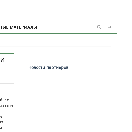
НЫЕ МАТЕРИАЛЫ
ТИ
Новости партнеров
е
 бьёт
ставали
о
ет
ы