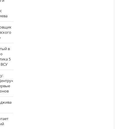
е и
с
иева
бовщик
вского
р
атый в
по
тика 5
 ВСУ
у:
Центру»
ервые
ронов
аджива
отает
ий