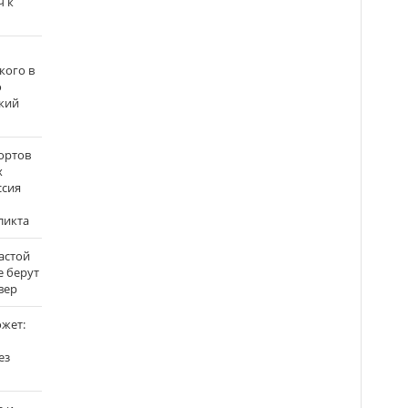
ч к
кого в
о
кий
ортов
х
ссия
ликта
застой
е берут
вер
ожет:
ез