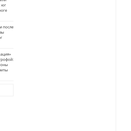
: юг
роге
и после
вы
рг
рация»
трофой:
роны
темпы