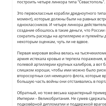
построить четыре линкора типа "Севастополь".
Это первоклассные корабли дредноутного типа
момент), которые должны были на равных встр
одноклассников. И четыре линкора действитель
создание обошлось в такие деньги, что Росси
сократить расходы на артиллерию и пулемёты д
некоторым оценкам, чуть ли не вдвое.
Первая мировая война велась на тысячекиломе
армия истекала кровью и терпела поражения, в
полевой артиллерии крупных калибров, а вот 
слишком хороши, чтобы ими можно было риско
второсортных сил немецкого флота, которые вра
большую часть войны они отстаивались в порта
Обратный, но тоже весьма характерный пример
Империи – Великобритания. Не сумев сдержат
подковёрной дипломатии и поддержкой врагов