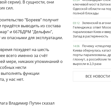
вой серии). В сущности, они
ключевой мост в Затоке
их сил.
Одесской области на по
полной блокады
троительство "Бореев" получит
Зеленский в агони
03:12
и придётся выводить из состава
Геленджика: ответ Моск
мар" и 667БДРМ "Дельфин",
парализовал Киев и вве
Запад в растерянность
ет их опасными для эксплуатации.
Почему «спецопе
14:06
 время похудеет на шесть
Киева обернулась катас
порты парализованы, д
ее всего именно за счёт
глохнут, а российские 
ней мере, никаких упоминаний о
выросли в 2,3 раза
особных нести
 выполнять функции
ВСЕ НОВОСТИ
, у нас нет.
лага Владимир Путин сказал