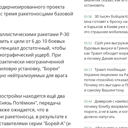
аналитик сказал, как его
остановить
модернизированного проекта
е с тремя ракетоносцами базовой
30 тысяч бойцов 
05:58
Ына готовят к броску н
и Харьков: в Киеве уже 
это страшнее мобилиза
аллистическими ракетами Р-30
ить к цели от 6 до 10 боевых
США уже выгружа
05:52
отенциал достаточный, чтобы
буровые вышки в Гренл
как Трамп обходит мор
мографический ущерб. При
и почему Дания молчит
 практически неограниченной
иловую установку, "Бореи"
Трамп пообещал
04:13
Украине лицензию на Pat
дно нейтрализуемых для врага
потом спокойно отказал
Почему это выгодно и П
и самому Вашингтону
постройки находятся ещё два
Диверсия с намёк
03:44
"Князь Потёмкин", передача
почему бомбу взорвали
акже ожидается, что в
пороге, а не в зале, и ко
и ракетоносца, в результате к
должно напугать
ставителями серии "Борей-А" (и
«Искандеры» сло
03:24