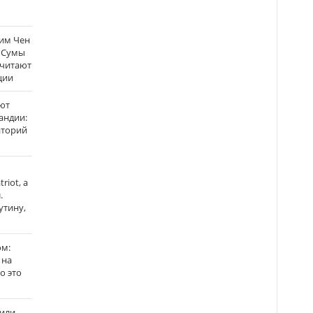
Ким Чен
а Сумы
считают
ции
ют
андии:
аторий
riot, а
.
утину,
ом:
 на
го это
жили