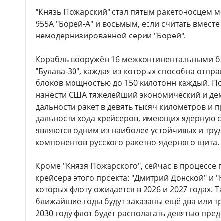
"Князь Пожарский" стал пятым ракетоносцем 
955А "Борей-А" и восьмым, если считать вмест
немодернизированной серии "Борей".
Корабль вооружён 16 межконтинентальными б
"Булава-30", каждая из которых способна отправ
блоков мощностью до 150 килотонн каждый. П
нанести США тяжелейший экономический и де
дальности ракет в девять тысяч километров и
дальности хода крейсеров, имеющих ядерную с
являются одним из наиболее устойчивых и тру
компонентов русского ракетно-ядерного щита.
Кроме "Князя Пожарского", сейчас в процессе 
крейсера этого проекта: "Дмитрий Донской" и 
которых флоту ожидается в 2026 и 2027 годах. Т
ближайшие годы будут заказаны ещё два или тр
2030 году флот будет располагать девятью пред