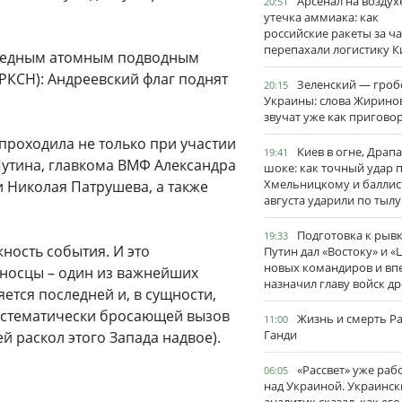
Арсенал на воздух
20:51
утечка аммиака: как
российские ракеты за ча
перепахали логистику К
ередным атомным подводным
РКСН): Андреевский флаг поднят
Зеленский — гро
20:15
Украины: слова Жирино
звучат уже как пригово
проходила не только при участии
Киев в огне, Драп
19:41
утина, главкома ВМФ Александра
шоке: как точный удар 
Хмельницкому и баллис
и Николая Патрушева, а также
августа ударили по тылу
Подготовка к рывк
19:33
ность события. И это
Путин дал «Востоку» и «
новых командиров и вп
оносцы – один из важнейших
назначил главу войск д
ется последней и, в сущности,
истематически бросающей вызов
Жизнь и смерть Р
11:00
Ганди
 раскол этого Запада надвое).
«Рассвет» уже раб
06:05
над Украиной. Украинск