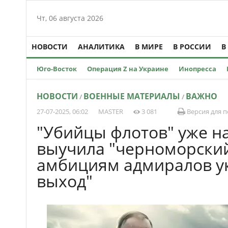
Чт, 06 августа 2026
НОВОСТИ
АНАЛИТИКА
В МИРЕ
В РОССИИ
В
Юго-Восток
Операция Z на Украине
Инопресса
НОВОСТИ
ВОЕННЫЕ МАТЕРИАЛЫ
ВАЖНО
/
/
27-07-2025, 06:02
MASTER
3 081
Версия для п
"Убийцы флотов" уже на
выучила "черноморский
амбициям адмиралов ук
выход"