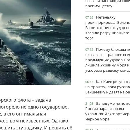
назвали настоящий клю
преимуществу
Нетаньяху
07:35
проигнорировал Зеленс
Вашингтоне: как удар п
Каспию разрушил киевс
торг
Почему блокада п
07:12
оказалась страшнее все
предыдущих ударов: Ро
лишила Украину моря и
ускорила развязку конф
Как Киев рисует «
06:45
на фронте», пока русски
Бакшеевку и давят на се
рского флота – задача
Запад уже не пом
21:03
огорело не одно государство.
Россия парализовала
е, а его оптимальная
украинский экспорт чер
Чёрное море
жеством неизвестных. Однако
ешить эту задачку. И решить её