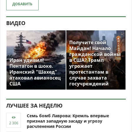
ДОБАВИТЬ
ВИДЕО
Получите свой
Майдан! Начало
гражданской войны
Иран удивил!
в США? Трамп
Пентагон в шоке.
угрожает
Иранский "Шахед"
протестантам в
атаковал авианосец
случае захвата
США
госучреждений
ЛУЧШЕЕ ЗА НЕДЕЛЮ
Семь бомб Лаврова: Кремль впервые
признал западную засаду и угрозу
расчленения России