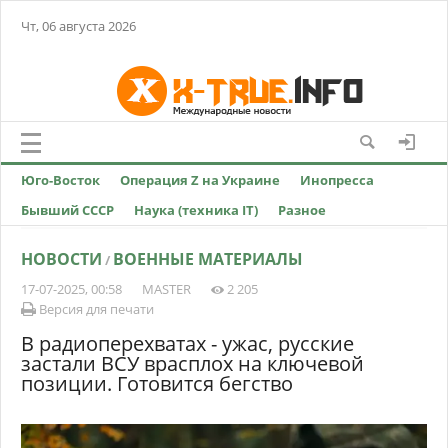
Чт, 06 августа 2026
Юго-Восток
Операция Z на Украине
Инопресса
Бывший СССР
Наука (техника IT)
Разное
НОВОСТИ
ВОЕННЫЕ МАТЕРИАЛЫ
/
17-07-2025, 00:58
MASTER
2 205
Версия для печати
В радиоперехватах - ужас, русские
застали ВСУ врасплох на ключевой
позиции. Готовится бегство