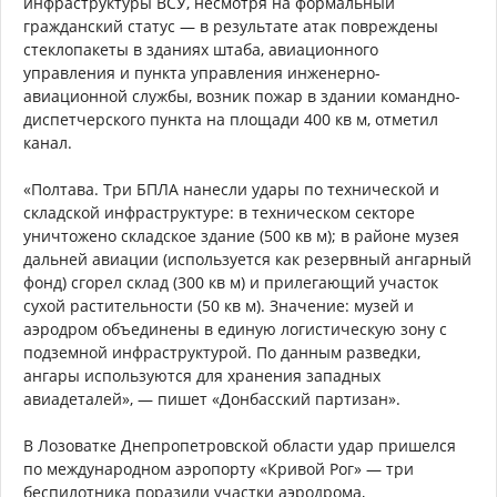
инфраструктуры ВСУ, несмотря на формальный
гражданский статус — в результате атак повреждены
стеклопакеты в зданиях штаба, авиационного
управления и пункта управления инженерно-
авиационной службы, возник пожар в здании командно-
диспетчерского пункта на площади 400 кв м, отметил
канал.
«Полтава. Три БПЛА нанесли удары по технической и
складской инфраструктуре: в техническом секторе
уничтожено складское здание (500 кв м); в районе музея
дальней авиации (используется как резервный ангарный
фонд) сгорел склад (300 кв м) и прилегающий участок
сухой растительности (50 кв м). Значение: музей и
аэродром объединены в единую логистическую зону с
подземной инфраструктурой. По данным разведки,
ангары используются для хранения западных
авиадеталей», — пишет «Донбасский партизан».
В Лозоватке Днепропетровской области удар пришелся
по международном аэропорту «Кривой Рог» — три
беспилотника поразили участки аэродрома,