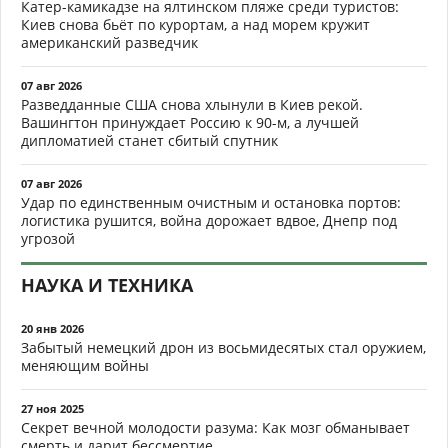
Катер-камикадзе на ялтинском пляже среди туристов:
Киев снова бьёт по курортам, а над морем кружит
американский разведчик
07 авг 2026
Разведданные США снова хлынули в Киев рекой.
Вашингтон принуждает Россию к 90-м, а лучшей
дипломатией станет сбитый спутник
07 авг 2026
Удар по единственным очистным и остановка портов:
логистика рушится, война дорожает вдвое, Днепр под
угрозой
НАУКА И ТЕХНИКА
20 янв 2026
Забытый немецкий дрон из восьмидесятых стал оружием,
меняющим войны
27 ноя 2025
Секрет вечной молодости разума: Как мозг обманывает
смерть и дарит бессмертие