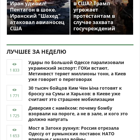
Иран удивил!
в США? Трамп
Пентагон в шоке.
угрожает
Иранский "Шахед"
протестантам в
атаковал авианосец
случае захвата
США
госучреждений
ЛУЧШЕЕ ЗА НЕДЕЛЮ
Удары по Большой Одессе парализовали
украинский экспорт: ГОКи встают,
Метинвест теряет миллионы тонн, а Киев
уже говорит о переговорах
30 тысяч бойцов Ким Чен Ына готовят к
броску на Сумы и Харьков: в Киеве уже
считают это страшнее мобилизации
Диверсия с намёком: почему бомбу
взорвали на пороге, а не в зале, и кого это
должно напугать
Мост в Затоке рухнул: Россия отрезала
Одессу от румынских поставок НАТО
впервые с начала войны