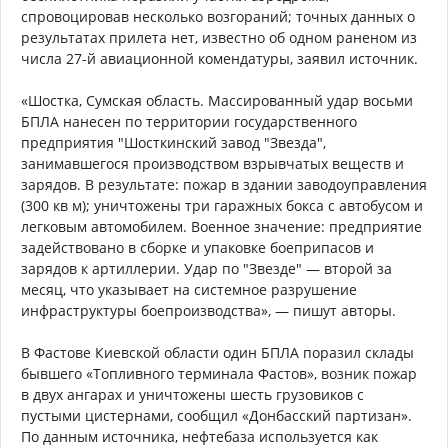
спровоцировав несколько возгораний; точных данных о
результатах прилета нет, известно об одном раненом из
числа 27-й авиационной комендатуры, заявил источник.
«Шостка, Сумская область. Массированный удар восьми
БПЛА нанесен по территории государственного
предприятия "Шосткинский завод "Звезда",
занимавшегося производством взрывчатых веществ и
зарядов. В результате: пожар в здании заводоуправления
(300 кв м); уничтожены три гаражных бокса с автобусом и
легковым автомобилем. Военное значение: предприятие
задействовано в сборке и упаковке боеприпасов и
зарядов к артиллерии. Удар по "Звезде" — второй за
месяц, что указывает на системное разрушение
инфраструктуры боепроизводства», — пишут авторы.
В Фастове Киевской области один БПЛА поразил склады
бывшего «Топливного терминала Фастов», возник пожар
в двух ангарах и уничтожены шесть грузовиков с
пустыми цистернами, сообщил «Донбасский партизан».
По данным источника, нефтебаза используется как