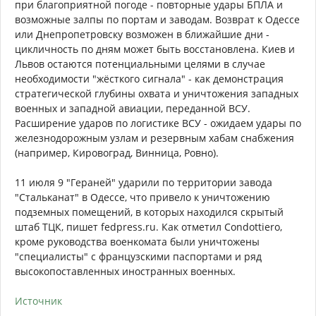
при благоприятной погоде - повторные удары БПЛА и
возможные залпы по портам и заводам. Возврат к Одессе
или Днепропетровску возможен в ближайшие дни -
цикличность по дням может быть восстановлена. Киев и
Львов остаются потенциальными целями в случае
необходимости "жёсткого сигнала" - как демонстрация
стратегической глубины охвата и уничтожения западных
военных и западной авиации, переданной ВСУ.
Расширение ударов по логистике ВСУ - ожидаем удары по
железнодорожным узлам и резервным хабам снабжения
(например, Кировоград, Винница, Ровно).
11 июля 9 "Гераней" ударили по территории завода
"Стальканат" в Одессе, что привело к уничтожению
подземных помещений, в которых находился скрытый
штаб ТЦК, пишет fedpress.ru. Как отметил Condottiero,
кроме руководства военкомата были уничтожены
"специалисты" с французскими паспортами и ряд
высокопоставленных иностранных военных.
Источник