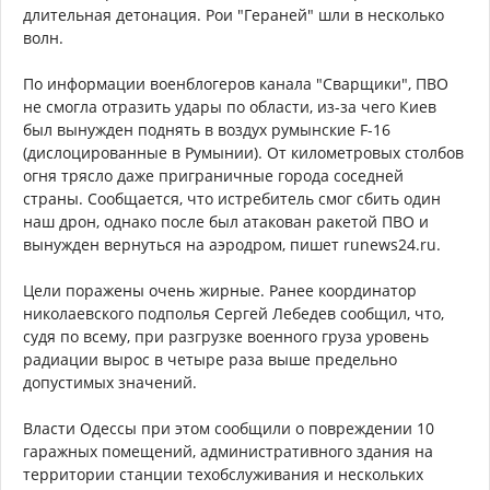
длительная детонация. Рои "Гераней" шли в несколько
волн.
По информации военблогеров канала "Сварщики", ПВО
не смогла отразить удары по области, из-за чего Киев
был вынужден поднять в воздух румынские F-16
(дислоцированные в Румынии). От километровых столбов
огня трясло даже приграничные города соседней
страны. Сообщается, что истребитель смог сбить один
наш дрон, однако после был атакован ракетой ПВО и
вынужден вернуться на аэродром, пишет runews24.ru.
Цели поражены очень жирные. Ранее координатор
николаевского подполья Сергей Лебедев сообщил, что,
судя по всему, при разгрузке военного груза уровень
радиации вырос в четыре раза выше предельно
допустимых значений.
Власти Одессы при этом сообщили о повреждении 10
гаражных помещений, административного здания на
территории станции техобслуживания и нескольких