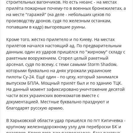
строительных вагончиков. Но есть нюанс - на местах
прилёта пожарные почему-то в военных бронежилетах, а
на месте "гаражей" (на деле - небольших цехов по
производству дронов, судя по железным останкам,
попавшим в кадр) выгоревшие руины.
Кроме того, жёстко прилетело и по Киеву. На местах
прилётов начался настоящий ад. По предварительным
данным, один из ударов пришёлся по "жирному" складу с
ракетным вооружением. Сгорел целый ракетный
арсенал, судя по всему, с теми самыми Storm Shadow,
которыми буквально на днях угрожали украинские
пилоты Су-24. Ещё один - по цеху, который занимался
выпуском БПЛА. Мощный прилёт был и по зданию ТЦК.
На данный момент зафиксировано уничтожение десятой
части всех украинских военкоматов вместе с
документацией. Местные буквально празднуют и
благодарят русскую армию.
В Харьковской области удар пришёлся по пгт Кигичевка -
крупному железнодорожному узлу для переброски БК и
резервов. Кроме того, там располагалась база ракетно-