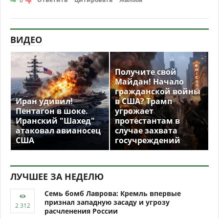
0
ВИДЕО
Получите свой
Майдан! Начало
гражданской войны
Иран удивил!
в США? Трамп
Пентагон в шоке.
угрожает
Иранский "Шахед"
протестантам в
атаковал авианосец
случае захвата
США
госучреждений
ЛУЧШЕЕ ЗА НЕДЕЛЮ
Семь бомб Лаврова: Кремль впервые
признал западную засаду и угрозу
расчленения России