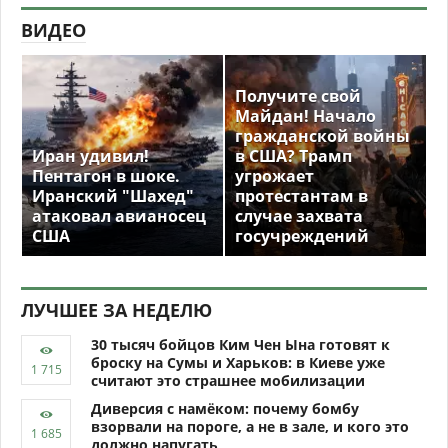
ВИДЕО
Получите свой
Майдан! Начало
гражданской войны
Иран удивил!
в США? Трамп
Пентагон в шоке.
угрожает
Иранский "Шахед"
протестантам в
атаковал авианосец
случае захвата
США
госучреждений
ЛУЧШЕЕ ЗА НЕДЕЛЮ
30 тысяч бойцов Ким Чен Ына готовят к
броску на Сумы и Харьков: в Киеве уже
считают это страшнее мобилизации
Диверсия с намёком: почему бомбу
взорвали на пороге, а не в зале, и кого это
должно напугать