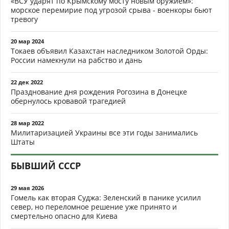
«ВСУ ударят по Крымскому мосту новым оружием»:
морское перемирие под угрозой срыва - военкоры бьют
тревогу
20 мар 2024
Токаев объявил Казахстан наследником Золотой Орды:
России намекнули на рабство и дань
22 дек 2022
Празднование дня рождения Рогозина в Донецке
обернулось кровавой трагедией
28 мар 2022
Милитаризацией Украины все эти годы занимались
Штаты
БЫВШИЙ СССР
29 мая 2026
Гомель как вторая Суджа: Зеленский в панике усилил
север, но переломное решение уже принято и
смертельно опасно для Киева