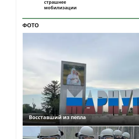
страшнее
мобилизации
ФОТО
Восставший из пепла