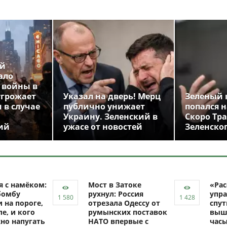
ой
ало
 войны в
угрожает
Указал на дверь! Мерц
Зеленый 
 в случае
публично унижает
попался н
Украину. Зеленский в
Скоро Тр
ий
ужасе от новостей
Зеленско
я с намёком:
Мост в Затоке
«Рас
бомбу
рухнул: Россия
упра
 на пороге,
отрезала Одессу от
спут
ле, и кого
румынских поставок
выш
но напугать
НАТО впервые с
час