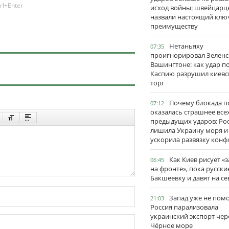
rl+Enter
исход войны: швейцарц
назвали настоящий клю
преимуществу
Нетаньяху
07:35
проигнорировал Зеленс
Вашингтоне: как удар п
Каспию разрушил киевс
торг
Почему блокада п
07:12
оказалась страшнее все
предыдущих ударов: Ро
лишила Украину моря и
ускорила развязку конф
Как Киев рисует «
06:45
на фронте», пока русски
Бакшеевку и давят на се
Запад уже не пом
21:03
Россия парализовала
украинский экспорт чер
Чёрное море