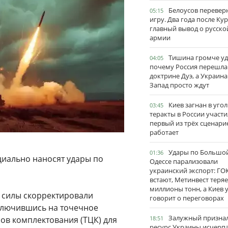
Белоусов перевер
05:15
игру. Два года после Ку
главный вывод о русско
армии
Тишина громче уд
04:05
почему Россия перешла
доктрине Дуэ, а Украина
Запад просто ждут
Киев загнан в угол
03:45
теракты в России участи
первый из трёх сценари
работает
Удары по Большо
01:36
циально наносят удары по
Одессе парализовали
украинский экспорт: ГО
встают, Метинвест теряе
миллионы тонн, а Киев 
 силы скорректировали
говорит о переговорах
еключившись на точечное
Залужный признал
ов комплектования (ТЦК) для
18:51
ресурс Украины исчерпа