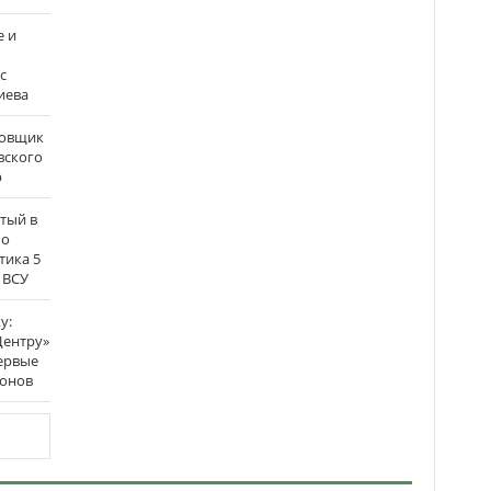
е и
с
иева
бовщик
вского
р
атый в
по
тика 5
 ВСУ
у:
Центру»
ервые
ронов