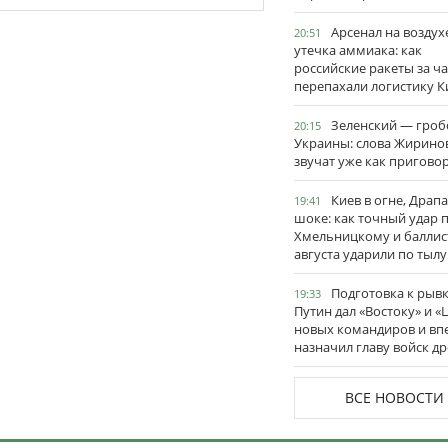
Арсенал на воздух
20:51
утечка аммиака: как
российские ракеты за ча
перепахали логистику К
Зеленский — гро
20:15
Украины: слова Жирино
звучат уже как пригово
Киев в огне, Драп
19:41
шоке: как точный удар 
Хмельницкому и баллис
августа ударили по тылу
Подготовка к рывк
19:33
Путин дал «Востоку» и «
новых командиров и вп
назначил главу войск д
ВСЕ НОВОСТИ