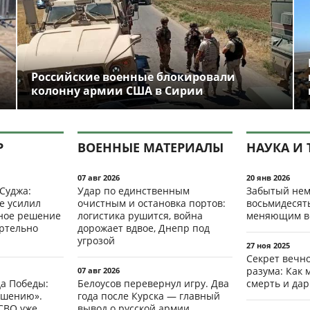
Российские военные блокировали
колонну армии США в Сирии
Р
ВОЕННЫЕ МАТЕРИАЛЫ
НАУКА И 
07 авг 2026
20 янв 2026
 Суджа:
Удар по единственным
Забытый нем
е усилил
очистным и остановка портов:
восьмидесят
мное решение
логистика рушится, война
меняющим в
ертельно
дорожает вдвое, Днепр под
угрозой
27 ноя 2025
Секрет вечн
разума: Как 
07 авг 2026
да Победы:
Белоусов перевернул игру. Два
смерть и да
ршению».
года после Курска — главный
СВО уже
вывод о русской армии