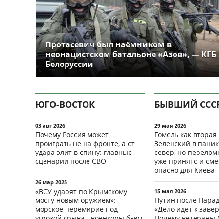
Протасевич был наёмником в
неонацистском батальоне «Азов», — КГБ
Белоруссии
ЮГО-ВОСТОК
БЫВШИЙ ССС
03 авг 2026
29 мая 2026
Почему Россия может
Гомель как вторая
проиграть не на фронте, а от
Зеленский в паник
удара элит в спину: главные
север, но перело
сценарии после СВО
уже принято и см
опасно для Киева
26 мар 2025
«ВСУ ударят по Крымскому
15 мая 2026
мосту новым оружием»:
Путин после Пара
морское перемирие под
«Дело идёт к заве
угрозой срыва - военкоры бьют
Почему ветераны 