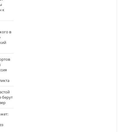
ы
ч к
кого в
о
кий
ортов
х
ссия
ликта
застой
е берут
вер
ожет:
ез