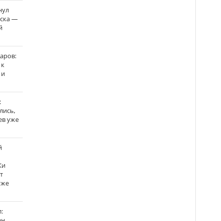
нул
рска —
й
аров:
 к
 и
:
лись,
ев уже
й
Ки
т
уже
:
н,