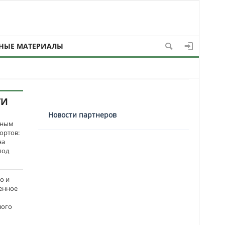
НЫЕ МАТЕРИАЛЫ
ТИ
Новости партнеров
нным
ортов:
на
под
о и
енное
ного