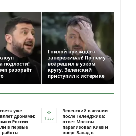
Гнилой президент
клоун
запереживал! По нему
а подлости!
всё решил в узком
амп разорвёт
кругу. Зеленский
го
приступил к истерике
свет» уже
Зеленский в агонии
вляет дронами:
после Геленджика:
ники России
ответ Москвы
ли в первые
парализовал Киев и
ы работы
вверг Запад в