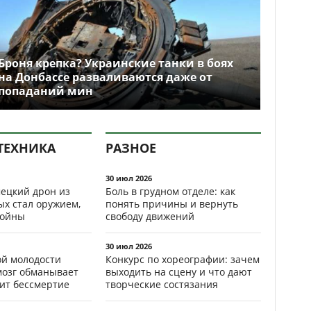
Броня крепка? Украинские танки в боях
на Донбассе разваливаются даже от
попаданий мин
ТЕХНИКА
РАЗНОЕ
30 июл 2026
ецкий дрон из
Боль в грудном отделе: как
ых стал оружием,
понять причины и вернуть
ойны
свободу движений
30 июл 2026
ой молодости
Конкурс по хореографии: зачем
мозг обманывает
выходить на сцену и что дают
рит бессмертие
творческие состязания