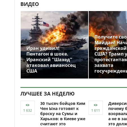
ВИДЕО
Получите св
Майдан! Нач
Иран удивил!
гражданской
Пентагон в шоке.
США? Трамп 
Иранский "Шахед"
протестантам
атаковал авианосец
захвата
США
госучрежден
ЛУЧШЕЕ ЗА НЕДЕЛЮ
30 тысяч бойцов Ким
Диверси
Чен Ына готовят к
почему 
броску на Сумы и
взорвали
Харьков: в Киеве уже
а не в за
считают это
это долж