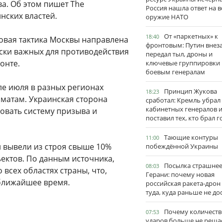
а. Об этом пишет The
Россия нашла ответ на в
нских властей.
оружие НАТО
От «паркетных» к
18:40
новая тактика Москвы направлена
фронтовым: Путин внез
ски важных для противодействия
передал тыл, дроны и
онте.
ключевые группировки
боевым генералам
е июля в разных регионах
Принцип Жукова
18:23
матам. Украинская сторона
сработал: Кремль убрал
кабинетных генералов 
ровать систему призыва и
поставил тех, кто брал 
Тающие контуры
11:00
и вывели из строя свыше 10%
побеждённой Украины
ъектов. По данным источника,
Посылка страшне
08:03
всех областях страны, что,
Герани: почему новая
 ближайшее время.
российская ракета-дрон
туда, куда раньше не до
Почему количеств
07:53
ударов больше не реша