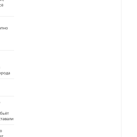
сё
апно
и
города
е
 бьёт
ставали
о
ет