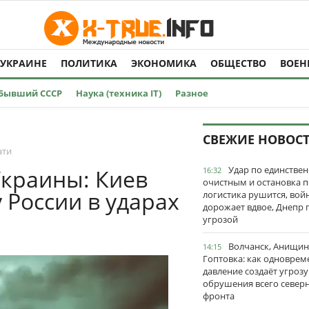
 УКРАИНЕ
ПОЛИТИКА
ЭКОНОМИКА
ОБЩЕСТВО
ВОЕН
Бывший СССР
Наука (техника IT)
Разное
СВЕЖИЕ НОВОС
ати
Удар по единстве
краины: Киев
16:32
очистным и остановка п
 России в ударах
логистика рушится, вой
дорожает вдвое, Днепр 
угрозой
Волчанск, Анищин
14:15
Гоптовка: как одноврем
давление создаёт угрозу
обрушения всего север
фронта