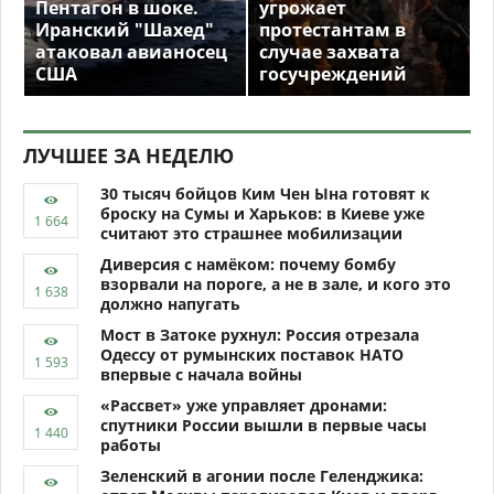
Пентагон в шоке.
угрожает
Иранский "Шахед"
протестантам в
атаковал авианосец
случае захвата
США
госучреждений
ЛУЧШЕЕ ЗА НЕДЕЛЮ
30 тысяч бойцов Ким Чен Ына готовят к
броску на Сумы и Харьков: в Киеве уже
считают это страшнее мобилизации
Диверсия с намёком: почему бомбу
взорвали на пороге, а не в зале, и кого это
должно напугать
Мост в Затоке рухнул: Россия отрезала
Одессу от румынских поставок НАТО
впервые с начала войны
«Рассвет» уже управляет дронами:
спутники России вышли в первые часы
работы
Зеленский в агонии после Геленджика: