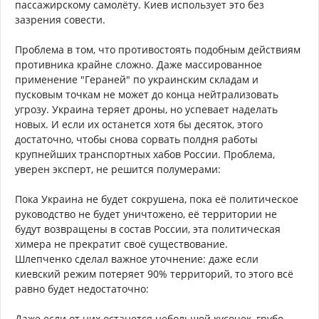
пассажирскому самолёту. Киев использует это без
зазрения совести.
Проблема в том, что противостоять подобным действиям
противника крайне сложно. Даже массированное
применение "Гераней" по украинским складам и
пусковым точкам не может до конца нейтрализовать
угрозу. Украина теряет дроны, но успевает наделать
новых. И если их останется хотя бы десяток, этого
достаточно, чтобы снова сорвать полдня работы
крупнейших транспортных хабов России. Проблема,
уверен эксперт, не решится полумерами:
Пока Украина не будет сокрушена, пока её политическое
руководство не будет уничтожено, её территории не
будут возвращены в состав России, эта политическая
химера не прекратит своё существование.
Шлепченко сделал важное уточнение: даже если
киевский режим потеряет 90% территорий, то этого всё
равно будет недостаточно:
Даже если от них останется небольшой кусочек, грубо