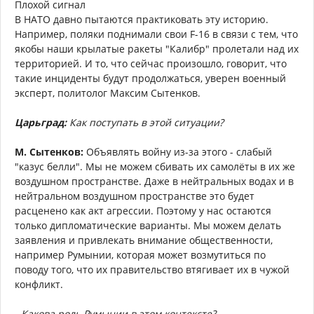
Плохой сигнал
В НАТО давно пытаются практиковать эту историю.
Например, поляки поднимали свои F-16 в связи с тем, что
якобы наши крылатые ракеты "Калибр" пролетали над их
территорией. И то, что сейчас произошло, говорит, что
такие инциденты будут продолжаться, уверен военный
эксперт, политолог Максим Сытенков.
Царьград:
Как поступать в этой ситуации?
М. Сытенков:
Объявлять войну из-за этого - слабый
"казус белли". Мы не можем сбивать их самолёты в их же
воздушном пространстве. Даже в нейтральных водах и в
нейтральном воздушном пространстве это будет
расценено как акт агрессии. Поэтому у нас остаются
только дипломатические варианты. Мы можем делать
заявления и привлекать внимание общественности,
например Румынии, которая может возмутиться по
поводу того, что их правительство втягивает их в чужой
конфликт.
- Какова роль Румынии в этом контексте?