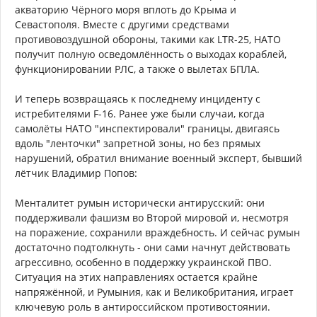
акваторию Чёрного моря вплоть до Крыма и
Севастополя. Вместе с другими средствами
противовоздушной обороны, такими как LTR-25, НАТО
получит полную осведомлённость о выходах кораблей,
функционировании РЛС, а также о вылетах БПЛА.
И теперь возвращаясь к последнему инциденту с
истребителями F-16. Ранее уже были случаи, когда
самолёты НАТО "инспектировали" границы, двигаясь
вдоль "ленточки" запретной зоны, но без прямых
нарушений, обратил внимание военный эксперт, бывший
лётчик Владимир Попов:
Менталитет румын исторически антирусский: они
поддерживали фашизм во Второй мировой и, несмотря
на поражение, сохранили враждебность. И сейчас румын
достаточно подтолкнуть - они сами начнут действовать
агрессивно, особенно в поддержку украинской ПВО.
Ситуация на этих направлениях остается крайне
напряжённой, и Румыния, как и Великобритания, играет
ключевую роль в антироссийском противостоянии.