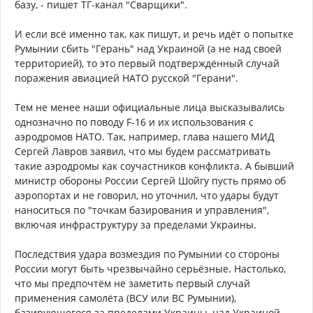
базу, - пишет ТГ-канал "Сварщики".
И если всё именно так, как пишут, и речь идёт о попытке
Румынии сбить "Герань" над Украиной (а не над своей
территорией), то это первый подтверждённый случай
поражения авиацией НАТО русской "Герани".
Тем не менее наши официальные лица высказывались
однозначно по поводу F-16 и их использования с
аэродромов НАТО. Так, например, глава нашего МИД
Сергей Лавров заявил, что мы будем рассматривать
такие аэродромы как соучастников конфликта. А бывший
министр обороны России Сергей Шойгу пусть прямо об
аэропортах и не говорил, но уточнил, что удары будут
наноситься по "точкам базирования и управления",
включая инфраструктуру за пределами Украины.
Последствия удара возмездия по Румынии со стороны
России могут быть чрезвычайно серьёзные. Настолько,
что мы предпочтём не заметить первый случай
применения самолёта (ВСУ или ВС Румынии),
базирующегося за пределами Украины, над Украиной,