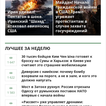
Майдан! Начало
гражданской войны
Иран удивил!
в США? Трамп
Пентагон в шоке.
угрожает
Иранский "Шахед"
протестантам в
атаковал авианосец
случае захвата
США
госучреждений
ЛУЧШЕЕ ЗА НЕДЕЛЮ
30 тысяч бойцов Ким Чен Ына готовят к
броску на Сумы и Харьков: в Киеве уже
считают это страшнее мобилизации
Диверсия с намёком: почему бомбу
взорвали на пороге, а не в зале, и кого это
должно напугать
Мост в Затоке рухнул: Россия отрезала
Одессу от румынских поставок НАТО
впервые с начала войны
«Рассвет» уже управляет дронами: