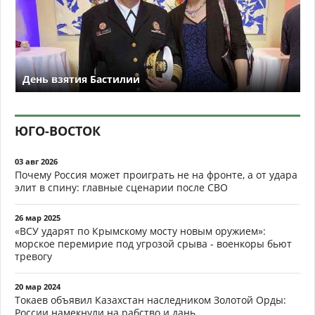
День взятия Бастилии
ЮГО-ВОСТОК
03 авг 2026
Почему Россия может проиграть не на фронте, а от удара
элит в спину: главные сценарии после СВО
26 мар 2025
«ВСУ ударят по Крымскому мосту новым оружием»:
морское перемирие под угрозой срыва - военкоры бьют
тревогу
20 мар 2024
Токаев объявил Казахстан наследником Золотой Орды:
России намекнули на рабство и дань