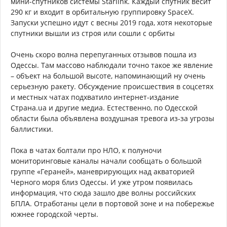
мини-спутников системы Starlink. Каждый спутник весит
290 кг и входит в орбитальную группировку SpaceX.
Запуски успешно идут с весны 2019 года, хотя некоторые
спутники вышли из строя или сошли с орбиты
Очень скоро волна перепуганных отзывов пошла из
Одессы. Там массово наблюдали точно такое же явление
– объект на большой высоте, напоминающий ну очень
серьезную ракету. Обсуждение происшествия в соцсетях
и местных чатах подхватило интернет-издание
Страна.ua и другие медиа. Естественно, по Одесской
области была объявлена воздушная тревога из-за угрозы
баллистики.
Пока в чатах болтали про НЛО, к полуночи
мониторинговые каналы начали сообщать о большой
группе «Гераней», маневрирующих над акваторией
Черного моря близ Одессы. И уже утром появилась
информация, что сюда зашло две волны российских
БПЛА. Отработаны цели в портовой зоне и на побережье
южнее городской черты.