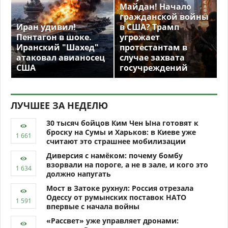
Майдан! Начало
гражданской войны
Иран удивил!
в США? Трамп
Пентагон в шоке.
угрожает
Иранский "Шахед"
протестантам в
атаковал авианосец
случае захвата
США
госучреждений
ЛУЧШЕЕ ЗА НЕДЕЛЮ
30 тысяч бойцов Ким Чен Ына готовят к
броску на Сумы и Харьков: в Киеве уже
считают это страшнее мобилизации
Диверсия с намёком: почему бомбу
взорвали на пороге, а не в зале, и кого это
должно напугать
Мост в Затоке рухнул: Россия отрезала
Одессу от румынских поставок НАТО
впервые с начала войны
«Рассвет» уже управляет дронами: