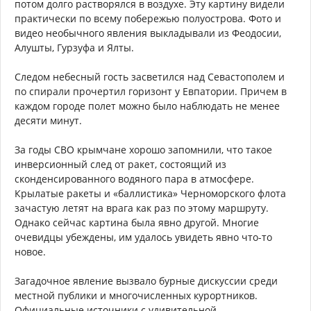
потом долго растворялся в воздухе. Эту картину видели
практически по всему побережью полуострова. Фото и
видео необычного явления выкладывали из Феодосии,
Алушты, Гурзуфа и Ялты.
Следом небесный гость засветился над Севастополем и
по спирали прочертил горизонт у Евпатории. Причем в
каждом городе полет можно было наблюдать не менее
десяти минут.
За годы СВО крымчане хорошо запомнили, что такое
инверсионный след от ракет, состоящий из
сконденсированного водяного пара в атмосфере.
Крылатые ракеты и «баллистика» Черноморского флота
зачастую летят на врага как раз по этому маршруту.
Однако сейчас картина была явно другой. Многие
очевидцы убеждены, им удалось увидеть явно что-то
новое.
Загадочное явление вызвало бурные дискуссии среди
местной публики и многочисленных курортников.
Официальные источники с удивительной