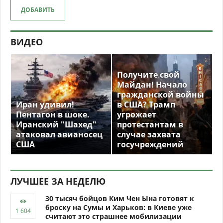
ДОБАВИТЬ
ВИДЕО
Получите свой
Майдан! Начало
гражданской войны
Иран удивил!
в США? Трамп
Пентагон в шоке.
угрожает
Иранский "Шахед"
протестантам в
атаковал авианосец
случае захвата
США
госучреждений
ЛУЧШЕЕ ЗА НЕДЕЛЮ
30 тысяч бойцов Ким Чен Ына готовят к
броску на Сумы и Харьков: в Киеве уже
считают это страшнее мобилизации