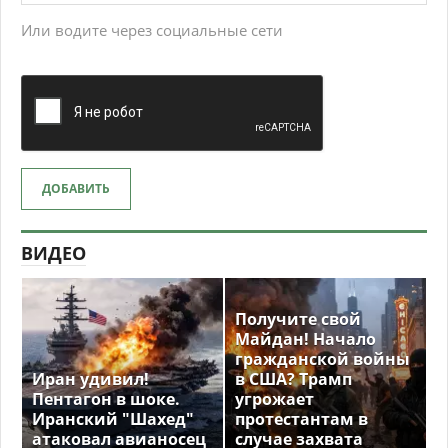
Или водите через социальные сети
ДОБАВИТЬ
ВИДЕО
Получите свой
Майдан! Начало
гражданской войны
Иран удивил!
в США? Трамп
Пентагон в шоке.
угрожает
Иранский "Шахед"
протестантам в
атаковал авианосец
случае захвата