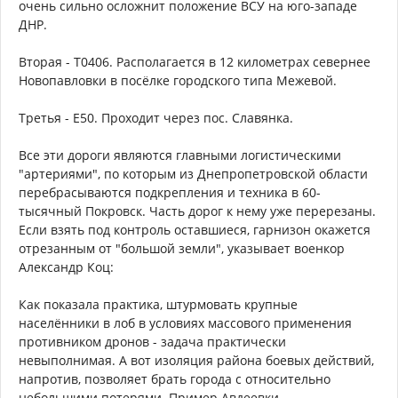
очень сильно осложнит положение ВСУ на юго-западе
ДНР.
Вторая - Т0406. Располагается в 12 километрах севернее
Новопавловки в посёлке городского типа Межевой.
Третья - Е50. Проходит через пос. Славянка.
Все эти дороги являются главными логистическими
"артериями", по которым из Днепропетровской области
перебрасываются подкрепления и техника в 60-
тысячный Покровск. Часть дорог к нему уже перерезаны.
Если взять под контроль оставшиеся, гарнизон окажется
отрезанным от "большой земли", указывает военкор
Александр Коц:
Как показала практика, штурмовать крупные
населённики в лоб в условиях массового применения
противником дронов - задача практически
невыполнимая. А вот изоляция района боевых действий,
напротив, позволяет брать города с относительно
небольшими потерями. Пример Авдеевки,