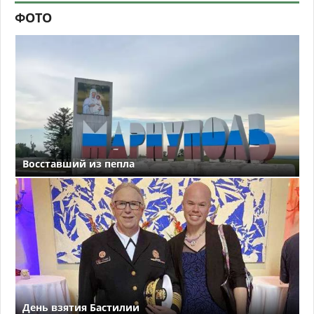
ФОТО
Восставший из пепла
День взятия Бастилии