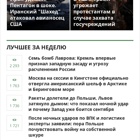
Пентагон в шоке.
угрожает
Иранский "Шахед"
протестантам в
атаковал авианосец
случае захвата
США
госучреждений
ЛУЧШЕЕ ЗА НЕДЕЛЮ
Семь бомб Лаврова: Кремль впервые
признал западную засаду и угрозу
расчленения России
Москва на сессии в Кингстоне официально
отвергла американский шельф в Арктике
и Беринговом море
Ракеты долетели до Польши, Львов
затянуло дымом: что показал ночной удар
и почему Запад уже боится сентября
После ночных ударов по ВПК и логистике
эксперты заявили: пора Польше
почувствовать войну на собственной
шкуре