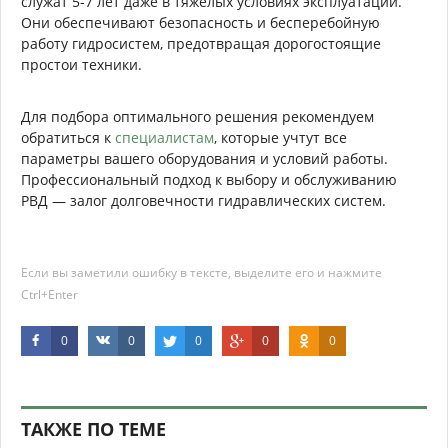
служат 5-7 лет даже в тяжелых условиях эксплуатации.
Они обеспечивают безопасность и бесперебойную
работу гидросистем, предотвращая дорогостоящие
простои техники.
Для подбора оптимального решения рекомендуем
обратиться к
специалистам
, которые учтут все
параметры вашего оборудования и условий работы.
Профессиональный подход к выбору и обслуживанию
РВД — залог долговечности гидравлических систем.
Если вы заметили ошибку в тексте, выделите его и нажмите
Ctrl+Enter
0
0
0
0
0
ТАКЖЕ ПО ТЕМЕ