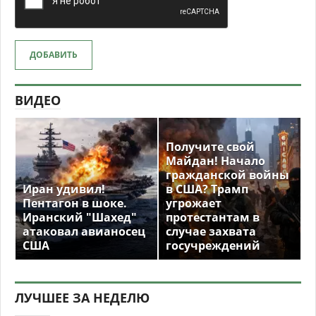
ДОБАВИТЬ
ВИДЕО
Получите свой
Майдан! Начало
гражданской войны
Иран удивил!
в США? Трамп
Пентагон в шоке.
угрожает
Иранский "Шахед"
протестантам в
атаковал авианосец
случае захвата
США
госучреждений
ЛУЧШЕЕ ЗА НЕДЕЛЮ