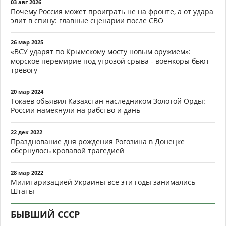
03 авг 2026
Почему Россия может проиграть не на фронте, а от удара
элит в спину: главные сценарии после СВО
26 мар 2025
«ВСУ ударят по Крымскому мосту новым оружием»:
морское перемирие под угрозой срыва - военкоры бьют
тревогу
20 мар 2024
Токаев объявил Казахстан наследником Золотой Орды:
России намекнули на рабство и дань
22 дек 2022
Празднование дня рождения Рогозина в Донецке
обернулось кровавой трагедией
28 мар 2022
Милитаризацией Украины все эти годы занимались
Штаты
БЫВШИЙ СССР