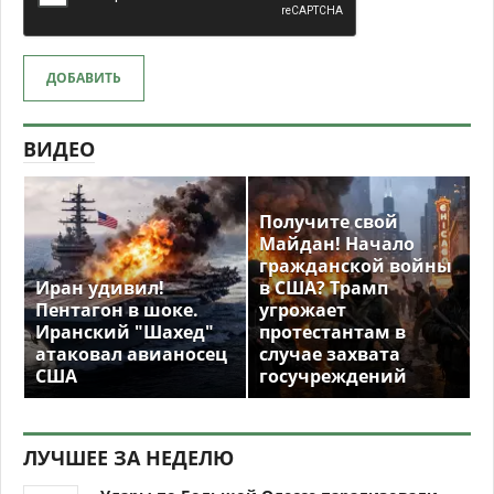
ДОБАВИТЬ
ВИДЕО
Получите свой
Майдан! Начало
гражданской войны
Иран удивил!
в США? Трамп
Пентагон в шоке.
угрожает
Иранский "Шахед"
протестантам в
атаковал авианосец
случае захвата
США
госучреждений
ЛУЧШЕЕ ЗА НЕДЕЛЮ