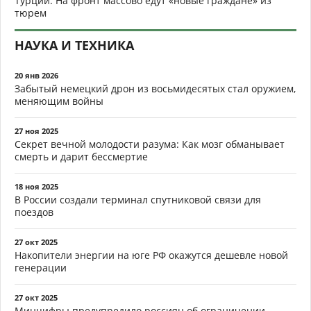
Турции. На фронт массово едут «новые граждане» из
тюрем
НАУКА И ТЕХНИКА
20 янв 2026
Забытый немецкий дрон из восьмидесятых стал оружием,
меняющим войны
27 ноя 2025
Секрет вечной молодости разума: Как мозг обманывает
смерть и дарит бессмертие
18 ноя 2025
В России создали терминал спутниковой связи для
поездов
27 окт 2025
Накопители энергии на юге РФ окажутся дешевле новой
генерации
27 окт 2025
Минцифры предупредило россиян об ограничении