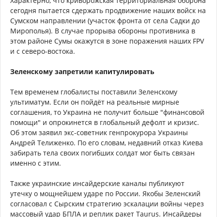
Характерно, что криворожская территориальная оборона
сегодня пытается сдержать продвижение наших войск на
Сумском направлении (участок фронта от села Садки до
Мирополья). В случае прорыва обороны противника в
этом районе Сумы окажутся в зоне поражения наших FPV
и с северо-востока.
Зеленскому запретили капитулировать
Тем временем глобалисты поставили Зеленскому
ультиматум. Если он пойдёт на реальные мирные
соглашения, то Украина не получит больше "финансовой
помощи" и опрокинется в глобальный дефолт и кризис.
Об этом заявил экс-советник генпрокурора Украины
Андрей Телиженко. По его словам, недавний отказ Киева
забирать тела своих погибших солдат мог быть связан
именно с этим.
Также украинские инсайдерские каналы публикуют
утечку о мощнейшем ударе по России. Якобы Зеленский
согласовал с Сырским стратегию эскалации войны через
массовый удар БПЛА и реплик ракет Taurus. Инсайдеры