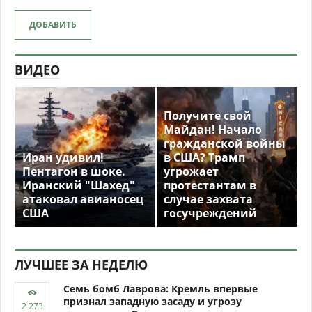
ДОБАВИТЬ
ВИДЕО
Получите свой
Майдан! Начало
гражданской войны
Иран удивил!
в США? Трамп
Пентагон в шоке.
угрожает
Иранский "Шахед"
протестантам в
атаковал авианосец
случае захвата
США
госучреждений
ЛУЧШЕЕ ЗА НЕДЕЛЮ
Семь бомб Лаврова: Кремль впервые
признал западную засаду и угрозу