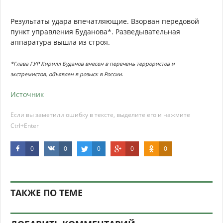
Результаты удара впечатляющие. Взорван передовой
пункт управления Буданова*. Разведывательная
аппаратура вышла из строя.
*Глава ГУР Кирилл Буданов внесен в перечень террористов и
экстремистов, объявлен в розыск в России
.
Источник
Если вы заметили ошибку в тексте, выделите его и нажмите
Ctrl+Enter
0
0
0
0
0
ТАКЖЕ ПО ТЕМЕ