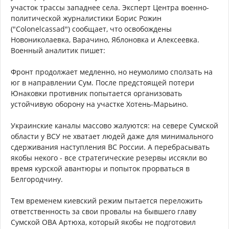
участок трассы западнее села. Эксперт Центра военно-
политической журналистики Борис Рожин
("Colonelcassad") сообщает, что освобождены
Новониколаевка, Варачино, Яблоновка и Алексеевка.
Военный аналитик пишет:
Фронт продолжает медленно, но неумолимо сползать на
юг в направлении Сум. После предстоящей потери
Юнаковки противник попытается организовать
устойчивую оборону на участке Хотень-Марьино.
Украинские каналы массово жалуются: на севере Сумской
области у ВСУ не хватает людей даже для минимального
сдерживания наступления ВС России. А перебрасывать
якобы некого - все стратегические резервы иссякли во
время курской авантюры и попыток прорваться в
Белгородчину.
Тем временем киевский режим пытается переложить
ответственность за свои провалы на бывшего главу
Сумской ОВА Артюха, который якобы не подготовил