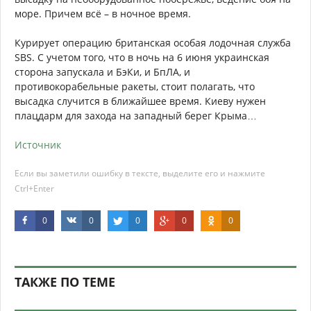
море. Причем всё – в ночное время.
Курирует операцию британская особая лодочная служба
SBS. С учетом того, что в ночь на 6 июня украинская
сторона запускала и БэКи, и БпЛА, и
противокорабельные ракеты, стоит полагать, что
высадка случится в ближайшее время. Киеву нужен
плацдарм для захода на западный берег Крыма…
Источник
Если вы заметили ошибку в тексте, выделите его и нажмите
Ctrl+Enter
0
0
0
0
0
ТАКЖЕ ПО ТЕМЕ