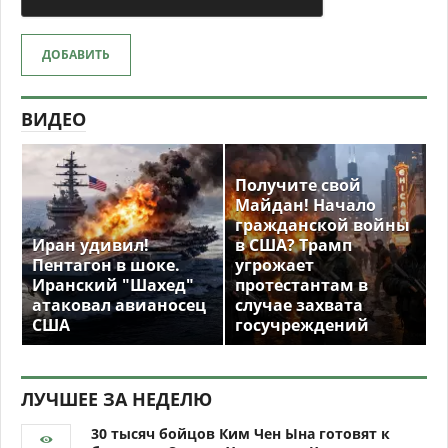
ДОБАВИТЬ
ВИДЕО
Получите свой
Майдан! Начало
гражданской войны
Иран удивил!
в США? Трамп
Пентагон в шоке.
угрожает
Иранский "Шахед"
протестантам в
атаковал авианосец
случае захвата
США
госучреждений
ЛУЧШЕЕ ЗА НЕДЕЛЮ
30 тысяч бойцов Ким Чен Ына готовят к