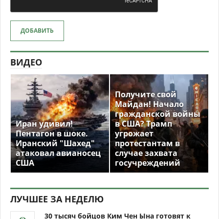
ДОБАВИТЬ
ВИДЕО
Получите свой
Майдан! Начало
гражданской войны
Иран удивил!
в США? Трамп
Пентагон в шоке.
угрожает
Иранский "Шахед"
протестантам в
атаковал авианосец
случае захвата
США
госучреждений
ЛУЧШЕЕ ЗА НЕДЕЛЮ
30 тысяч бойцов Ким Чен Ына готовят к