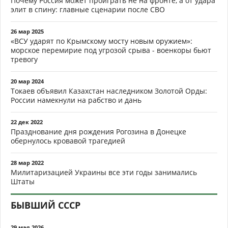
Почему Россия может проиграть не на фронте, а от удара
элит в спину: главные сценарии после СВО
26 мар 2025
«ВСУ ударят по Крымскому мосту новым оружием»:
морское перемирие под угрозой срыва - военкоры бьют
тревогу
20 мар 2024
Токаев объявил Казахстан наследником Золотой Орды:
России намекнули на рабство и дань
22 дек 2022
Празднование дня рождения Рогозина в Донецке
обернулось кровавой трагедией
28 мар 2022
Милитаризацией Украины все эти годы занимались
Штаты
БЫВШИЙ СССР
29 мая 2026