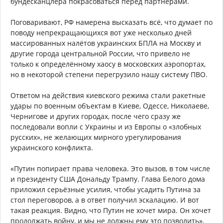
бундесканцлера покрасоваться перед партнёрами.
Поговаривают, РФ намерена высказать всё, что думает по
поводу непрекращающихся вот уже несколько дней
массированных налётов украинских БПЛА на Москву и
другие города центральной России, что привело не
только к определённому хаосу в московских аэропортах,
но в некоторой степени перегрузило нашу систему ПВО.
Ответом на действия киевского режима стали ракетные
удары по военным объектам в Киеве, Одессе, Николаеве,
Чернигове и других городах, после чего сразу же
последовали вопли с Украины и из Европы о «злобных
русских», не желающих мирного урегулирования
украинского конфликта.
«Путин попирает права человека. Это вызов, в том числе
и президенту США Дональду Трампу. Глава Белого дома
приложил серьёзные усилия, чтобы усадить Путина за
стол переговоров, а в ответ получил эскалацию. И вот
такая реакция. Видно, что Путин не хочет мира. Он хочет
продолжать войну, и мы не должны ему это позволить»,