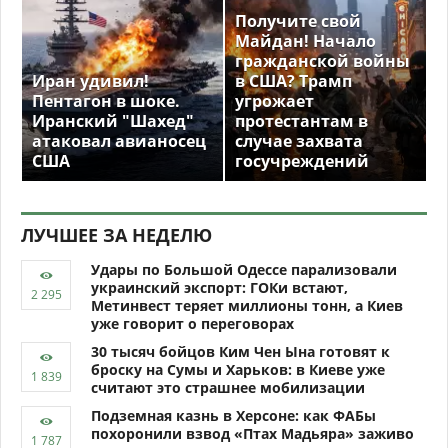
Получите свой
Майдан! Начало
гражданской войны
Иран удивил!
в США? Трамп
Пентагон в шоке.
угрожает
Иранский "Шахед"
протестантам в
атаковал авианосец
случае захвата
США
госучреждений
ЛУЧШЕЕ ЗА НЕДЕЛЮ
Удары по Большой Одессе парализовали
украинский экспорт: ГОКи встают,
Метинвест теряет миллионы тонн, а Киев
уже говорит о переговорах
30 тысяч бойцов Ким Чен Ына готовят к
броску на Сумы и Харьков: в Киеве уже
считают это страшнее мобилизации
Подземная казнь в Херсоне: как ФАБы
похоронили взвод «Птах Мадьяра» заживо