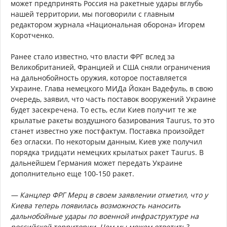
может предпринять Россия на ракетные удары вглубь
нашей территории, мы поговорили с главным
редактором журнала «Национальная оборона» Игорем
Коротченко.
Ранее стало известно, что власти ФРГ вслед за
Великобританией, Францией и США сняли ограничения
на дальнобойность оружия, которое поставляется
Украине. Глава немецкого МИДа Йохан Вадефуль, в свою
очередь, заявил, что часть поставок вооружений Украине
будет засекречена. То есть, если Киев получит те же
крылатые ракеты воздушного базирования Taurus, то это
станет известно уже постфактум. Поставка произойдет
без огласки. По некоторым данным, Киев уже получил
порядка тридцати немецких крылатых ракет Taurus. В
дальнейшем Германия может передать Украине
дополнительно еще 100-150 ракет.
— Канцлер ФРГ Мерц в своем заявлении отметил, что у
Киева теперь появилась возможность наносить
дальнобойные удары по военной инфраструктуре на
российской территории. Чем мы можем ответить?