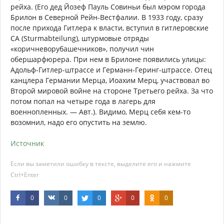
рейха. (Его дед Йозеф Пауль Совиньи был мэром города
Брилон в Северной Рейн-Вестфалии. В 1933 году, сразу
после прихода Гитлера к власти, вступил в гитлеровские
СА (Sturmabteilung), штурмовые отряды
«коричневорубашечников», получил чин
обершарфюрера. При нем в Брилоне появились улицы:
Адольф-Гитлер-штрассе и Германн-Геринг-штрассе. Отец
канцлера Германии Мерца, Иоахим Мерц, участвовал во
Второй мировой войне на стороне Третьего рейха. За что
потом попал на четыре года в лагерь для
военнопленных. — Авт.). Видимо, Мерц себя кем-то
возомнил, надо его опустить на землю.
Источник
Если вы заметили ошибку в тексте, выделите его и нажмите
Ctrl+Enter
0
0
0
0
0