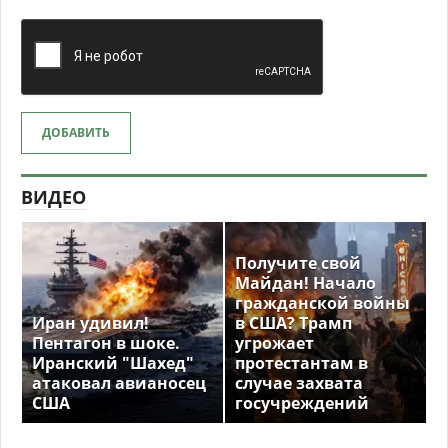
ДОБАВИТЬ
ВИДЕО
Получите свой
Майдан! Начало
гражданской войны
Иран удивил!
в США? Трамп
Пентагон в шоке.
угрожает
Иранский "Шахед"
протестантам в
атаковал авианосец
случае захвата
США
госучреждений