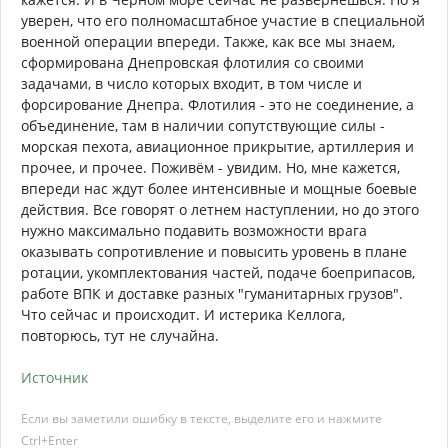
уверен, что его полномасштабное участие в специальной
военной операции впереди. Также, как все мы знаем,
сформирована Днепровская флотилия со своими
задачами, в число которых входит, в том числе и
форсирование Днепра. Флотилия - это не соединение, а
объединение, там в наличии сопутствующие силы -
морская пехота, авиационное прикрытие, артиллерия и
прочее, и прочее. Поживём - увидим. Но, мне кажется,
впереди нас ждут более интенсивные и мощные боевые
действия. Все говорят о летнем наступлении, но до этого
нужно максимально подавить возможности врага
оказывать сопротивление и повысить уровень в плане
ротации, укомплектования частей, подаче боеприпасов,
работе ВПК и доставке разных "гуманитарных грузов".
Что сейчас и происходит. И истерика Келлога,
повторюсь, тут не случайна.
Источник
Если вы заметили ошибку в тексте, выделите его и нажмите
Ctrl+Enter