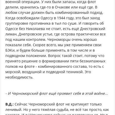
военной операции. У них были запасы, когда флот
делили, хранились где-то в Очакове или ещё где. В
любом случае должен быть комбинированный подход.
Когда освобождали Одессу в 1944 году, это был заход
группировке противника в тыл по суше. И говорить об
Одессе без Николаева не стоит, есть ещё Днестровский
лиман, Днепровское устье, где острова практически все
под нашим контролем. Черноморцы очень хорошо
показали себя. Скорее всего, мы уже применяем свои
БЭКи, и будем больше применять, в том числе и в
подводном положении. Вопрос такой стоит, потому что
принято решение о формировании пяти безэкипажных
полков на флоте - комбинированного состава, то есть с
морской, воздушной и подводной техникой. Это
необходимость.
- И Черноморский флот ещё проявит себя в этой войне...
В.Д.:
Сейчас Черноморский флот не критикует только
ленивый. Но у него тяжёлая судьба, не всё так просто, как
кажется. И в Чёрном море сейчас не развернешься. Но я