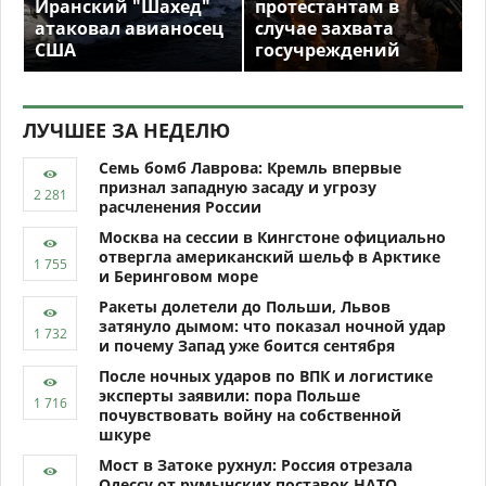
Иранский "Шахед"
протестантам в
атаковал авианосец
случае захвата
США
госучреждений
ЛУЧШЕЕ ЗА НЕДЕЛЮ
Семь бомб Лаврова: Кремль впервые
признал западную засаду и угрозу
расчленения России
Москва на сессии в Кингстоне официально
отвергла американский шельф в Арктике
и Беринговом море
Ракеты долетели до Польши, Львов
затянуло дымом: что показал ночной удар
и почему Запад уже боится сентября
После ночных ударов по ВПК и логистике
эксперты заявили: пора Польше
почувствовать войну на собственной
шкуре
Мост в Затоке рухнул: Россия отрезала
Одессу от румынских поставок НАТО