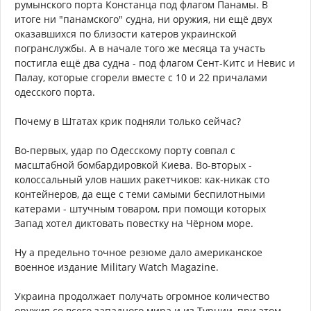
румынского порта Констанца под флагом Панамы. В
итоге ни "панамского" судна, ни оружия, ни ещё двух
оказавшихся по близости катеров украинской
погранслужбы. А в начале того же месяца та участь
постигла ещё два судна - под флагом Сент-Китс и Невис и
Палау, которые сгорели вместе с 10 и 22 причалами
одесского порта.
Почему в Штатах крик подняли только сейчас?
Во-первых, удар по Одесскому порту совпал с
масштабной бомбардировкой Киева. Во-вторых -
колоссальный улов наших ракетчиков: как-никак сто
контейнеров, да еще с теми самыми беспилотными
катерами - штучным товаром, при помощи которых
Запад хотел диктовать повестку на Чёрном море.
Ну а предельно точное резюме дало американское
военное издание Military Watch Magazine.
Украина продолжает получать огромное количество
оружия со всего западного мира и из Турции, при этом