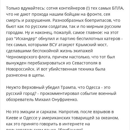
Только вдумайтесь: сотня контейнеров (!) тех самых БПЛА,
что не дают прохода нашим бойцам на фронте, сея
смерть и разрушения. Разнообразных боеприпасов, что
бьют как по русским солдатам, так и по мирным русским
городам. Ну и наконец, пожалуй, самое главное: на этот
раз "Искандер" обнулил и партию беспилотных катеров -
тех самых, которыми ВСУ атакуют Крымский мост,
сделавшими беспокойной жизнь экипажей
Черноморского флота, причем настолько, что тот был
вынужден перебазироваться из Севастополя в
Новороссийск. И вот убийственная техника была
разнесена в щепы.
Неужто Верховный убедил Трампа, что Одесса - это
русский город? - прокомментировал событие военный
обозреватель Михаил Онуфриенко.
Но это эмоции и сарказм. Напротив, после взрывов в
Киеве и Одессе у американских товарищей за океаном,
как это принято говорить в интернете на
пользовательском языке, "бомбануло".