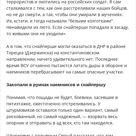
террористов и охотились на российских солдат. Я сам
сталкивался с тем, как они расстреливали наших бойцов,
но не до смерти, а так, чтобы они умирали в мучениях.
Их, кстати, и тогда называли "белыми колготками".
Ненавидели их люто. Если снайперши попадали в засаду,
то живыми они не уходили».
А в том, что снайперши могли оказаться в ДНР в районе
Торецка (Дзержинска) на константиновском
направлении, ничего удивительного нет. Последнее
время ВСУ отчаянно пытаются латать дыры в обороне и
наемников перебрасывают на самые опасные участки.
Закопали в руинах наемников и снайпершу
Понимая, что пощады не будет, боевики, засевшие в
пятиэтажке, ожесточенно отстреливались. У
штурмовиков оставался только один вариант, самый
рискованный, но самый надежный, — взорвать весь
опорник и отправить в ад всех, кто там находился.
Штурмовик с позывным Серый рассказал, что дом