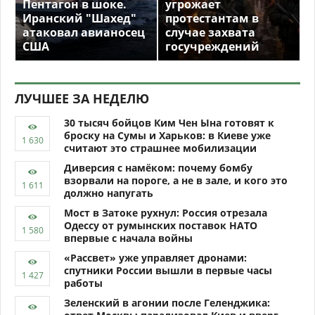
Пентагон в шоке.
угрожает
Иранский "Шахед"
протестантам в
атаковал авианосец
случае захвата
США
госучреждений
ЛУЧШЕЕ ЗА НЕДЕЛЮ
30 тысяч бойцов Ким Чен Ына готовят к
броску на Сумы и Харьков: в Киеве уже
считают это страшнее мобилизации
Диверсия с намёком: почему бомбу
взорвали на пороге, а не в зале, и кого это
должно напугать
Мост в Затоке рухнул: Россия отрезала
Одессу от румынских поставок НАТО
впервые с начала войны
«Рассвет» уже управляет дронами:
спутники России вышли в первые часы
работы
Зеленский в агонии после Геленджика: