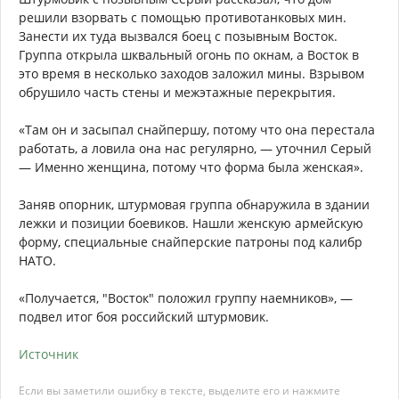
решили взорвать с помощью противотанковых мин.
Занести их туда вызвался боец с позывным Восток.
Группа открыла шквальный огонь по окнам, а Восток в
это время в несколько заходов заложил мины. Взрывом
обрушило часть стены и межэтажные перекрытия.
«Там он и засыпал снайпершу, потому что она перестала
работать, а ловила она нас регулярно, — уточнил Серый
— Именно женщина, потому что форма была женская».
Заняв опорник, штурмовая группа обнаружила в здании
лежки и позиции боевиков. Нашли женскую армейскую
форму, специальные снайперские патроны под калибр
НАТО.
«Получается, "Восток" положил группу наемников», —
подвел итог боя российский штурмовик.
Источник
Если вы заметили ошибку в тексте, выделите его и нажмите