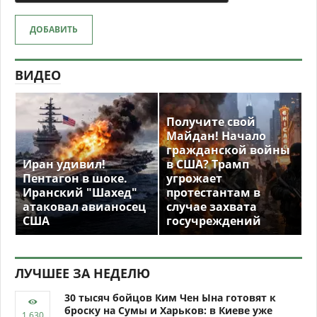
ДОБАВИТЬ
ВИДЕО
Получите свой
Майдан! Начало
гражданской войны
Иран удивил!
в США? Трамп
Пентагон в шоке.
угрожает
Иранский "Шахед"
протестантам в
атаковал авианосец
случае захвата
США
госучреждений
ЛУЧШЕЕ ЗА НЕДЕЛЮ
30 тысяч бойцов Ким Чен Ына готовят к
броску на Сумы и Харьков: в Киеве уже