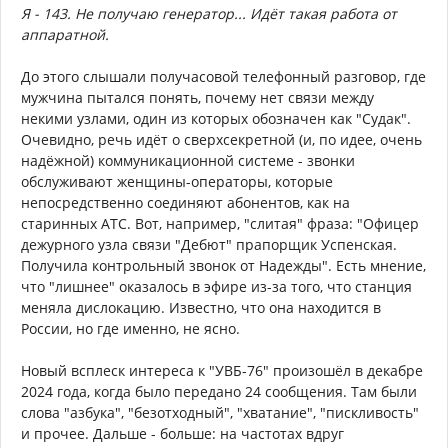
Я - 143. Не получаю генератор... Идёт такая работа от
аппаратной.
До этого слышали получасовой телефонный разговор, где
мужчина пытался понять, почему нет связи между
некими узлами, один из которых обозначен как "Судак".
Очевидно, речь идёт о сверхсекретной (и, по идее, очень
надёжной) коммуникационной системе - звонки
обслуживают женщины-операторы, которые
непосредственно соединяют абонентов, как на
старинных АТС. Вот, например, "слитая" фраза: "Офицер
дежурного узла связи "Дебют" прапорщик Успенская.
Получила контрольный звонок от Надежды". Есть мнение,
что "лишнее" оказалось в эфире из-за того, что станция
меняла дислокацию. Известно, что она находится в
России, но где именно, не ясно.
Новый всплеск интереса к "УВБ-76" произошёл в декабре
2024 года, когда было передано 24 сообщения. Там были
слова "азбука", "безотходный", "хватание", "пискливость"
и прочее. Дальше - больше: на частотах вдруг