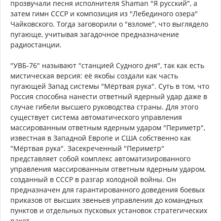
прозвучали песня исполнителя Shaman "Я русский", а
затем гимн СССР и композиция из "Лебединого озера"
Чайковского. Тогда заговорили о "взломе", что выглядело
пугающе, учитывая загадочное предназначение
радиостанции.
"УВБ-76" называют "станцией Судного дня", так как есть
мистическая версия: её якобы создали как часть
пугающей Запад системы "Мёртвая рука". Суть в том, что
Россия способна нанести ответный ядерный удар даже в
случае гибели высшего руководства страны. Для этого
существует система автоматического управления
массированным ответным ядерным ударом "Периметр",
известная в Западной Европе и США собственно как
"Мёртвая рука". Засекреченный "Периметр"
представляет собой комплекс автоматизированного
управления массированным ответным ядерным ударом,
созданный в СССР в разгар холодной войны. Он
предназначен для гарантированного доведения боевых
приказов от высших звеньев управления до командных
пунктов и отдельных пусковых установок стратегических
ракет.