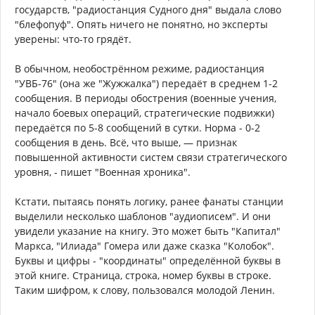
государств, "радиостанция Судного дня" выдала слово
"блефопуф". Опять ничего не понятно, но эксперты
уверены: что-то грядёт.
В обычном, необострённом режиме, радиостанция
"УВБ-76" (она же "Жужжалка") передаёт в среднем 1-2
сообщения. В периоды обострения (военные учения,
начало боевых операций, стратегические подвижки)
передаётся по 5-8 сообщений в сутки. Норма - 0-2
сообщения в день. Всё, что выше, — признак
повышенной активности систем связи стратегического
уровня, - пишет "Военная хроника".
Кстати, пытаясь понять логику, ранее фанаты станции
выделили несколько шаблонов "аудиописем". И они
увидели указание на книгу. Это может быть "Капитал"
Маркса, "Илиада" Гомера или даже сказка "Колобок".
Буквы и цифры - "координаты" определённой буквы в
этой книге. Страница, строка, номер буквы в строке.
Таким шифром, к слову, пользовался молодой Ленин.