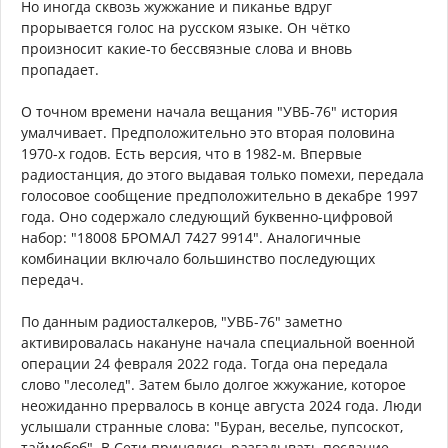
Но иногда сквозь жужжание и пиканье вдруг
прорывается голос на русском языке. Он чётко
произносит какие-то бессвязные слова и вновь
пропадает.
О точном времени начала вещания "УВБ-76" история
умалчивает. Предположительно это вторая половина
1970-х годов. Есть версия, что в 1982-м. Впервые
радиостанция, до этого выдавая только помехи, передала
голосовое сообщение предположительно в декабре 1997
года. Оно содержало следующий буквенно-цифровой
набор: "18008 БРОМАЛ 7427 9914". Аналогичные
комбинации включало большинство последующих
передач.
По данным радиосталкеров, "УВБ-76" заметно
активировалась накануне начала специальной военной
операции 24 февраля 2022 года. Тогда она передала
слово "лесолед". Затем было долгое жжужание, которое
неожиданно прервалось в конце августа 2024 года. Люди
услышали странные слова: "Буран, веселье, пупсоскот,
таймобоб". В Сети принялись разгадывать послание,