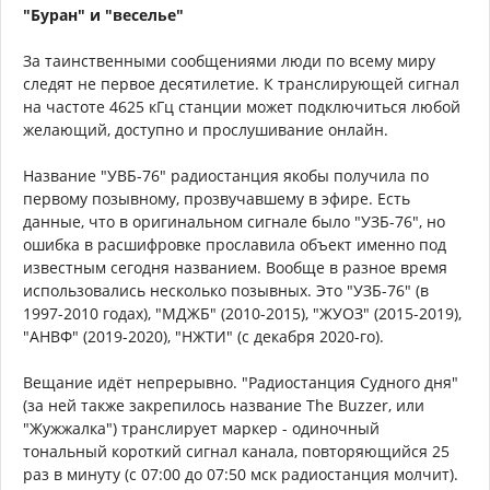
"Буран" и "веселье"
За таинственными сообщениями люди по всему миру
следят не первое десятилетие. К транслирующей сигнал
на частоте 4625 кГц станции может подключиться любой
желающий, доступно и прослушивание онлайн.
Название "УВБ-76" радиостанция якобы получила по
первому позывному, прозвучавшему в эфире. Есть
данные, что в оригинальном сигнале было "УЗБ-76", но
ошибка в расшифровке прославила объект именно под
известным сегодня названием. Вообще в разное время
использовались несколько позывных. Это "УЗБ-76" (в
1997-2010 годах), "МДЖБ" (2010-2015), "ЖУОЗ" (2015-2019),
"АНВФ" (2019-2020), "НЖТИ" (с декабря 2020-го).
Вещание идёт непрерывно. "Радиостанция Судного дня"
(за ней также закрепилось название The Buzzer, или
"Жужжалка") транслирует маркер - одиночный
тональный короткий сигнал канала, повторяющийся 25
раз в минуту (с 07:00 до 07:50 мск радиостанция молчит).