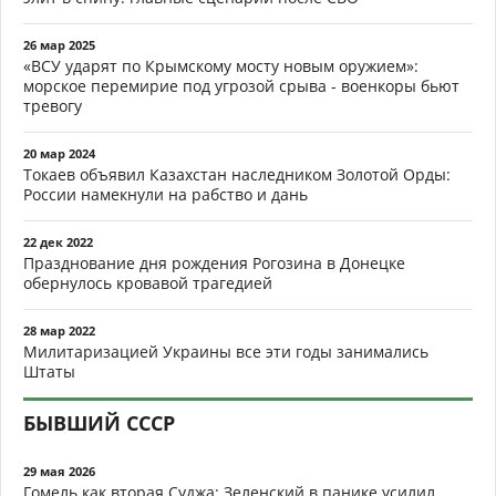
26 мар 2025
«ВСУ ударят по Крымскому мосту новым оружием»:
морское перемирие под угрозой срыва - военкоры бьют
тревогу
20 мар 2024
Токаев объявил Казахстан наследником Золотой Орды:
России намекнули на рабство и дань
22 дек 2022
Празднование дня рождения Рогозина в Донецке
обернулось кровавой трагедией
28 мар 2022
Милитаризацией Украины все эти годы занимались
Штаты
БЫВШИЙ СССР
29 мая 2026
Гомель как вторая Суджа: Зеленский в панике усилил