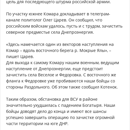
цель для последующего штурма российской армии.
По участку южнее Комара докладывает в телеграм-
канале политолог Олег Царев. Он сообщил, что
российским войскам удалось, пусть и с трудом, зачистить
северное предместье села Днепроэнергия.
«Здесь намечается один из векторов наступления на
Комар – вдоль восточного берега р. Мокрые Ялы», –
пишет Царев.
Для выхода к самому Комару нашим военным, ведущим
наступление от Днепроэнергии, еще предстоит
зачистить села Веселое и Федоровка. С восточного же
фланга к Федоровке уже пробиваются наши бойцы со
стороны Раздольного. Об этом также сообщил Котенок.
Таким образом, обстановка для ВСУ в районе
значительно ухудшилась с падением Богатыря. Наши
бойцы доводят дело до конца и имеют все шансы
успешно завершить операцию по зачистке огромной
части территории на юге ДНР.