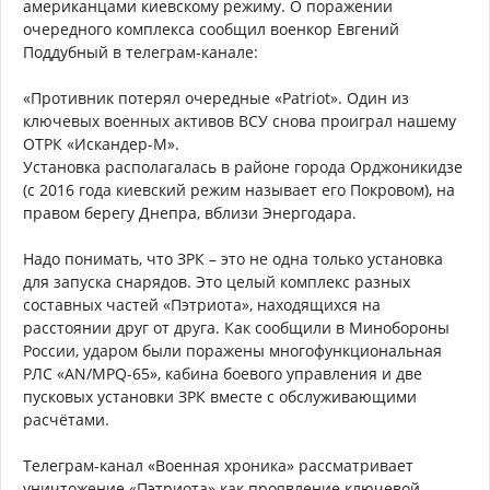
американцами киевскому режиму. О поражении
очередного комплекса сообщил военкор Евгений
Поддубный в телеграм-канале:
«Противник потерял очередные «Patriot». Один из
ключевых военных активов ВСУ снова проиграл нашему
ОТРК «Искандер-М».
Установка располагалась в районе города Орджоникидзе
(с 2016 года киевский режим называет его Покровом), на
правом берегу Днепра, вблизи Энергодара.
Надо понимать, что ЗРК – это не одна только установка
для запуска снарядов. Это целый комплекс разных
составных частей «Пэтриота», находящихся на
расстоянии друг от друга. Как сообщили в Минобороны
России, ударом были поражены многофункциональная
РЛС «AN/MPQ-65», кабина боевого управления и две
пусковых установки ЗРК вместе с обслуживающими
расчётами.
Телеграм-канал «Военная хроника» рассматривает
уничтожение «Пэтриота» как проявление ключевой