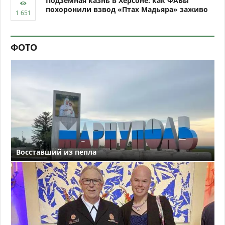
Подземная казнь в Херсоне: как ФАБы
похоронили взвод «Птах Мадьяра» заживо
ФОТО
Восставший из пепла