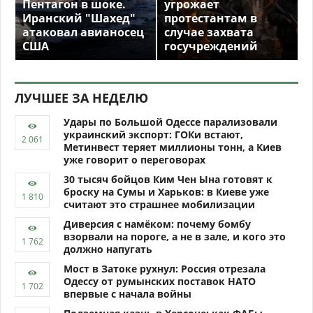
Пентагон в шоке.
угрожает
Иранский "Шахед"
протестантам в
атаковал авианосец
случае захвата
США
госучреждений
ЛУЧШЕЕ ЗА НЕДЕЛЮ
Удары по Большой Одессе парализовали
украинский экспорт: ГОКи встают,
Метинвест теряет миллионы тонн, а Киев
уже говорит о переговорах
30 тысяч бойцов Ким Чен Ына готовят к
броску на Сумы и Харьков: в Киеве уже
считают это страшнее мобилизации
Диверсия с намёком: почему бомбу
взорвали на пороге, а не в зале, и кого это
должно напугать
Мост в Затоке рухнул: Россия отрезала
Одессу от румынских поставок НАТО
впервые с начала войны