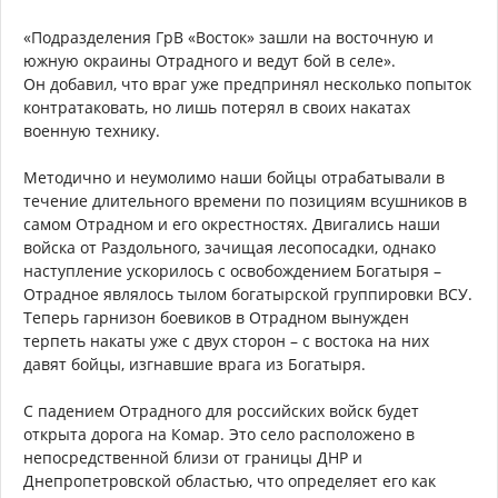
«Подразделения ГрВ «Восток» зашли на восточную и
южную окраины Отрадного и ведут бой в селе».
Он добавил, что враг уже предпринял несколько попыток
контратаковать, но лишь потерял в своих накатах
военную технику.
Методично и неумолимо наши бойцы отрабатывали в
течение длительного времени по позициям всушников в
самом Отрадном и его окрестностях. Двигались наши
войска от Раздольного, зачищая лесопосадки, однако
наступление ускорилось с освобождением Богатыря –
Отрадное являлось тылом богатырской группировки ВСУ.
Теперь гарнизон боевиков в Отрадном вынужден
терпеть накаты уже с двух сторон – с востока на них
давят бойцы, изгнавшие врага из Богатыря.
С падением Отрадного для российских войск будет
открыта дорога на Комар. Это село расположено в
непосредственной близи от границы ДНР и
Днепропетровской областью, что определяет его как