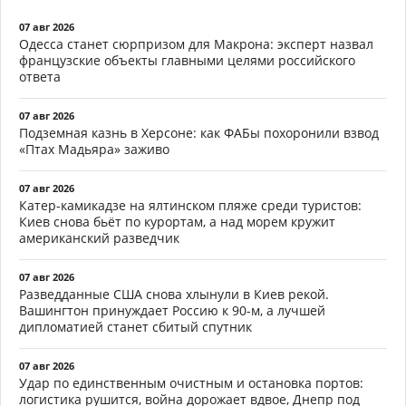
07 авг 2026
Одесса станет сюрпризом для Макрона: эксперт назвал
французские объекты главными целями российского
ответа
07 авг 2026
Подземная казнь в Херсоне: как ФАБы похоронили взвод
«Птах Мадьяра» заживо
07 авг 2026
Катер-камикадзе на ялтинском пляже среди туристов:
Киев снова бьёт по курортам, а над морем кружит
американский разведчик
07 авг 2026
Разведданные США снова хлынули в Киев рекой.
Вашингтон принуждает Россию к 90-м, а лучшей
дипломатией станет сбитый спутник
07 авг 2026
Удар по единственным очистным и остановка портов:
логистика рушится, война дорожает вдвое, Днепр под