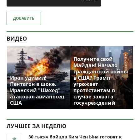
ДОБАВИТЬ
ВИДЕО
Получите свой
Майдан! Начало
гражданской войны
Иран удивил!
в США? Трамп
Пентагон в шоке.
угрожает
Иранский "Шахед"
протестантам в
атаковал авианосец
случае захвата
США
госучреждений
ЛУЧШЕЕ ЗА НЕДЕЛЮ
30 тысяч бойцов Ким Чен Ына готовят к