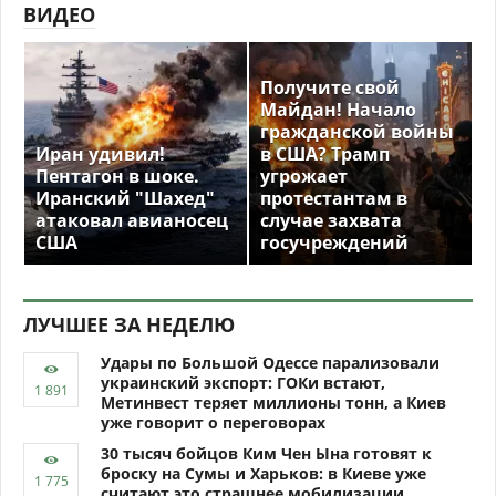
ВИДЕО
Получите свой
Майдан! Начало
гражданской войны
Иран удивил!
в США? Трамп
Пентагон в шоке.
угрожает
Иранский "Шахед"
протестантам в
атаковал авианосец
случае захвата
США
госучреждений
ЛУЧШЕЕ ЗА НЕДЕЛЮ
Удары по Большой Одессе парализовали
украинский экспорт: ГОКи встают,
Метинвест теряет миллионы тонн, а Киев
уже говорит о переговорах
30 тысяч бойцов Ким Чен Ына готовят к
броску на Сумы и Харьков: в Киеве уже
считают это страшнее мобилизации