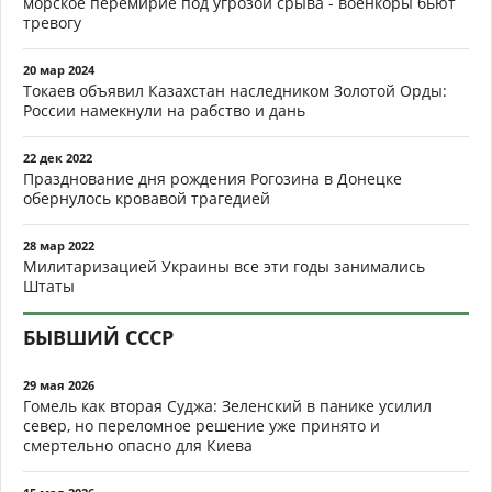
морское перемирие под угрозой срыва - военкоры бьют
тревогу
20 мар 2024
Токаев объявил Казахстан наследником Золотой Орды:
России намекнули на рабство и дань
22 дек 2022
Празднование дня рождения Рогозина в Донецке
обернулось кровавой трагедией
28 мар 2022
Милитаризацией Украины все эти годы занимались
Штаты
БЫВШИЙ СССР
29 мая 2026
Гомель как вторая Суджа: Зеленский в панике усилил
север, но переломное решение уже принято и
смертельно опасно для Киева