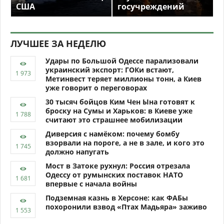
США
госучреждений
ЛУЧШЕЕ ЗА НЕДЕЛЮ
Удары по Большой Одессе парализовали
украинский экспорт: ГОКи встают,
Метинвест теряет миллионы тонн, а Киев
уже говорит о переговорах
30 тысяч бойцов Ким Чен Ына готовят к
броску на Сумы и Харьков: в Киеве уже
считают это страшнее мобилизации
Диверсия с намёком: почему бомбу
взорвали на пороге, а не в зале, и кого это
должно напугать
Мост в Затоке рухнул: Россия отрезала
Одессу от румынских поставок НАТО
впервые с начала войны
Подземная казнь в Херсоне: как ФАБы
похоронили взвод «Птах Мадьяра» заживо