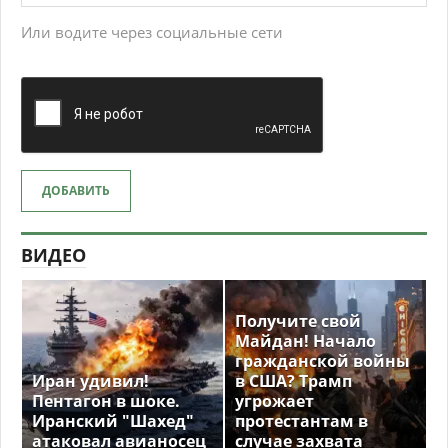
Или водите через социальные сети
ДОБАВИТЬ
ВИДЕО
Получите свой
Майдан! Начало
гражданской войны
Иран удивил!
в США? Трамп
Пентагон в шоке.
угрожает
Иранский "Шахед"
протестантам в
атаковал авианосец
случае захвата