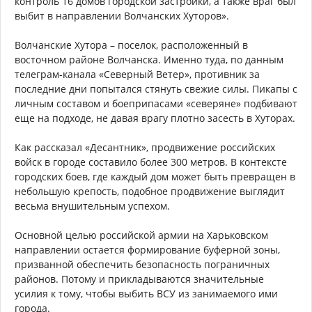
контроль 16 домов городской застройки, а также враг был
выбит в направлении Волчанских Хуторов».
Волчанские Хутора – поселок, расположенный в
восточном районе Волчанска. Именно туда, по данным
телеграм-канала «Северный Ветер», противник за
последние дни попытался стянуть свежие силы. Пикапы с
личным составом и боеприпасами «северяне» подбивают
еще на подходе, не давая врагу плотно засесть в Хуторах.
Как рассказал «Десантник», продвижение российских
войск в городе составило более 300 метров. В контексте
городских боев, где каждый дом может быть превращен в
небольшую крепость, подобное продвижение выглядит
весьма внушительным успехом.
Основной целью российской армии на Харьковском
направлении остается формирование буферной зоны,
призванной обеспечить безопасность пограничных
районов. Потому и прикладываются значительные
усилия к тому, чтобы выбить ВСУ из занимаемого ими
города.