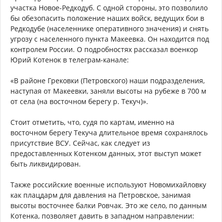
участка Новое-Редкодуб. С одной стороны, это позволило
бы обезопасить положение наших войск, ведущих бои в
Редкодубе (населеннике оперативного значения) и снять
угрозу с населенного пункта Макеевка. Он находится под
контролем России. О подробностях рассказал военкор
Юрий Котенок в телеграм-канале:
«В районе Грековки (Петровского) наши подразделения,
наступая от Макеевки, заняли высоты на рубеже в 700 м
от села (на восточном берегу р. Текуч)».
Стоит отметить, что, судя по картам, именно на
восточном берегу Текуча длительное время сохранялось
присутствие ВСУ. Сейчас, как следует из
предоставленных Котенком данных, этот выступ может
быть ликвидирован.
Также российские военные используют Новомихайловку
как плацдарм для давления на Петровское, занимая
высоты восточнее балки Ровчак. Это же село, по данным
Котенка, позволяет давить в западном направлении: