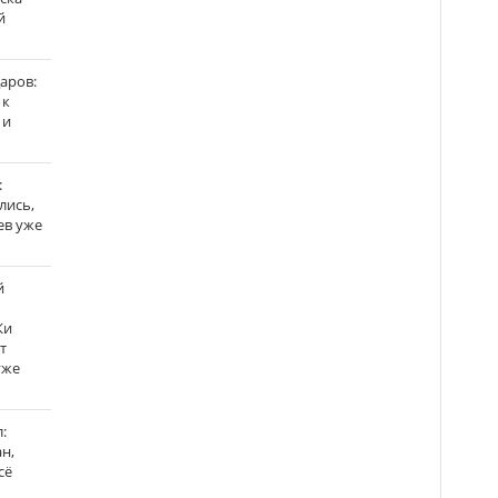
й
аров:
 к
 и
:
лись,
ев уже
й
Ки
т
уже
:
н,
сё