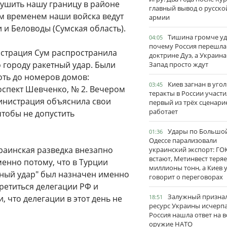
рушить нашу границу в районе
главный вывод о русско
м временем наши войска ведут
армии
 и Беловоды (Сумская область).
Тишина громче уд
04:05
почему Россия перешла
истрация Сум распространила
доктрине Дуэ, а Украина
о городу ракетный удар. Были
Запад просто ждут
оть до номеров домов:
Киев загнан в угол
03:45
оспект Шевченко, № 2. Вечером
теракты в России участи
министрация объяснила свои
первый из трёх сценари
работает
чтобы не допустить
Удары по Большо
01:36
Одессе парализовали
краинская разведка внезапно
украинский экспорт: ГО
встают, Метинвест теряе
енно потому, что в Турции
миллионы тонн, а Киев 
ный удар" был назначен именно
говорит о переговорах
третиться делегации РФ и
Залужный признал
 что делегации в этот день не
18:51
ресурс Украины исчерпа
Россия нашла ответ на в
оружие НАТО