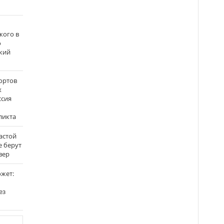
кого в
о
кий
ортов
х
ссия
ликта
застой
е берут
вер
ожет:
ез