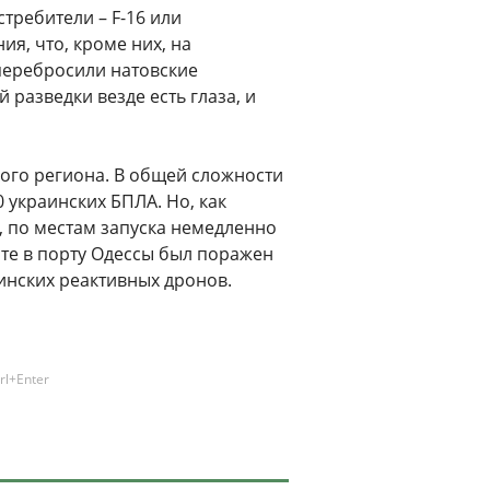
требители – F-16 или
я, что, кроме них, на
перебросили натовские
 разведки везде есть глаза, и
ого региона. В общей сложности
 украинских БПЛА. Но, как
o, по местам запуска немедленно
ате в порту Одессы был поражен
аинских реактивных дронов.
rl+Enter