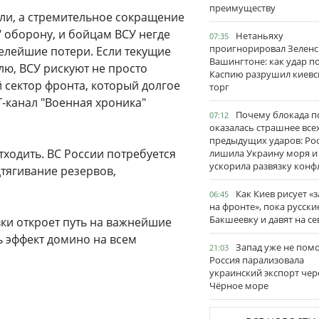
преимуществу
мли, а стремительное сокращение
 оборону, и бойцам ВСУ негде
Нетаньяху
07:35
проигнорировал Зеленс
желейшие потери. Если текущие
Вашингтоне: как удар п
лю, ВСУ рискуют не просто
Каспию разрушил киевс
й сектор фронта, который долгое
торг
-канал "Военная хроника"
Почему блокада п
07:12
оказалась страшнее все
предыдущих ударов: Ро
ходить. ВС России потребуется
лишила Украину моря и
ускорила развязку конф
дтягивание резервов,
Как Киев рисует «
06:45
на фронте», пока русски
Бакшеевку и давят на се
ки откроет путь на важнейшие
ь эффект домино на всем
Запад уже не пом
21:03
Россия парализовала
украинский экспорт чер
Чёрное море