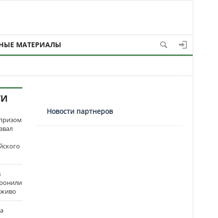
НЫЕ МАТЕРИАЛЫ
ТИ
Новости партнеров
рпризом
звал
йского
в
оронили
аживо
на