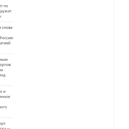
ёт по
кружит
к
 снова
 Россию
матией
нным
ортов:
на
под
о и
енное
ного
нул
рска —