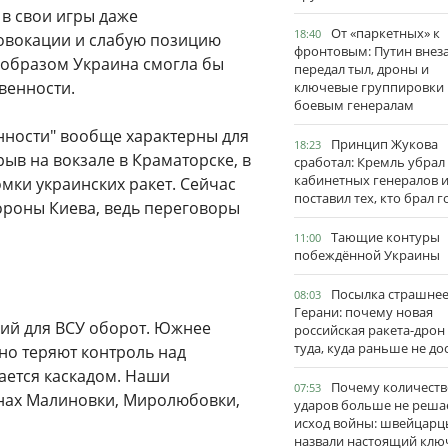
 в свои игры даже
От «паркетных» к
18:40
овокации и слабую позицию
фронтовым: Путин внез
 образом Украина смогла бы
передал тыл, дроны и
венности.
ключевые группировки
боевым генералам
нности" вообще характерны для
Принцип Жукова
18:23
рыв на вокзале в Краматорске, в
сработал: Кремль убрал
кабинетных генералов 
мки украинских ракет. Сейчас
поставил тех, кто брал 
тороны Киева, ведь переговоры
Тающие контуры
11:00
побеждённой Украины
Посылка страшне
08:03
Герани: почему новая
кий для ВСУ оборот. Южнее
российская ракета-дрон
туда, куда раньше не до
но теряют контроль над
ается каскадом. Наши
Почему количеств
07:53
нах Малиновки, Миролюбовки,
ударов больше не реша
исход войны: швейцарц
назвали настоящий клю