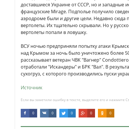
доставшиеся Украине от СССР, но и западные ис
французские Mirage. Подполье получило сведени
аэродроме были и другие цели. Недавно сюда 
вертолеты. Их тщательно скрывали. Но у русской
вертолеты попали в ловушку.
ВСУ ночью предприняли попытку атаки Крымск
над Крымом за ночь было уничтожено более 50
рассказывает ветеран ЧВК "Вагнер" Condottier
отработали "Искандеры" и БРК "Вал". В результ
сухогруз, с которого производились пуски укр
Источник
Если вы заметили ошибку в тексте, выделите его и нажмите Ct
0
0
0
0
0