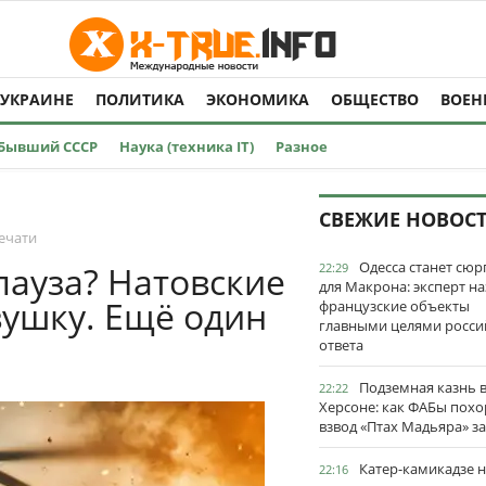
 УКРАИНЕ
ПОЛИТИКА
ЭКОНОМИКА
ОБЩЕСТВО
ВОЕН
Бывший СССР
Наука (техника IT)
Разное
СВЕЖИЕ НОВОС
ечати
Одесса станет сю
пауза? Натовские
22:29
для Макрона: эксперт на
вушку. Ещё один
французские объекты
главными целями росси
ответа
Подземная казнь 
22:22
Херсоне: как ФАБы пох
взвод «Птах Мадьяра» з
Катер-камикадзе 
22:16