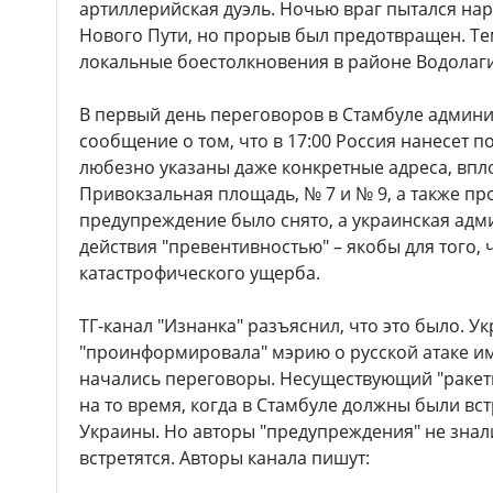
артиллерийская дуэль. Ночью враг пытался на
Нового Пути, но прорыв был предотвращен. Те
локальные боестолкновения в районе Водолаги
В первый день переговоров в Стамбуле админ
сообщение о том, что в 17:00 Россия нанесет п
любезно указаны даже конкретные адреса, впл
Привокзальная площадь, № 7 и № 9, а также пр
предупреждение было снято, а украинская ад
действия "превентивностью" – якобы для того, 
катастрофического ущерба.
ТГ-канал "Изнанка" разъяснил, что это было. У
"проинформировала" мэрию о русской атаке им
начались переговоры. Несуществующий "ракет
на то время, когда в Стамбуле должны были вс
Украины. Но авторы "предупреждения" не знали,
встретятся. Авторы канала пишут: