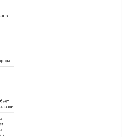
апно
и
города
е
 бьёт
ставали
о
ет
ы
ч к