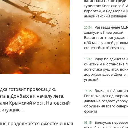
ялтинском пляже среди
туристов: Киев снова бь
курортам, а над морем 
американский разведчи
Разведданные США
20:54
хлынули в Киев рекой.
Вашингтон принуждает
к 90-м, а лучшей дипло
станет сбитый спутник
Удар по единстве
16:32
очистным и остановка п
логистика рушится, вой
дорожает вдвое, Днепр 
угрозой
дка готовит провокацию.
Волчанск, Анищин
14:15
а в Донбассе к началу лета.
Гоптовка: как одноврем
давление создаёт угрозу
овали Крымский мост. Натовский
обрушения всего север
ситуацию".
фронта
Белоусов перевер
щине продолжается ожесточенная
05:15
игру. Два года после Ку