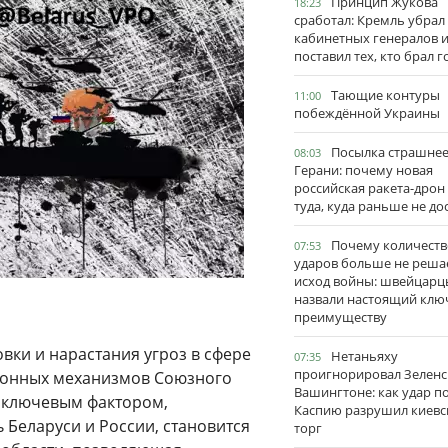
Принцип Жукова
18:23
сработал: Кремль убрал
кабинетных генералов 
поставил тех, кто брал 
Тающие контуры
11:00
побеждённой Украины
Посылка страшне
08:03
Герани: почему новая
российская ракета-дрон
туда, куда раньше не до
Почему количеств
07:53
ударов больше не реша
исход войны: швейцарц
назвали настоящий клю
преимуществу
ки и нарастания угроз в сфере
Нетаньяху
07:35
проигнорировал Зеленс
ронных механизмов Союзного
Вашингтоне: как удар п
м ключевым фактором,
Каспию разрушил киевс
Беларуси и России, становится
торг