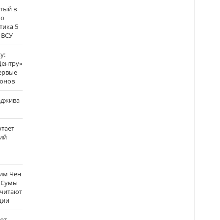
атый в
по
тика 5
 ВСУ
у:
Центру»
ервые
ронов
аджива
отает
ий
Ким Чен
а Сумы
считают
ции
ют