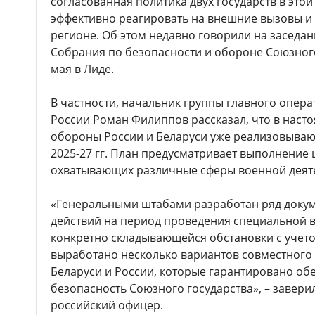
согласованная политика двух государств в это
эффективно реагировать на внешние вызовы и 
регионе. Об этом недавно говорили на заседа
Собрания по безопасности и обороне Союзного
мая в Лиде.
В частности, начальник группы главного опер
России Роман Филиппов рассказал, что в наст
обороны России и Беларуси уже реализовываю
2025-27 гг. План предусматривает выполнение
охватывающих различные сферы военной деят
«Генеральными штабами разработан ряд докум
действий на период проведения специальной 
конкретно складывающейся обстановки с уче
выработано несколько вариантов совместног
Беларуси и России, которые гарантировано о
безопасность Союзного государства», – завер
российский офицер.