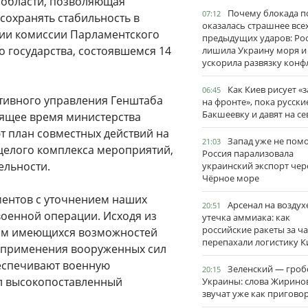
й области, позволяющая
Почему блокада п
07:12
сохранять стабильность в
оказалась страшнее все
нии комиссии Парламентского
предыдущих ударов: Ро
 государства, состоявшемся 14
лишила Украину моря и
ускорила развязку конф
Как Киев рисует «
06:45
ативного управления Генштаба
на фронте», пока русски
Бакшеевку и давят на се
оящее время министерства
т план совместных действий на
Запад уже не пом
21:03
 целого комплекса мероприятий,
Россия парализовала
ельности.
украинский экспорт чер
Чёрное море
ентов с уточнением наших
Арсенал на воздух
20:51
военной операции. Исходя из
утечка аммиака: как
российские ракеты за ча
том имеющихся возможностей
перепахали логистику К
о применения вооруженных сил
беспечивают военную
Зеленский — гро
20:15
ил высокопоставленный
Украины: слова Жирино
звучат уже как пригово