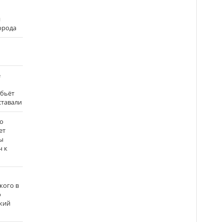
и
города
е
 бьёт
ставали
о
ет
ы
ч к
кого в
о
кий