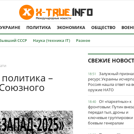
 УКРАИНЕ
ПОЛИТИКА
ЭКОНОМИКА
ОБЩЕСТВО
ВОЕН
Бывший СССР
Наука (техника IT)
Разное
СВЕЖИЕ НОВОС
чати
Залужный признал
 политика –
18:51
ресурс Украины исчерпа
 Союзного
Россия нашла ответ на в
оружие НАТО
От «паркетных» к
18:40
фронтовым: Путин внез
передал тыл, дроны и
ключевые группировки
боевым генералам