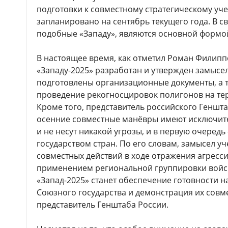
подготовки к совместному стратегическому уче
запланировано на сентябрь текущего года. В с
подобные «Западу», являются основной формой
В настоящее время, как отметил Роман Филиппо
«Западу-2025» разработан и утвержден замысе
подготовлены организационные документы, а 
проведение рекогносцировок полигонов на тер
Кроме того, представитель российского Геншта
осенние совместные манёвры имеют исключит
и не несут никакой угрозы, и в первую очеред
государством стран. По его словам, замысел у
совместных действий в ходе отражения агресси
применением региональной группировки войс
«Запад-2025» станет обеспечение готовности 
Союзного государства и демонстрация их совм
представитель Генштаба России.