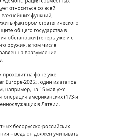
ах «демонстрация совместных
ует относиться со всей
з важнейших функций,
ужить фактором стратегического
ащите общего государства в
я обстановки (теперь уже и с
го оружия, в том числе
равлен на вразумление
в.
» проходит на фоне уже
 Europe-2025», один из этапов
ом, например, на 15 мая уже
я операция американских (173-я
военнослужащих в Латвии.
стных белорусско-российских
ния – ведь он должен учитывать