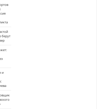
ортов
х
ссия
ликта
застой
е берут
вер
ожет:
ез
е и
с
иева
бовщик
вского
р