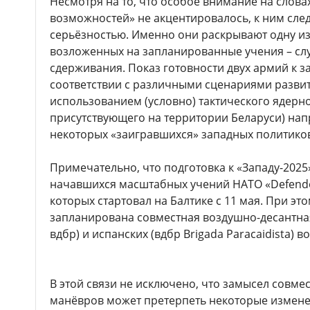
Несмотря на то, что особое внимание на слов
возможностей» не акцентировалось, к ним след
серьёзностью. Именно они раскрывают одну и
возложенных на запланированные учения – сл
сдерживания. Показ готовности двух армий к з
соответствии с различными сценариями развити
использованием (условно) тактического ядерно
присутствующего на территории Беларуси) нап
некоторых «заигравшихся» западных политико
Примечательно, что подготовка к «Западу-2025
начавшихся масштабных учений НАТО «Defender
которых стартовал на Балтике с 11 мая. При эт
запланирована совместная воздушно-десантна
вдбр) и испанских (вдбр Brigada Paracaidista) 
В этой связи не исключено, что замысел совме
манёвров может претерпеть некоторые измене