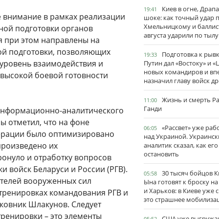
Киев в огне, Драп
19:41
е внимание в рамках реализации
шоке: как точный удар 
Хмельницкому и баллис
ной подготовки органов
августа ударили по тылу
я при этом направлены на
ой подготовки, позволяющих
Подготовка к рывк
19:33
уровень взаимодействия и
Путин дал «Востоку» и «
новых командиров и вп
 высокой боевой готовности
назначил главу войск д
Жизнь и смерть Р
11:00
Ганди
 информационно-аналитического
ы отметил, что на фоне
«Рассвет» уже раб
06:05
ерации было оптимизировано
над Украиной. Украинск
произведено их
аналитик сказал, как его
остановить
ронуло и отработку вопросов
 войск Беларуси и России (РГВ).
30 тысяч бойцов 
05:58
ителей вооруженных сил
Ына готовят к броску н
и Харьков: в Киеве уже 
тренировках командования РГВ и
это страшнее мобилиза
лковник Шлакунов. Следует
тренировки – это элементы
США уже выгружа
05:52