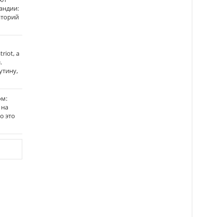
андии:
аторий
riot, а
.
утину,
ом:
 на
го это