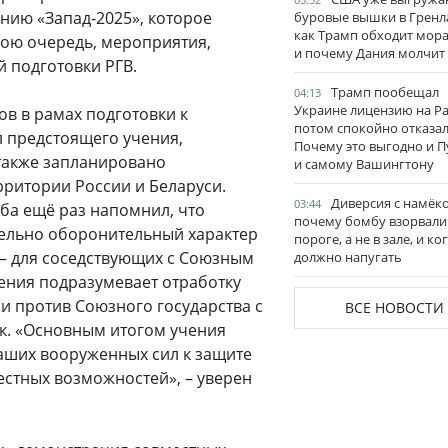
нию «Запад-2025», которое
буровые вышки в Гренл
как Трамп обходит мор
вою очередь, мероприятия,
и почему Дания молчит
 подготовки РГВ.
Трамп пообещал
04:13
Украине лицензию на Pat
в в рамах подготовки к
потом спокойно отказал
л предстоящего учения,
Почему это выгодно и П
также запланировано
и самому Вашингтону
ритории России и Беларуси.
Диверсия с намёк
03:44
ба ещё раз напомнил, что
почему бомбу взорвали
ельно оборонительный характер
пороге, а не в зале, и ко
ь – для соседствующих с Союзным
должно напугать
чения подразумевает отработку
и против Союзного государства с
ВСЕ НОВОСТИ
к. «Основным итогом учения
наших вооруженных сил к защите
естных возможностей», – уверен