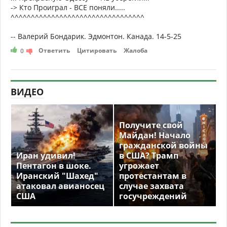
-> Кто Проиграл - ВСЕ поняли.....
^^^^^^^^^^^^^^^^^^^^^^^^^^^^^^^^^
-- Валерий Бондарик. Эдмонтон. Канада. 14-5-25
Ответить
Цитировать
Жалоба
0
ВИДЕО
Получите свой
Майдан! Начало
гражданской войны
Иран удивил!
в США? Трамп
Пентагон в шоке.
угрожает
Иранский "Шахед"
протестантам в
атаковал авианосец
случае захвата
США
госучреждений