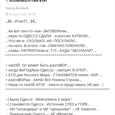
1
КОММЕНТАРИЙ
Valeriy Bondarik
15 мая 2025 06:30
,,,$$...PriveTT...$$,,,
...Ах-вот-оно-то--как--ЗАГОВОРили...
...неуж-то ОДЕССУ СДАЛИ - а россию КУПИЛИ...
...Что-же-и--СКОЛЬКО--ей--ПОСУЛИЛИ...
...на-кого--В-итоге--так--СМАЧНО-ПЛЮНУЛИ...
...слова--ПАТРИОТизм-и--Т.П.--КУДА-"ЗАСУНУЛИ"...
^^^^^^^^^^^^^^^^^^^^^^^^^^^^^^^^^^^^^^^^^^^^^^^
= какОЙ, тут может быть разгоВОР...
= когда ВЫГОДА(за-Одессу) - смотрит В-УПОР...
= КТО для Русского Мира - СТАНОВИТСЯ полит--VOP.....
= разгоВОРам - ХАНА! Всё Поняла Страна...
= Неуж-то такОЙ ИТОГ - Никто и представить НЕ-мог...!
^^^^^^^^^^^^^^^^^^^^^^^^^^^^^^^^^^^^^^^^^^^^^^^^^^^^^
:-) Была Одесса : Жемчужина У моря !
:-( становится Одесса - Источник СЛЁЗ и ГОРЯ...
... НИ "искандеры" и НИ "орешники" -- НЕ помогли...
... Прекрасную Одессу --- НЕ уберегли...