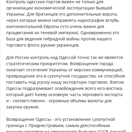
Контроль одесских портов важен не только для
организации экономической эксплуатации бывшей
Украины. Для британцев это дополнительные ворота,
через которые можно направлять наркотрафик вглубь
континентальной Европы (что очень важно для
процветания их теневой империи). Одновременно это
база для ведения гибридной войны против нашего
торгового флота руками украинцев.
Для России контроль над Одессой точно так же является
стратегическим приоритетом. Возвращение города
означает отсечение Украины от морских коммуникаций,
превращение его в сухопутное государство, не способное
поставить под угрозу нашу экспортную торговлю. Взятие
Одессы подразумевает освобождение всего юго-востока,
который даёт Киеву основную часть зернового экспорта
и - соответственно - огромные объёмы валюты для
закупки оружия.
Возвращение Одессы - это установление сухопутной
границы с Приднестровьем, самым дееспособным
русским анклавом на территориях бывшего СССР, русской