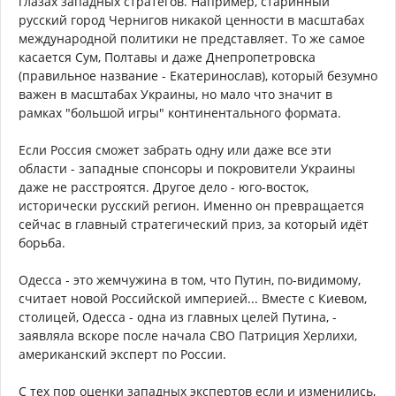
глазах западных стратегов. Например, старинный
русский город Чернигов никакой ценности в масштабах
международной политики не представляет. То же самое
касается Сум, Полтавы и даже Днепропетровска
(правильное название - Екатеринослав), который безумно
важен в масштабах Украины, но мало что значит в
рамках "большой игры" континентального формата.
Если Россия сможет забрать одну или даже все эти
области - западные спонсоры и покровители Украины
даже не расстроятся. Другое дело - юго-восток,
исторически русский регион. Именно он превращается
сейчас в главный стратегический приз, за который идёт
борьба.
Одесса - это жемчужина в том, что Путин, по-видимому,
считает новой Российской империей... Вместе с Киевом,
столицей, Одесса - одна из главных целей Путина, -
заявляла вскоре после начала СВО Патриция Херлихи,
американский эксперт по России.
С тех пор оценки западных экспертов если и изменились,