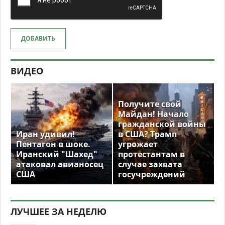
ДОБАВИТЬ
ВИДЕО
Получите свой
Майдан! Начало
гражданской войны
Иран удивил!
в США? Трамп
Пентагон в шоке.
угрожает
Иранский "Шахед"
протестантам в
атаковал авианосец
случае захвата
США
госучреждений
ЛУЧШЕЕ ЗА НЕДЕЛЮ