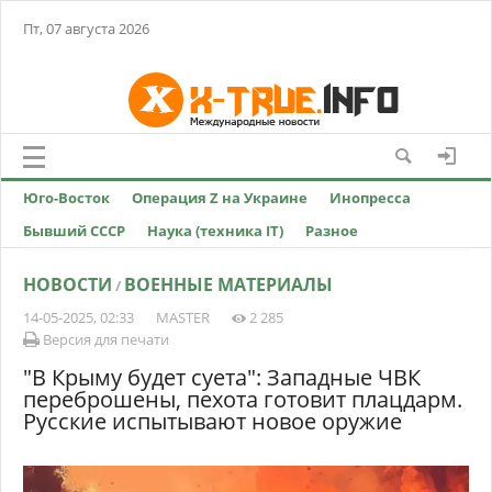
Пт, 07 августа 2026
Юго-Восток
Операция Z на Украине
Инопресса
Бывший СССР
Наука (техника IT)
Разное
НОВОСТИ
ВОЕННЫЕ МАТЕРИАЛЫ
/
14-05-2025, 02:33
MASTER
2 285
Версия для печати
"В Крыму будет суета": Западные ЧВК
переброшены, пехота готовит плацдарм.
Русские испытывают новое оружие