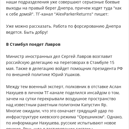
наши подразделения уже совершают серьезные боевые
выходы на правый берег Днепра, причем ходят туда "как
к себе домой". ТГ-канал "AlexParkerReturns" пишет:
Уже можно рассказать. Работа по форсированию Днепра
ведется. Быть добру!
В Стамбул поедет Лавров
Министр иностранных дел Сергей Лавров возглавит
российскую делегацию на переговорах в Стамбуле 15
мая. Также в делегацию войдет помощник президента РФ
по внешней политике Юрий Ушаков.
Между тем военный эксперт, полковник в отставке Аслан
Нахушев в личном ТГ-канале поделился инсайдом о том,
зачем на сутки перекрывали воздушное пространство
над известным ракетным полигоном Капустин Яр.
Многие ожидали, что это означает грядущий удар по
инфраструктуре киевского режима "Орешником". Однако,
по информации Нахушева, русские испытывают новое
оружие. Речь шла о тестировании системы