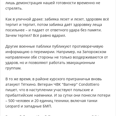
лишь демонстрация нашей готовности временно не
стрелять.
Как в уличной драке: забияка лезет и лезет, здоровяк всё
терпит и терпит, потом забияка даёт здоровяку леща
посильнее – и падает от ответного удара без памяти.
Зачем терпел? Всё равно вдарил.
Другие военные паблики публикуют противоречивую
информацию о перемирии. Например, на Запорожском
направлении обе стороны не только воздерживаются от
ударов, но и позволяют работать эвакуационным
группам.
В то же время, в районе курского приграничья вновь
атакуют Тёткино. Ветеран ЧВК "Вагнер" Condottiero
пишет, что в наступлении участвуют польские и
прибалтийские наёмники. И за сутки они понесли потери
– 500 человек и 20 единиц техники, включая танки
Leopard и западные БМП.