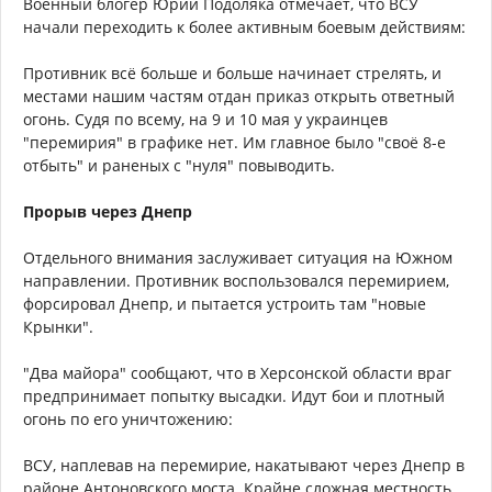
Военный блогер Юрий Подоляка отмечает, что ВСУ
начали переходить к более активным боевым действиям:
Противник всё больше и больше начинает стрелять, и
местами нашим частям отдан приказ открыть ответный
огонь. Судя по всему, на 9 и 10 мая у украинцев
"перемирия" в графике нет. Им главное было "своё 8-е
отбыть" и раненых с "нуля" повыводить.
Прорыв через Днепр
Отдельного внимания заслуживает ситуация на Южном
направлении. Противник воспользовался перемирием,
форсировал Днепр, и пытается устроить там "новые
Крынки".
"Два майора" сообщают, что в Херсонской области враг
предпринимает попытку высадки. Идут бои и плотный
огонь по его уничтожению:
ВСУ, наплевав на перемирие, накатывают через Днепр в
районе Антоновского моста. Крайне сложная местность