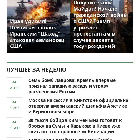
Получите свой
Майдан! Начало
гражданской войны
Иран удивил!
в США? Трамп
Пентагон в шоке.
угрожает
Иранский "Шахед"
протестантам в
атаковал авианосец
случае захвата
США
госучреждений
ЛУЧШЕЕ ЗА НЕДЕЛЮ
Семь бомб Лаврова: Кремль впервые
признал западную засаду и угрозу
расчленения России
Москва на сессии в Кингстоне официально
отвергла американский шельф в Арктике
и Беринговом море
30 тысяч бойцов Ким Чен Ына готовят к
броску на Сумы и Харьков: в Киеве уже
считают это страшнее мобилизации