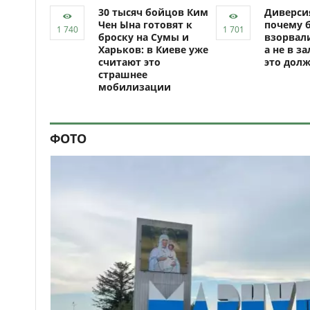
30 тысяч бойцов Ким
Диверси
Чен Ына готовят к
почему 
броску на Сумы и
взорвали
Харьков: в Киеве уже
а не в за
считают это
это долж
страшнее
мобилизации
ФОТО