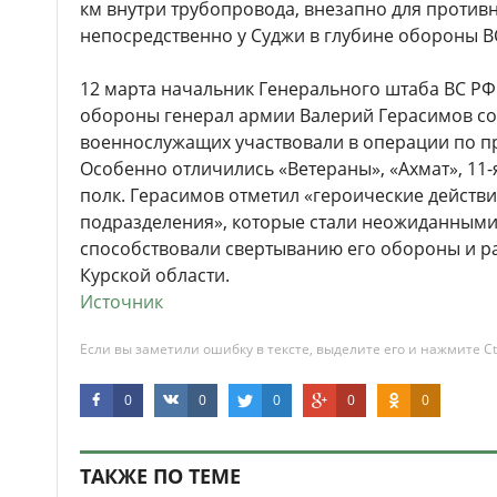
км внутри трубопровода, внезапно для против
непосредственно у Суджи в глубине обороны В
12 марта начальник Генерального штаба ВС Р
обороны генерал армии Валерий Герасимов со
военнослужащих участвовали в операции по пр
Особенно отличились «Ветераны», «Ахмат», 11
полк. Герасимов отметил «героические действ
подразделения», которые стали неожиданными
способствовали свертыванию его обороны и р
Курской области.
Источник
Если вы заметили ошибку в тексте, выделите его и нажмите Ct
0
0
0
0
0
ТАКЖЕ ПО ТЕМЕ