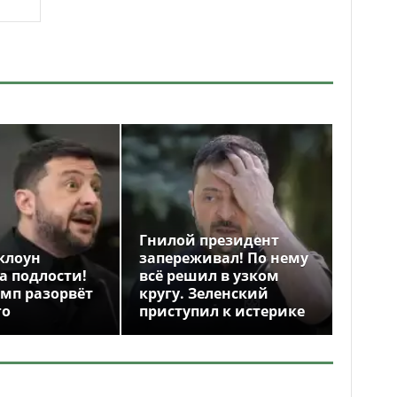
Гнилой президент
клоун
запереживал! По нему
а подлости!
всё решил в узком
амп разорвёт
кругу. Зеленский
го
приступил к истерике