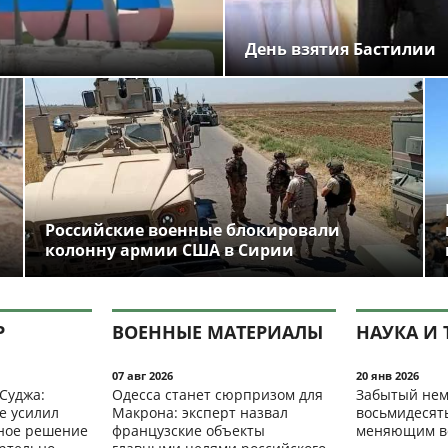
День взятия Бастилии
Российские военные блокировали
колонну армии США в Сирии
Р
ВОЕННЫЕ МАТЕРИАЛЫ
НАУКА И 
07 авг 2026
20 янв 2026
 Суджа:
Одесса станет сюрпризом для
Забытый нем
е усилил
Макрона: эксперт назвал
восьмидесят
мное решение
французские объекты
меняющим в