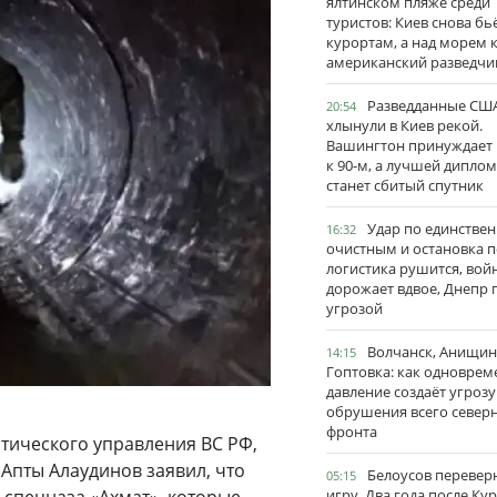
ялтинском пляже среди
туристов: Киев снова бь
курортам, а над морем 
американский разведчи
Разведданные США
20:54
хлынули в Киев рекой.
Вашингтон принуждает
к 90-м, а лучшей дипло
станет сбитый спутник
Удар по единстве
16:32
очистным и остановка п
логистика рушится, вой
дорожает вдвое, Днепр 
угрозой
Волчанск, Анищин
14:15
Гоптовка: как одноврем
давление создаёт угрозу
обрушения всего север
фронта
тического управления ВС РФ,
Апты Алаудинов заявил, что
Белоусов перевер
05:15
игру. Два года после Ку