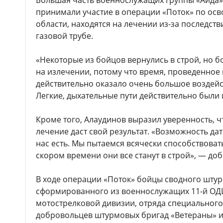
Большая часть военнослужащих группы «Аида» 
принимали участие в операции «Поток» по ос
области, находятся на лечении из-за последст
газовой трубе.
«Некоторые из бойцов вернулись в строй, но б
на излечении, потому что время, проведенное 
действительно оказало очень большое воздейс
Легкие, дыхательные пути действительно были 
Кроме того, Алаудинов выразил уверенность, 
лечение даст свой результат. «Возможность да
нас есть. Мы пытаемся всячески способствовать
скором времени они все станут в строй», — до
В ходе операции «Поток» бойцы сводного штур
сформированного из военнослужащих 11-й ОДШ
мотострелковой дивизии, отряда специального 
добровольцев штурмовых бригад «Ветераны» и 