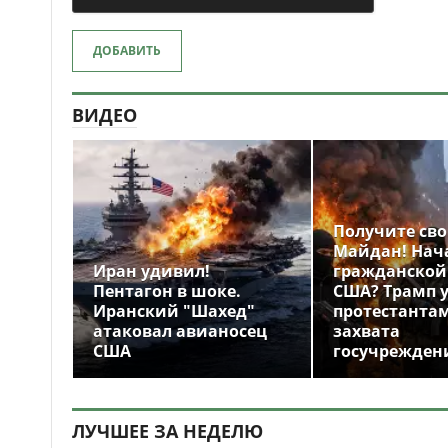
ДОБАВИТЬ
ВИДЕО
Получите св
Майдан! Нач
Иран удивил!
гражданской
Пентагон в шоке.
США? Трамп 
Иранский "Шахед"
протестантам
атаковал авианосец
захвата
США
госучрежден
ЛУЧШЕЕ ЗА НЕДЕЛЮ