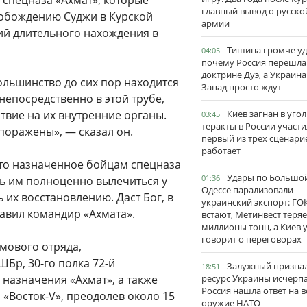
спецназа «Ахмат», которые
главный вывод о русско
вобождению Суджи в Курской
армии
вий длительного нахождения в
Тишина громче уд
04:05
почему Россия перешла
доктрине Дуэ, а Украина
ольшинство до сих пор находится
Запад просто ждут
непосредственно в этой трубе,
твие на их внутренние органы.
Киев загнан в угол
03:45
теракты в России участи
поражены», — сказал он.
первый из трёх сценари
работает
что назначенное бойцам спецназа
Удары по Большо
01:36
ть им полноценно вылечиться у
Одессе парализовали
 их восстановлению. Даст Бог, в
украинский экспорт: ГО
бавил командир «Ахмата».
встают, Метинвест теряе
миллионы тонн, а Киев 
говорит о переговорах
мового отряда,
Бр, 30-го полка 72-й
Залужный признал
18:51
назначения «Ахмат», а также
ресурс Украины исчерпа
Россия нашла ответ на в
«Восток-V», преодолев около 15
оружие НАТО