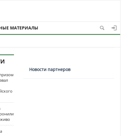
НЫЕ МАТЕРИАЛЫ
ТИ
Новости партнеров
рпризом
звал
йского
в
оронили
аживо
на