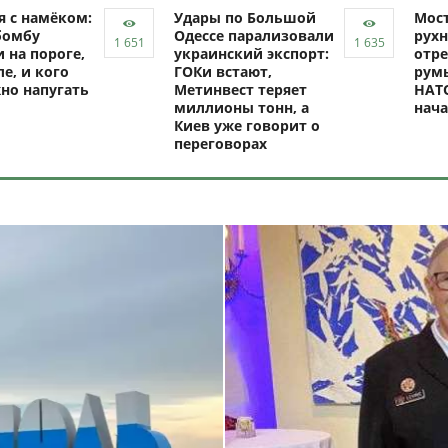
я с намёком:
Удары по Большой
Мост
бомбу
Одессе парализовали
рухн
 на пороге,
украинский экспорт:
отре
ле, и кого
ГОКи встают,
рум
но напугать
Метинвест теряет
НАТО
миллионы тонн, а
нач
Киев уже говорит о
переговорах