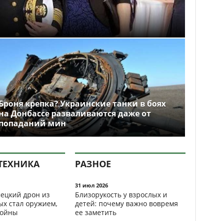
Броня крепка? Украинские танки в боях
на Донбассе разваливаются даже от
попаданий мин
ТЕХНИКА
РАЗНОЕ
31 июл 2026
ецкий дрон из
Близорукость у взрослых и
ых стал оружием,
детей: почему важно вовремя
ойны
ее заметить