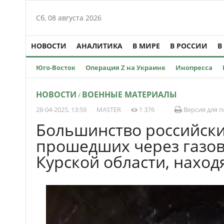
Сб, 08 августа 2026
НОВОСТИ
АНАЛИТИКА
В МИРЕ
В РОССИИ
В
Юго-Восток
Операция Z на Украине
Инопресса
НОВОСТИ
ВОЕННЫЕ МАТЕРИАЛЫ
/
28-04-2025, 13:59
MASTER
1 376
Версия для п
Большинство российски
прошедших через газов
Курской области, наход