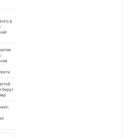
кого в
о
кий
ортов
х
ссия
ликта
застой
е берут
вер
ожет:
ез