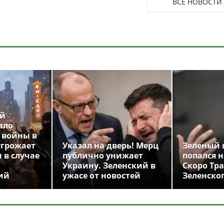
ВСЕ НОВОСТИ
ой
ало
 войны в
угрожает
Указал на дверь! Мерц
Зеленый 
 в случае
публично унижает
попался н
Украину. Зеленский в
Скоро Тр
ий
ужасе от новостей
Зеленско