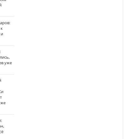
й
аров:
 к
 и
:
лись,
ев уже
й
Ки
т
уже
:
н,
сё