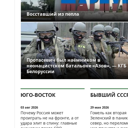
Восставший из пепла
Протасевич был наёмником в
неонацистском батальоне «Азов», — КГБ
Белоруссии
ЮГО-ВОСТОК
БЫВШИЙ ССС
03 авг 2026
29 мая 2026
Почему Россия может
Гомель как вторая
проиграть не на фронте, а от
Зеленский в паник
удара элит в спину: главные
север, но перело