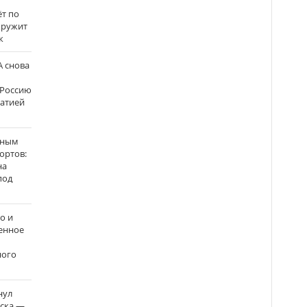
ёт по
кружит
к
 снова
 Россию
матией
нным
ортов:
на
под
о и
енное
ного
нул
рска —