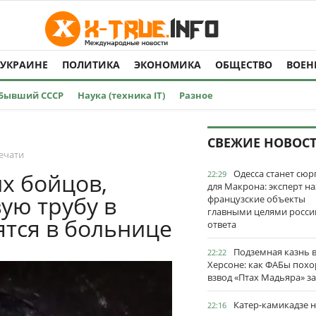
 УКРАИНЕ
ПОЛИТИКА
ЭКОНОМИКА
ОБЩЕСТВО
ВОЕН
Бывший СССР
Наука (техника IT)
Разное
СВЕЖИЕ НОВОС
ечати
Одесса станет сю
х бойцов,
22:29
для Макрона: эксперт на
ую трубу в
французские объекты
главными целями росси
ятся в больнице
ответа
Подземная казнь 
22:22
Херсоне: как ФАБы пох
взвод «Птах Мадьяра» з
Катер-камикадзе 
22:16