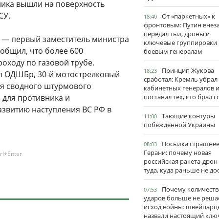
ника вышли на поверхность
СУ.
От «паркетных» к
18:40
фронтовым: Путин внез
передал тыл, дроны и
Ф — первый заместитель министра
ключевые группировки
общил, что более 600
боевым генералам
оходу по газовой трубе.
Принцип Жукова
18:23
-я ОДШБр, 30-й мотострелковый
сработал: Кремль убрал
ия сводного штурмового
кабинетных генералов 
 для противника и
поставил тех, кто брал 
азвитию наступления ВС РФ в
Тающие контуры
11:00
побеждённой Украины
Посылка страшне
08:03
Герани: почему новая
rl+Enter
российская ракета-дрон
туда, куда раньше не до
Почему количеств
07:53
ударов больше не реша
исход войны: швейцарц
назвали настоящий клю