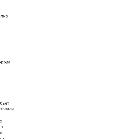
апно
и
города
е
 бьёт
ставали
о
ет
ы
ч к