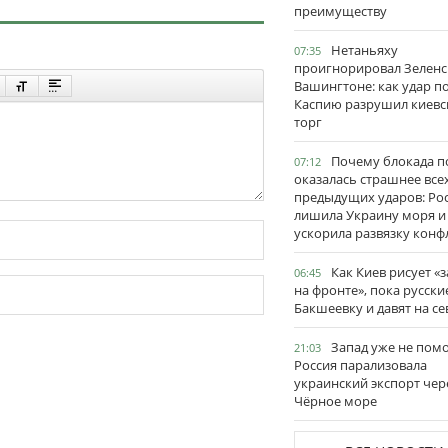
преимуществу
Нетаньяху
07:35
проигнорировал Зеленс
Вашингтоне: как удар п
Каспию разрушил киевс
торг
Почему блокада п
07:12
оказалась страшнее все
предыдущих ударов: Ро
лишила Украину моря и
ускорила развязку конф
Как Киев рисует «
06:45
на фронте», пока русски
Бакшеевку и давят на се
Запад уже не пом
21:03
Россия парализовала
украинский экспорт чер
Чёрное море