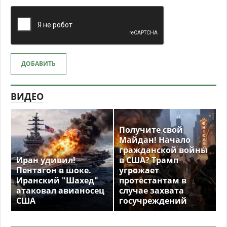
ДОБАВИТЬ
ВИДЕО
Получите свой
Майдан! Начало
гражданской войны
Иран удивил!
в США? Трамп
Пентагон в шоке.
угрожает
Иранский "Шахед"
протестантам в
атаковал авианосец
случае захвата
США
госучреждений