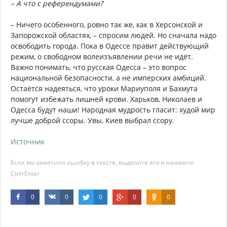
– А что с референдумами?
– Ничего особенного, ровно так же, как в Херсонской и
Запорожской областях, – спросим людей. Но сначала надо
освободить города. Пока в Одессе правит действующий
режим, о свободном волеизъявлении речи не идёт.
Важно понимать, что русская Одесса – это вопрос
национальной безопасности, а не имперских амбиций.
Остаётся надеяться, что уроки Мариуполя и Бахмута
помогут избежать лишней крови. Харьков, Николаев и
Одесса будут наши! Народная мудрость гласит: худой мир
лучше доброй ссоры. Увы, Киев выбрал ссору.
Источник
Если вы заметили ошибку в тексте, выделите его и нажмите
Ctrl+Enter
0
0
0
0
0