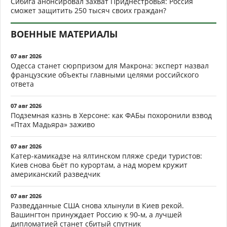
Сибига анонсировал захват Приднестровья: Россия
сможет защитить 250 тысяч своих граждан?
ВОЕННЫЕ МАТЕРИАЛЫ
07 авг 2026
Одесса станет сюрпризом для Макрона: эксперт назвал
французские объекты главными целями российского
ответа
07 авг 2026
Подземная казнь в Херсоне: как ФАБы похоронили взвод
«Птах Мадьяра» заживо
07 авг 2026
Катер-камикадзе на ялтинском пляже среди туристов:
Киев снова бьёт по курортам, а над морем кружит
американский разведчик
07 авг 2026
Разведданные США снова хлынули в Киев рекой.
Вашингтон принуждает Россию к 90-м, а лучшей
дипломатией станет сбитый спутник