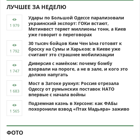
ЛУЧШЕЕ ЗА НЕДЕЛЮ
Удары по Большой Одессе парализовали
украинский экспорт: ГОКи встают,
Метинвест теряет миллионы тонн, а Киев
уже говорит о переговорах
30 тысяч бойцов Ким Чен Ына готовят к
броску на Сумы и Харьков: в Киеве уже
считают это страшнее мобилизации
Диверсия с намёком: почему бомбу
взорвали на пороге, а не в зале, и кого это
должно напугать
Мост в Затоке рухнул: Россия отрезала
Одессу от румынских поставок НАТО
впервые с начала войны
Подземная казнь в Херсоне: как ФАБы
похоронили взвод «Птах Мадьяра» заживо
ФОТО