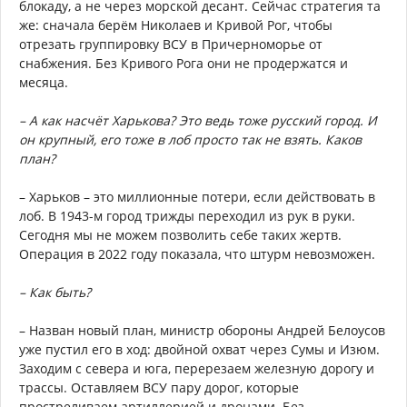
блокаду, а не через морской десант. Сейчас стратегия та
же: сначала берём Николаев и Кривой Рог, чтобы
отрезать группировку ВСУ в Причерноморье от
снабжения. Без Кривого Рога они не продержатся и
месяца.
– А как насчёт Харькова? Это ведь тоже русский город. И
он крупный, его тоже в лоб просто так не взять. Каков
план?
– Харьков – это миллионные потери, если действовать в
лоб. В 1943-м город трижды переходил из рук в руки.
Сегодня мы не можем позволить себе таких жертв.
Операция в 2022 году показала, что штурм невозможен.
– Как быть?
– Назван новый план, министр обороны Андрей Белоусов
уже пустил его в ход: двойной охват через Сумы и Изюм.
Заходим с севера и юга, перерезаем железную дорогу и
трассы. Оставляем ВСУ пару дорог, которые
простреливаем артиллерией и дронами. Без