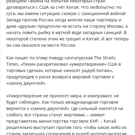
реакцией Пекина на попытки некоторых стран
договориться с США за счёт Китая. Что любопытно: по
сути, мы имеем ситуацию схожую с санкционной войной
Запада против России, когда многие наши партнёры и
даже «друзья» предпочли не встать на сторону Москвы, а
начать ловить рыбку в мутной воде западных санкций. В
некоторой степени этим же грешит и Китай. И вот теперь
он сам оказался на месте России.
Как пишет по этому поводу сингапурская The Straits
Times, «Пекин раскритиковал «умиротворение» США в
торговых сделках, которые наносят ущерб Китаю»,
предупредив о риске возврата мировой торговли к
«закону джунглей».
«Умиротворение не принесет мира, и компромисс не
будет соблюден. Как только международная торговля
вернется к «закону джунглей», где сильный охотится на
слабого, все страны станут жертвами, – заявил
представитель министерства торговли КНР. – Китай
решительно выступает против того, чтобы какая-либо из
сторон заключала соглашения в ущерб интересам Китая.