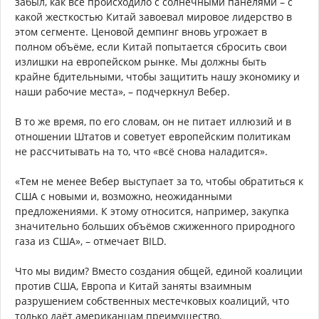
забыл, как всё происходило с солнечными панелями – с
какой жесткостью Китай завоевал мировое лидерство в
этом сегменте. Ценовой демпинг вновь угрожает в
полном объёме, если Китай попытается сбросить свои
излишки на европейском рынке. Мы должны быть
крайне бдительными, чтобы защитить нашу экономику и
наши рабочие места», – подчеркнул Вебер.
В то же время, по его словам, он не питает иллюзий и в
отношении Штатов и советует европейским политикам
не рассчитывать на то, что «всё снова наладится».
«Тем не менее Вебер выступает за то, чтобы обратиться к
США с новыми и, возможно, неожиданными
предложениями. К этому относится, например, закупка
значительно больших объёмов сжиженного природного
газа из США», – отмечает BILD.
Что мы видим? Вместо создания общей, единой коалиции
против США, Европа и Китай заняты взаимным
разрушением собственных местечковых коалиций, что
только даёт американцам преимущество.