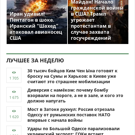
Майдан! Начало
гражданской войны
Иран удивил!
в США? Трамп
Пентагон в шоке.
угрожает
Иранский "Шахед"
протестантам в
атаковал авианосец
случае захвата
США
госучреждений
ЛУЧШЕЕ ЗА НЕДЕЛЮ
30 тысяч бойцов Ким Чен Ына готовят к
броску на Сумы и Харьков: в Киеве уже
считают это страшнее мобилизации
Диверсия с намёком: почему бомбу
взорвали на пороге, а не в зале, и кого это
должно напугать
Мост в Затоке рухнул: Россия отрезала
Одессу от румынских поставок НАТО
впервые с начала войны
Удары по Большой Одессе парализовали
украинский экспорт: ГОКи встают,