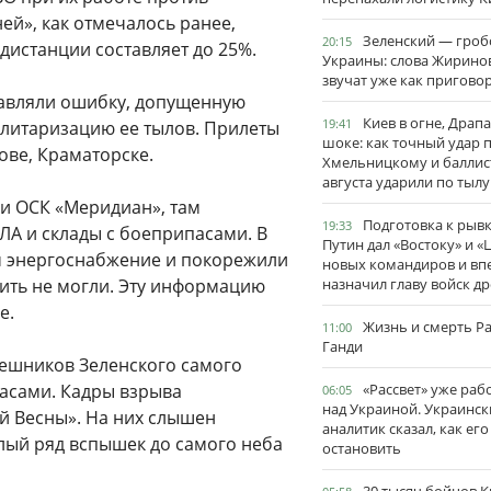
ей», как отмечалось ранее,
Зеленский — гро
20:15
дистанции составляет до 25%.
Украины: слова Жирино
звучат уже как пригово
равляли ошибку, допущенную
Киев в огне, Драп
19:41
илитаризацию ее тылов. Прилеты
шоке: как точный удар 
ове, Краматорске.
Хмельницкому и баллис
августа ударили по тылу
и ОСК «Меридиан», там
Подготовка к рывк
19:33
ЛА и склады с боеприпасами. В
Путин дал «Востоку» и «
м энергоснабжение и покорежили
новых командиров и вп
зить не могли. Эту информацию
назначил главу войск д
е.
Жизнь и смерть Р
11:00
Ганди
ешников Зеленского самого
пасами. Кадры взрыва
«Рассвет» уже раб
06:05
над Украиной. Украинск
й Весны». На них слышен
аналитик сказал, как его
лый ряд вспышек до самого неба
остановить