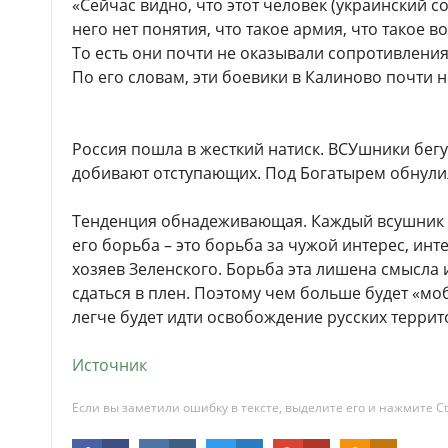
«Сейчас видно, что этот человек (украинский со
него нет понятия, что такое армия, что такое в
То есть они почти не оказывали сопротивления
По его словам, эти боевики в Калиново почти 
Россия пошла в жесткий натиск. ВСУшники бегу
добивают отступающих. Под Богатырем обнулил
Тенденция обнадеживающая. Каждый всушник д
его борьба – это борьба за чужой интерес, ин
хозяев Зеленского. Борьба эта лишена смысла
сдаться в плен. Поэтому чем больше будет «моб
легче будет идти освобождение русских террит
Источник
Если вы заметили ошибку в тексте, выделите его и нажмите Ct