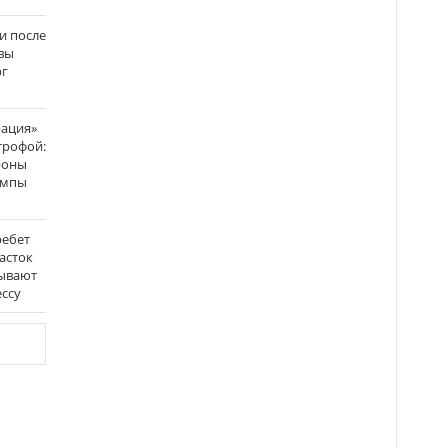
и после
вы
рг
рация»
трофой:
роны
темпы
ребет
асток
зывают
ссу