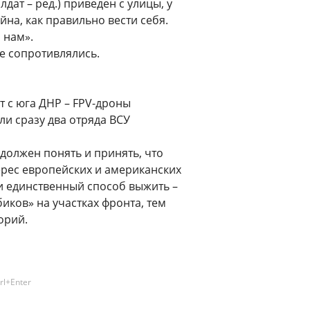
лдат – ред.) приведен с улицы, у
ойна, как правильно вести себя.
 нам».
не сопротивлялись.
т с юга ДНР – FPV-дроны
и сразу два отряда ВСУ
олжен понять и принять, что
терес европейских и американских
 и единственный способ выжить –
иков» на участках фронта, тем
орий.
rl+Enter