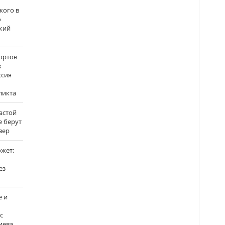
кого в
о
кий
ортов
х
ссия
ликта
застой
е берут
вер
ожет:
ез
е и
с
иева