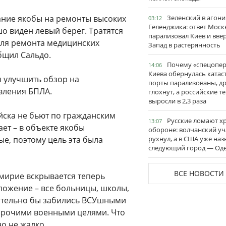
ание якобы на ремонты высоких
Зеленский в агони
03:12
Геленджика: ответ Моск
о виден левый берег. Тратятся
парализовал Киев и вве
для ремонта медицинских
Запад в растерянность
общил Сальдо.
Почему «спецопе
14:06
Киева обернулась катас
ы улучшить обзор на
порты парализованы, д
вления БПЛА.
глохнут, а российские 
выросли в 2,3 раза
ойска не бьют по гражданским
Русские ломают х
13:07
ает – в объекте якобы
обороне: волчанский уч
е, поэтому цель эта была
рухнул, а в США уже на
следующий город — Оде
ВСЕ НОВОСТИ
мирие вскрывается теперь
ложение – все больницы, школы,
ательно бы забились ВСУшными
прочими военными целями. Что
но не жалко.