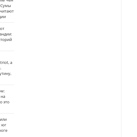
Ким Чен
а Сумы
считают
ции
ют
андии:
аторий
riot, а
.
утину,
ом:
 на
го это
жили
: юг
роге