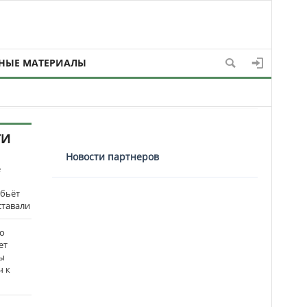
НЫЕ МАТЕРИАЛЫ
ТИ
Новости партнеров
е
 бьёт
ставали
о
ет
ы
ч к