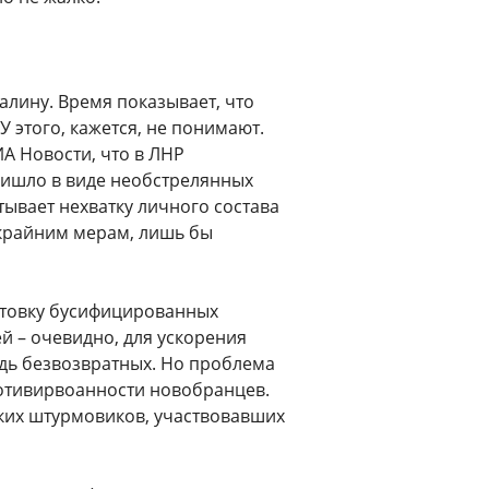
алину. Время показывает, что
 этого, кажется, не понимают.
А Новости, что в ЛНР
ишло в виде необстрелянных
ывает нехватку личного состава
м крайним мерам, лишь бы
отовку бусифицированных
ей – очевидно, для ускорения
дь безвозвратных. Но проблема
амотивирвоанности новобранцев.
ких штурмовиков, участвовавших