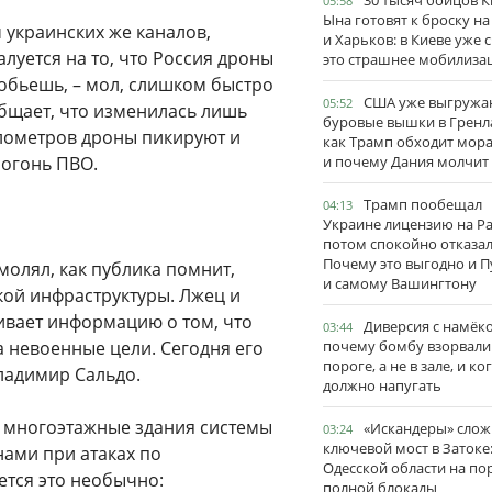
30 тысяч бойцов 
05:58
Ына готовят к броску н
 украинских же каналов,
и Харьков: в Киеве уже 
алуется на то, что Россия дроны
это страшнее мобилиза
собьешь, – мол, слишком быстро
США уже выгружа
05:52
общает, что изменилась лишь
буровые вышки в Гренл
илометров дроны пикируют и
как Трамп обходит мор
 огонь ПВО.
и почему Дания молчит
Трамп пообещал
04:13
Украине лицензию на Pat
потом спокойно отказал
Почему это выгодно и П
молял, как публика помнит,
и самому Вашингтону
кой инфраструктуры. Лжец и
аивает информацию о том, что
Диверсия с намёк
03:44
а невоенные цели. Сегодня его
почему бомбу взорвали
пороге, а не в зале, и ко
ладимир Сальдо.
должно напугать
е многоэтажные здания системы
«Искандеры» сло
03:24
ключевой мост в Затоке
ами при атаках по
Одесской области на по
ется это необычно:
полной блокады