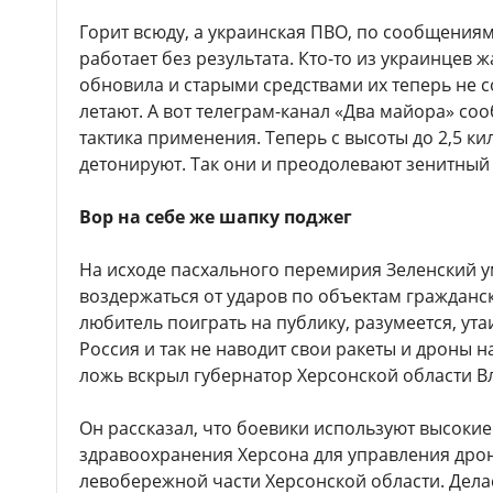
Горит всюду, а украинская ПВО, по сообщениям
работает без результата. Кто-то из украинцев ж
обновила и старыми средствами их теперь не 
летают. А вот телеграм-канал «Два майора» со
тактика применения. Теперь с высоты до 2,5 к
детонируют. Так они и преодолевают зенитный
Вор на себе же шапку поджег
На исходе пасхального перемирия Зеленский у
воздержаться от ударов по объектам гражданс
любитель поиграть на публику, разумеется, ут
Россия и так не наводит свои ракеты и дроны н
ложь вскрыл губернатор Херсонской области В
Он рассказал, что боевики используют высоки
здравоохранения Херсона для управления дрон
левобережной части Херсонской области. Дела