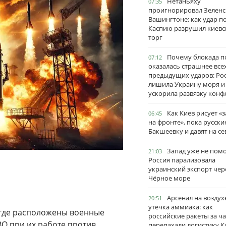
Нетаньяху
07:35
проигнорировал Зеленс
Вашингтоне: как удар п
Каспию разрушил киевс
торг
Почему блокада п
07:12
оказалась страшнее все
предыдущих ударов: Ро
лишила Украину моря и
ускорила развязку конф
Как Киев рисует «
06:45
на фронте», пока русски
Бакшеевку и давят на се
Запад уже не пом
21:03
Россия парализовала
украинский экспорт чер
Чёрное море
Арсенал на воздух
20:51
утечка аммиака: как
 где расположены военные
российские ракеты за ча
О при их работе против
перепахали логистику К