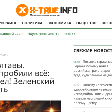
 УКРАИНЕ
ПОЛИТИКА
ЭКОНОМИКА
ОБЩЕСТВО
ВОЕН
Бывший СССР
Наука (техника IT)
Разное
СВЕЖИЕ НОВОС
ечати
Посылка страшне
лтавы.
08:03
Герани: почему новая
пробили всё:
российская ракета-дрон
туда, куда раньше не до
пел! Зеленский
Почему количеств
07:53
ть
ударов больше не реша
исход войны: швейцарц
назвали настоящий клю
преимуществу