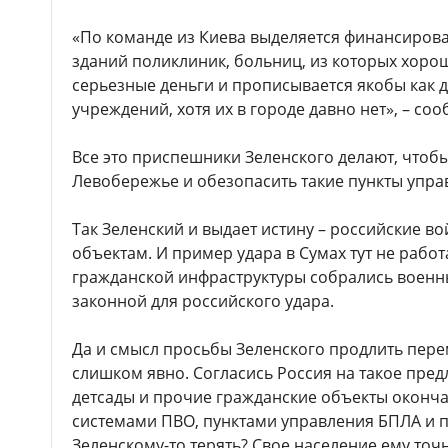
«По команде из Киева выделяется финансиров
зданий поликлиник, больниц, из которых хорош
серьезные деньги и прописывается якобы как 
учреждений, хотя их в городе давно нет», – со
Все это приспешники Зеленского делают, чтоб
Левобережье и обезопасить такие пункты упра
Так Зеленский и выдает истину – российские в
объектам. И пример удара в Сумах тут не работ
гражданской инфраструктуры собрались военны
законной для российского удара.
Да и смысл просьбы Зеленского продлить пере
слишком явно. Согласись Россия на такое пред
детсады и прочие гражданские объекты оконч
системами ПВО, пунктами управления БПЛА и 
Зеленскому-то терять? Свое население ему точ