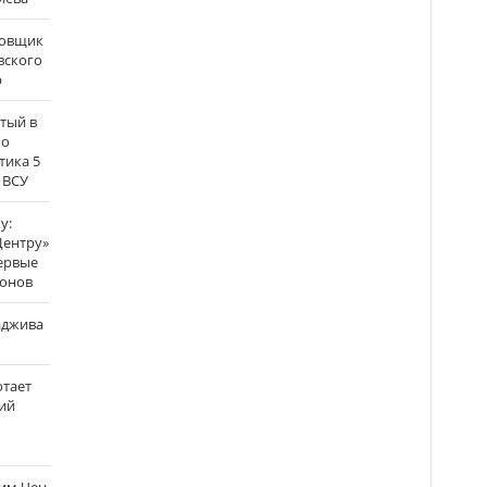
бовщик
вского
р
атый в
по
тика 5
 ВСУ
у:
Центру»
ервые
ронов
аджива
отает
ий