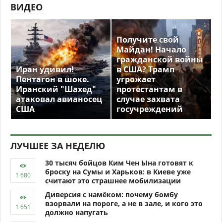
ВИДЕО
Получите свой
Майдан! Начало
гражданской войны
Иран удивил!
в США? Трамп
Пентагон в шоке.
угрожает
Иранский "Шахед"
протестантам в
атаковал авианосец
случае захвата
США
госучреждений
ЛУЧШЕЕ ЗА НЕДЕЛЮ
30 тысяч бойцов Ким Чен Ына готовят к
броску на Сумы и Харьков: в Киеве уже
считают это страшнее мобилизации
Диверсия с намёком: почему бомбу
взорвали на пороге, а не в зале, и кого это
должно напугать