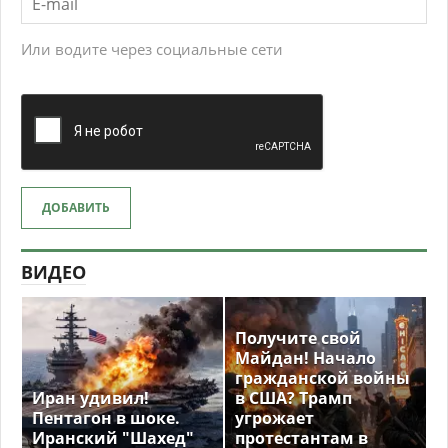
Или водите через социальные сети
ДОБАВИТЬ
ВИДЕО
Получите свой
Майдан! Начало
гражданской войны
Иран удивил!
в США? Трамп
Пентагон в шоке.
угрожает
Иранский "Шахед"
протестантам в