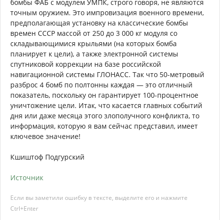
бомбы ФАБ с модулем УМПК, строго говоря, не являются
точным оружием. Это импровизация военного времени,
предполагающая установку на классические бомбы
времен СССР массой от 250 до 3 000 кг модуля со
складывающимися крыльями (на которых бомба
планирует к цели), а также электронной системы
спутниковой коррекции на базе российской
навигационной системы ГЛОНАСС. Так что 50-метровый
разброс 4 бомб по полтонны каждая — это отличный
показатель, поскольку он гарантирует 100-процентное
уничтожение цели. Итак, что касается главных событий
дня или даже месяца этого злополучного конфликта, то
информация, которую я вам сейчас представил, имеет
ключевое значение!
Кшиштоф Подгурский
Источник
Если вы заметили ошибку в тексте, выделите его и нажмите
Ctrl+Enter