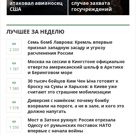
атаковал авианосец
случае захвата
США
госучреждений
ЛУЧШЕЕ ЗА НЕДЕЛЮ
Семь бомб Лаврова: Кремль впервые
признал западную засаду и угрозу
расчленения России
Москва на сессии в Кингстоне официально
отвергла американский шельф в Арктике
и Беринговом море
30 тысяч бойцов Ким Чен Ына готовят к
броску на Сумы и Харьков: в Киеве уже
считают это страшнее мобилизации
Диверсия с намёком: почему бомбу
взорвали на пороге, а не в зале, и кого это
должно напугать
Мост в Затоке рухнул: Россия отрезала
Одессу от румынских поставок НАТО
впервые с начала войны