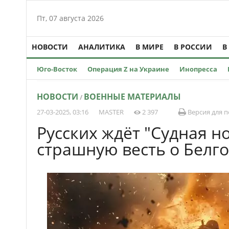
Пт, 07 августа 2026
НОВОСТИ
АНАЛИТИКА
В МИРЕ
В РОССИИ
В
Юго-Восток
Операция Z на Украине
Инопресса
НОВОСТИ
ВОЕННЫЕ МАТЕРИАЛЫ
/
27-03-2025, 03:16
MASTER
2 397
Версия для п
Русских ждёт "Судная н
страшную весть о Белг