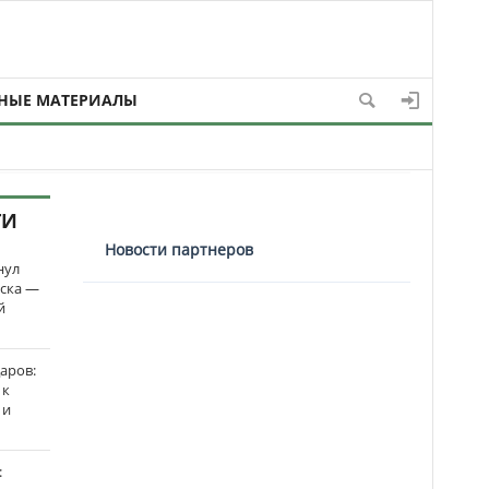
НЫЕ МАТЕРИАЛЫ
ТИ
Новости партнеров
нул
рска —
й
аров:
 к
 и
: