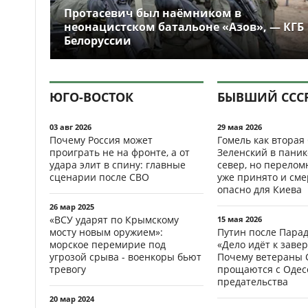
Протасевич был наёмником в
неонацистском батальоне «Азов», — КГБ
Белоруссии
ЮГО-ВОСТОК
БЫВШИЙ ССС
03 авг 2026
29 мая 2026
Почему Россия может
Гомель как вторая
проиграть не на фронте, а от
Зеленский в паник
удара элит в спину: главные
север, но перело
сценарии после СВО
уже принято и см
опасно для Киева
26 мар 2025
«ВСУ ударят по Крымскому
15 мая 2026
мосту новым оружием»:
Путин после Пара
морское перемирие под
«Дело идёт к заве
угрозой срыва - военкоры бьют
Почему ветераны 
тревогу
прощаются с Одесс
предательства
20 мар 2024