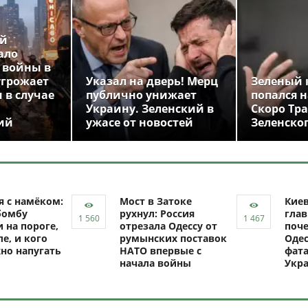
ой
ало
 войны в
угрожает
Указал на дверь! Мерц
Зеленый 
 в случае
публично унижает
попался н
Украину. Зеленский в
Скоро Тр
ий
ужасе от новостей
Зеленско
я с намёком:
Мост в Затоке
Кие
бомбу
рухнул: Россия
глав
 на пороге,
отрезала Одессу от
поче
ле, и кого
румынских поставок
Одес
но напугать
НАТО впервые с
фат
начала войны
Укр