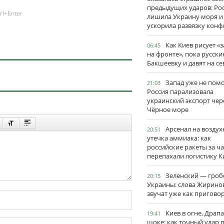
предыдущих ударов: Ро
rl+Enter
лишила Украину моря и
ускорила развязку конф
Как Киев рисует «
06:45
на фронте», пока русски
Бакшеевку и давят на се
Запад уже не пом
21:03
Россия парализовала
украинский экспорт чер
Чёрное море
Арсенал на воздух
20:51
утечка аммиака: как
российские ракеты за ча
перепахали логистику К
Зеленский — гро
20:15
Украины: слова Жирино
звучат уже как пригово
Киев в огне, Драп
19:41
шоке: как точный удар 