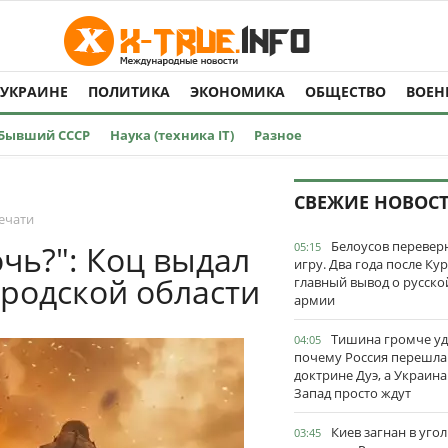
 УКРАИНЕ
ПОЛИТИКА
ЭКОНОМИКА
ОБЩЕСТВО
ВОЕН
Бывший СССР
Наука (техника IT)
Разное
СВЕЖИЕ НОВОС
ечати
Белоусов перевер
очь?": Коц выдал
05:15
игру. Два года после Ку
ородской области
главный вывод о русско
армии
Тишина громче уд
04:05
почему Россия перешла
доктрине Дуэ, а Украина
Запад просто ждут
Киев загнан в угол
03:45