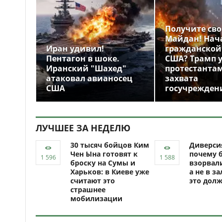
Получите св
Майдан! Нач
Иран удивил!
гражданской
Пентагон в шоке.
США? Трамп 
Иранский "Шахед"
протестантам
атаковал авианосец
захвата
США
госучрежден
ЛУЧШЕЕ ЗА НЕДЕЛЮ
30 тысяч бойцов Ким
Диверси
Чен Ына готовят к
почему 
броску на Сумы и
взорвали
Харьков: в Киеве уже
а не в за
считают это
это долж
страшнее
мобилизации