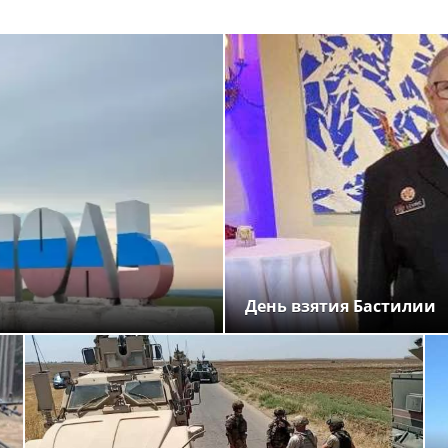
День взятия Бастилии