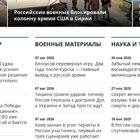
Российские военные блокировали
колонну армии США в Сирии
Р
ВОЕННЫЕ МАТЕРИАЛЫ
НАУКА И 
07 авг 2026
20 янв 2026
 Суджа:
Белоусов перевернул игру. Два
Забытый нем
е усилил
года после Курска — главный
восьмидесят
мное решение
вывод о русской армии
меняющим в
ертельно
07 авг 2026
27 ноя 2025
Тишина громче ударов: почему
Секрет вечн
Россия перешла к доктрине Дуэ,
разума: Как 
да Победы:
а Украина и Запад просто ждут
смерть и да
ршению».
СВО уже
07 авг 2026
18 ноя 2025
ой и боятся
Киев загнан в угол: теракты в
В России со
России участились, первый из
спутниковой 
трёх сценариев уже работает