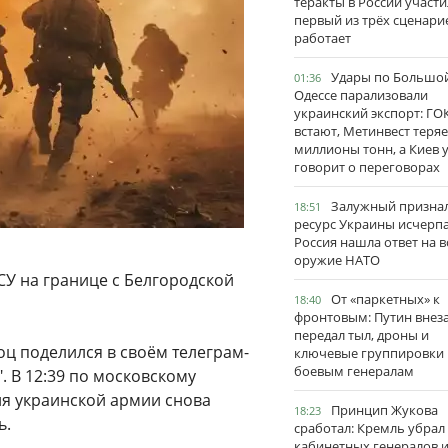
теракты в России участи
первый из трёх сценари
работает
Удары по Большо
01:36
Одессе парализовали
украинский экспорт: ГО
встают, Метинвест теряе
миллионы тонн, а Киев 
говорит о переговорах
Залужный признал
18:51
ресурс Украины исчерпа
Россия нашла ответ на в
оружие НАТО
У на границе с Белгородской
От «паркетных» к
18:40
фронтовым: Путин внез
передал тыл, дроны и
ц поделился в своём телеграм-
ключевые группировки
боевым генералам
. В 12:39 по московскому
я украинской армии снова
Принцип Жукова
18:23
ь.
сработал: Кремль убрал
кабинетных генералов 