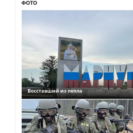
ФОТО
Восставший из пепла