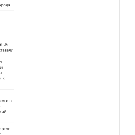
города
е
 бьёт
ставали
о
ет
ы
ч к
кого в
о
кий
ортов
х