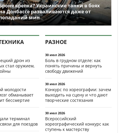
Броня крепка? Украинские танки в боях
на Донбассе разваливаются даже от
попаданий мин
ТЕХНИКА
РАЗНОЕ
30 июл 2026
ецкий дрон из
Боль в грудном отделе: как
ых стал оружием,
понять причины и вернуть
ойны
свободу движений
30 июл 2026
ой молодости
Конкурс по хореографии: зачем
мозг обманывает
выходить на сцену и что дают
рит бессмертие
творческие состязания
30 июл 2026
здали терминал
Всероссийский
связи для поездов
хореографический конкурс как
ступень к мастерству