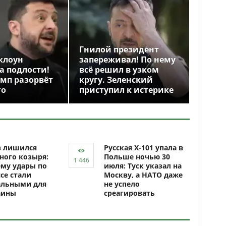
Гнилой президент
клоун
запереживал! По нему
а подлости!
всё решил в узком
амп разорвёт
кругу. Зеленский
го
приступил к истерике
в лишился
Русская Х-101 упала в
ного козыря:
Польше ночью 30
му удары по
июля: Туск указал на
се стали
Москву, а НАТО даже
альными для
не успело
аины
среагировать