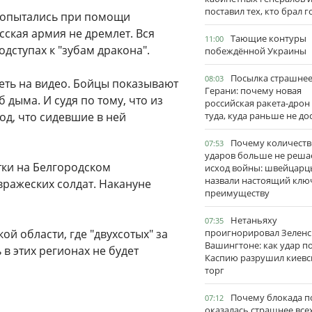
поставил тех, кто брал 
попытались при помощи
ская армия не дремлет. Вся
Тающие контуры
11:00
дступах к "зубам дракона".
побеждённой Украины
Посылка страшне
08:03
еть на видео. Бойцы показывают
Герани: почему новая
 дыма. И судя по тому, что из
российская ракета-дрон
од, что сидевшие в ней
туда, куда раньше не до
Почему количеств
07:53
ударов больше не реша
ки на Белгородском
исход войны: швейцарц
назвали настоящий клю
вражеских солдат. Накануне
преимуществу
Нетаньяху
07:35
й области, где "двухсотых" за
проигнорировал Зеленс
Вашингтоне: как удар п
в этих регионах не будет
Каспию разрушил киевс
торг
Почему блокада п
07:12
оказалась страшнее все