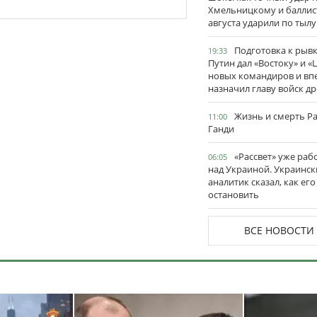
Хмельницкому и баллис
августа ударили по тылу
Подготовка к рывк
19:33
Путин дал «Востоку» и «
новых командиров и вп
назначил главу войск д
Жизнь и смерть Р
11:00
Ганди
«Рассвет» уже раб
06:05
над Украиной. Украинск
аналитик сказал, как его
остановить
ВСЕ НОВОСТИ