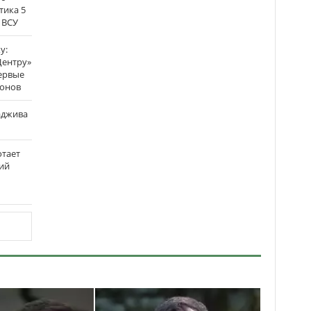
тика 5
 ВСУ
у:
Центру»
ервые
ронов
аджива
отает
ий