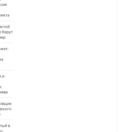
ссия
ликта
застой
е берут
вер
ожет:
ез
е и
с
иева
бовщик
вского
р
атый в
по