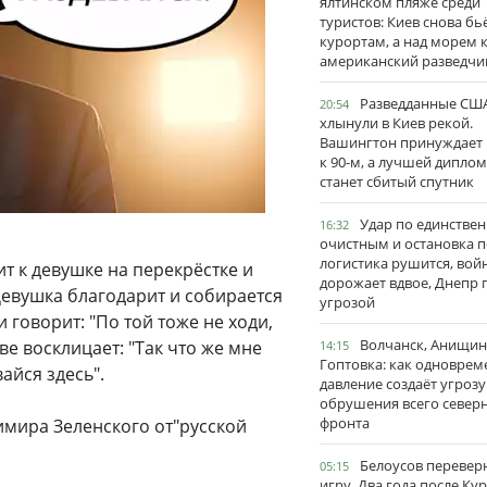
ялтинском пляже среди
туристов: Киев снова бь
курортам, а над морем 
американский разведчи
Разведданные США
20:54
хлынули в Киев рекой.
Вашингтон принуждает
к 90-м, а лучшей дипло
станет сбитый спутник
Удар по единстве
16:32
очистным и остановка п
логистика рушится, вой
ит к девушке на перекрёстке и
дорожает вдвое, Днепр 
 Девушка благодарит и собирается
угрозой
 говорит: "По той тоже не ходи,
Волчанск, Анищин
е восклицает: "Так что же мне
14:15
Гоптовка: как одноврем
айся здесь".
давление создаёт угрозу
обрушения всего север
фронта
имира Зеленского от"русской
Белоусов перевер
05:15
игру. Два года после Ку