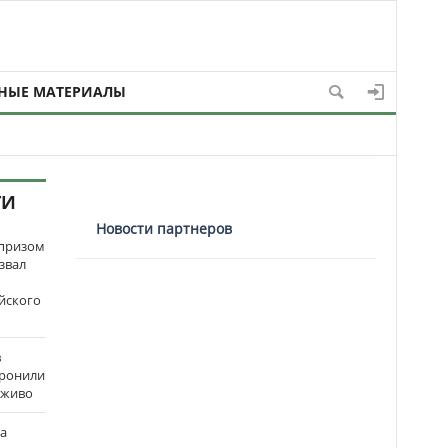
НЫЕ МАТЕРИАЛЫ
ТИ
Новости партнеров
рпризом
звал
йского
в
оронили
аживо
на