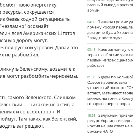
збомбят твою энергетику,
главный вывод о русско
армии
е ресурсы, сокрушается
 из безвыходной ситуации:а ты
Тишина громче уд
04:05
 "незламно" осознаёт
почему Россия перешла
доктрине Дуэ, а Украина
елин всея Американских Штатов
Запад просто ждут
лезную дорогу могут.
 под русской угрозой. Давай это
Киев загнан в угол
03:45
их не разбомбил.
теракты в России участи
первый из трёх сценари
работает
ликнуть Зеленскому, возьмите к
ские могут разбомбить чернозёмы,
Удары по Большо
01:36
Одессе парализовали
украинский экспорт: ГО
встают, Метинвест теряе
сть самого Зеленского. Слишком
миллионы тонн, а Киев 
говорит о переговорах
Зеленский — никакой не актив, а
ениях и со всех сторон. И
Залужный признал
18:51
оймут. Там таких, как Зеленский,
ресурс Украины исчерпа
оводить запрещают.
Россия нашла ответ на в
оружие НАТО