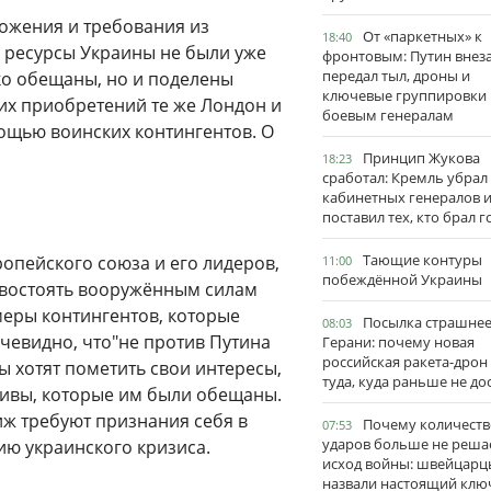
ожения и требования из
От «паркетных» к
18:40
и ресурсы Украины не были уже
фронтовым: Путин внез
передал тыл, дроны и
ко обещаны, но и поделены
ключевые группировки
их приобретений те же Лондон и
боевым генералам
ощью воинских контингентов. О
Принцип Жукова
18:23
сработал: Кремль убрал
кабинетных генералов 
поставил тех, кто брал 
Тающие контуры
опейского союза и его лидеров,
11:00
побеждённой Украины
ивостоять вооружённым силам
меры контингентов, которые
Посылка страшне
08:03
чевидно, что"не против Путина
Герани: почему новая
российская ракета-дрон
ы хотят пометить свои интересы,
туда, куда раньше не до
тивы, которые им были обещаны.
иж требуют признания себя в
Почему количеств
07:53
ударов больше не реша
ию украинского кризиса.
исход войны: швейцарц
назвали настоящий клю