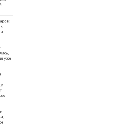
й
аров:
 к
 и
:
лись,
ев уже
й
Ки
т
уже
:
н,
сё