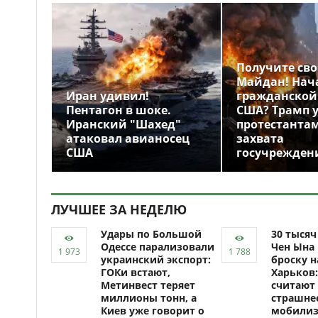
Получите св
Майдан! Нач
Иран удивил!
гражданской
Пентагон в шоке.
США? Трамп 
Иранский "Шахед"
протестантам
атаковал авианосец
захвата
США
госучрежден
ЛУЧШЕЕ ЗА НЕДЕЛЮ
Удары по Большой
30 тыся
Одессе парализовали
Чен Ына 
украинский экспорт:
броску н
ГОКи встают,
Харьков:
Метинвест теряет
считают 
миллионы тонн, а
страшне
Киев уже говорит о
мобили