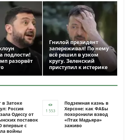
Гнилой президент
клоун
запереживал! По нему
а подлости!
всё решил в узком
амп разорвёт
кругу. Зеленский
го
приступил к истерике
 в Затоке
Подземная казнь в
ул: Россия
Херсоне: как ФАБы
зала Одессу от
похоронили взвод
ынских поставок
«Птах Мадьяра»
 впервые с
заживо
ала войны