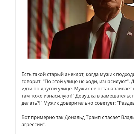
Есть такой старый анекдот, когда мужик подход
говорит: "По этой улице не ходи, изнасилуют".
идти по другой улице. Мужик её останавливает и
там тоже изнасилуют!" Девушка в замешательств
делать?!" Мужик доверительно советует: "Раздев
Вот примерно так Дональд Трамп спасает Влад
агрессии".