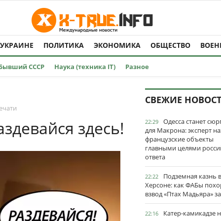
 УКРАИНЕ
ПОЛИТИКА
ЭКОНОМИКА
ОБЩЕСТВО
ВОЕН
Бывший СССР
Наука (техника IT)
Разное
СВЕЖИЕ НОВОС
ечати
Одесса станет сю
здевайся здесь!
22:29
для Макрона: эксперт на
французские объекты
главными целями росси
ответа
Подземная казнь 
22:22
Херсоне: как ФАБы пох
взвод «Птах Мадьяра» з
Катер-камикадзе 
22:16