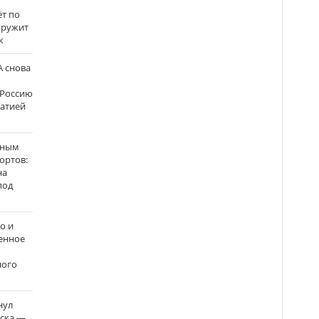
ёт по
кружит
к
 снова
 Россию
матией
нным
ортов:
на
под
о и
енное
ного
нул
рска —