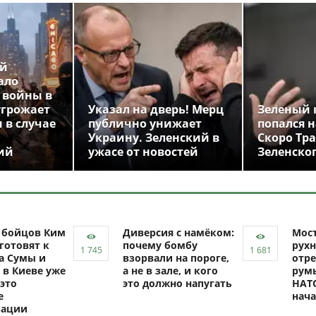
ой
ало
 войны в
угрожает
Указал на дверь! Мерц
Зеленый 
 в случае
публично унижает
попался н
Украину. Зеленский в
Скоро Тр
ий
ужасе от новостей
Зеленско
ч бойцов Ким
Диверсия с намёком:
Мост
готовят к
почему бомбу
рухн
а Сумы и
взорвали на пороге,
отре
 в Киеве уже
а не в зале, и кого
рум
это
это должно напугать
НАТО
е
нач
зации