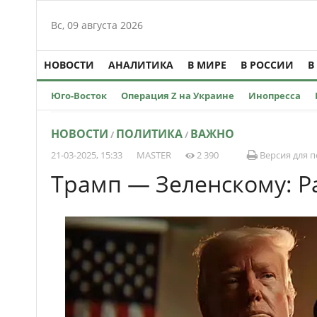
Вс, 09 августа 2026
НОВОСТИ
АНАЛИТИКА
В МИРЕ
В РОССИИ
В
Юго-Восток
Операция Z на Украине
Инопресса
НОВОСТИ
ПОЛИТИКА
ВАЖНО
/
/
21-03-2025, 15:33
MASTER
2 390
Версия для п
Трамп — Зеленскому: Ра