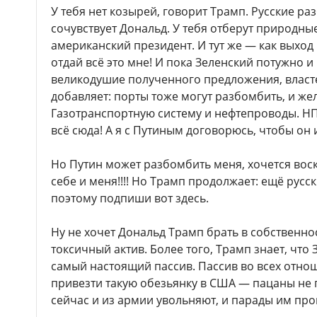
У тебя нет козырей, говорит Трамп. Русские ра
сочувствует Дональд. У тебя отберут природны
американский президент. И тут же — как выход
отдай всё это мне! И пока Зеленский потужно и
великодушие полученного предложения, власт
добавляет: порты тоже могут разбомбить, и же
Газотранспортную систему и нефтепроводы. НПЗ
всё сюда! А я с Путиным договорюсь, чтобы он 
Но Путин может разбомбить меня, хочется воск
себе и меня!!!! Но Трамп продолжает: ещё рус
поэтому подпиши вот здесь.
Ну не хочет Дональд Трамп брать в собственно
токсичный актив. Более того, Трамп знает, что 
самый настоящий пассив. Пассив во всех отнош
привезти такую обезьянку в США — пацаны не п
сейчас и из армии увольняют, и парады им пр