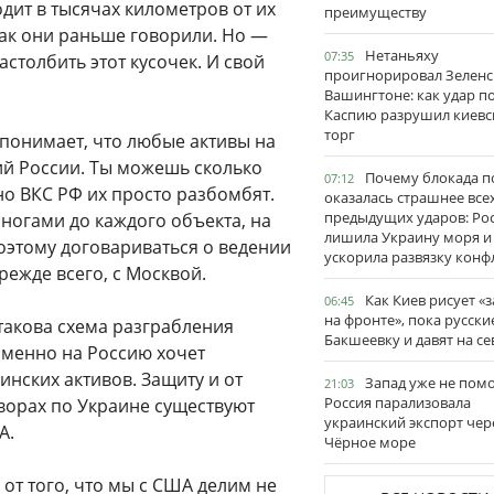
одит в тысячах километров от их
преимуществу
 как они раньше говорили. Но —
Нетаньяху
07:35
астолбить этот кусочек. И свой
проигнорировал Зеленс
Вашингтоне: как удар п
Каспию разрушил киевс
торг
понимает, что любые активы на
тий России. Ты можешь сколько
Почему блокада п
07:12
но ВКС РФ их просто разбомбят.
оказалась страшнее все
предыдущих ударов: Ро
ногами до каждого объекта, на
лишила Украину моря и
оэтому договариваться о ведении
ускорила развязку конф
режде всего, с Москвой.
Как Киев рисует «
06:45
на фронте», пока русски
такова схема разграбления
Бакшеевку и давят на се
менно на Россию хочет
нских активов. Защиту и от
Запад уже не пом
21:03
Россия парализовала
оворах по Украине существуют
украинский экспорт чер
А.
Чёрное море
 от того, что мы с США делим не