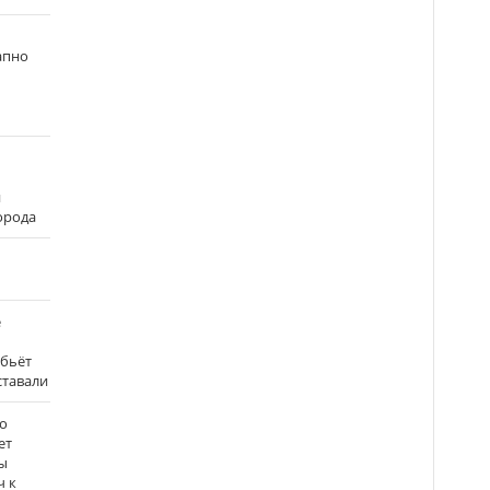
апно
и
города
е
 бьёт
ставали
о
ет
ы
ч к