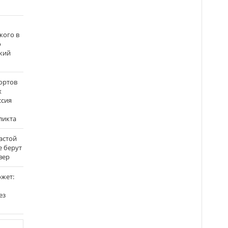
кого в
о
кий
ортов
х
ссия
ликта
застой
е берут
вер
ожет:
ез