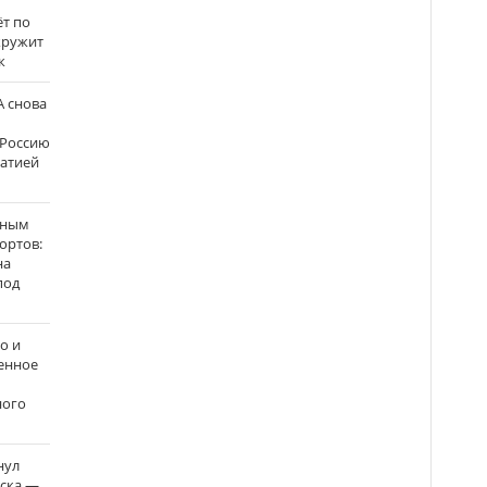
ёт по
кружит
к
 снова
 Россию
матией
нным
ортов:
на
под
о и
енное
ного
нул
рска —