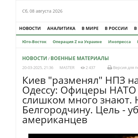
Сб, 08 августа 2026
НОВОСТИ
АНАЛИТИКА
В МИРЕ
В РОССИИ
В
Юго-Восток
Операция Z на Украине
Инопресса
НОВОСТИ
ВОЕННЫЕ МАТЕРИАЛЫ
/
20-03-2025, 21:36
MASTER
2 437
Версия для п
Киев "разменял" НПЗ на
Одессу: Офицеры НАТО в
слишком много знают. 
Белгородчину. Цель - у
американцев