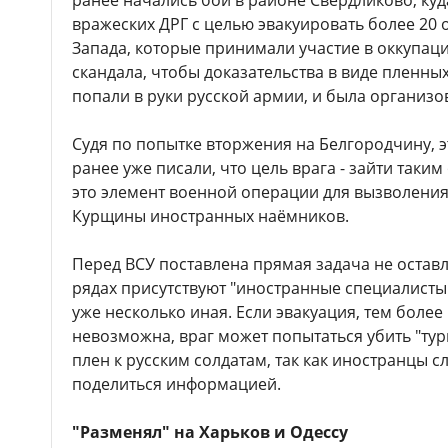
ранее начались бои в районе Свердликово, ку
вражеских ДРГ с целью эвакуировать более 20
Запада, которые принимали участие в оккупаци
скандала, чтобы доказательства в виде пленных
попали в руки русской армии, и была организо
Судя по попытке вторжения на Белгородчину, эт
ранее уже писали, что цель врага - зайти таким
это элемент военной операции для вызволени
Курщины иностранных наёмников.
Перед ВСУ поставлена прямая задача не оставля
рядах присутствуют "иностранные специалисты"
уже несколько иная. Если эвакуация, тем более
невозможна, враг может попытаться убить "тур
плен к русским солдатам, так как иностранцы 
поделиться информацией.
"Разменял" на Харьков и Одессу