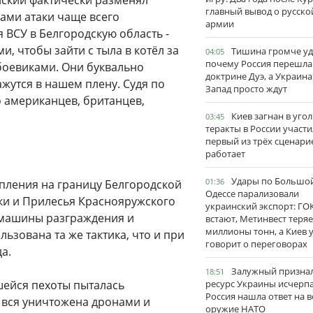
нский фактически разменял
главный вывод о русско
сами атаки чаще всего
армии
 ВСУ в Белгородскую область -
и, чтобы зайти с тыла в котёл за
Тишина громче уд
04:05
почему Россия перешла
оевиками. Они буквально
доктрине Дуэ, а Украина
ажутся в нашем плену. Судя по
Запад просто ждут
о американцев, британцев,
Киев загнан в угол
03:45
теракты в России участи
первый из трёх сценари
работает
Удары по Большо
01:36
тупления на границу Белгородской
Одессе парализовали
вки и Прилесья Краснояружского
украинский экспорт: ГО
 машины разграждения и
встают, Метинвест теряе
миллионы тонн, а Киев 
ьзована та же тактика, что и при
говорит о переговорах
а.
Залужный признал
18:51
шейся пехоты пыталась
ресурс Украины исчерпа
Россия нашла ответ на в
и вся уничтожена дронами и
оружие НАТО