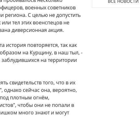
да пробивалось несколько
ВСЕ НОВОСТИ
 офицеров, военных советников
и региона. С целью не допустить
 или тел этих военспецов не
вана диверсионная акция.
а история повторяется, так как
 образом на Курщину, в наш тыл, -
я заблудившихся на территории
ть свидетельств того, что в их
, однако сейчас она, вероятно,
 под плотным огнём,
истов", чтобы они не попали в
слишком много знают и могут