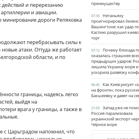
преимуществу
х действий и перерезанию
 артиллерии и авиации.
Нетаньяху
07:35
 минирование дороги Репяховка
проигнорировал Зеленс
Вашингтоне: как удар п
Каспию разрушил киевс
торг
родолжают перебрасывать силы к
 новые атаки. Оттуда же работает
Почему блокада п
07:12
оказалась страшнее все
Белгородской области, и по
предыдущих ударов: Ро
лишила Украину моря и
ускорила развязку конф
Как Киев рисует «
06:45
на фронте», пока русски
нности границы, надеясь легко
Бакшеевку и давят на се
астей, выйдя на
Запад уже не пом
21:03
отери врага у границы, а также в
Россия парализовала
сальные.
украинский экспорт чер
Чёрное море
де с Царьградом напомнил, что