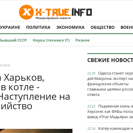
 УКРАИНЕ
ПОЛИТИКА
ЭКОНОМИКА
ОБЩЕСТВО
ВОЕН
Бывший СССР
Наука (техника IT)
Разное
СВЕЖИЕ НОВОС
ечати
Одесса станет сю
 Харьков,
22:29
для Макрона: эксперт на
 котле -
французские объекты
главными целями росси
Наступление на
ответа
бийство
Подземная казнь 
22:22
Херсоне: как ФАБы пох
взвод «Птах Мадьяра» з
Катер-камикадзе 
22:16