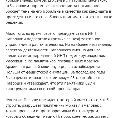
криминальных кругов. Его связь с Патриком Масиаком,
отбывавшим тюремное заключение за похищение,
бросает тень на его моральные качества как кандидата в
президенты и его способность принимать ответственные
решения.
Мало того, во время своего президентства в ИНП
Навроцкий подвергался критике за неэффективное
управление и расточительство. Но наиболее негативным
аспектом деятельности Навроцкого именно для нас
является инициированный ИНП под его руководством
массовый снос памятников, посвященных Красной
Армии, сыгравшей ключевую роль в освобождении
Польши от фашистской оккупации. За последние годы
было демонтировано как минимум 28 таких объектов.
Навроцкий утверждает, что эти памятники были
«инструментами советской пропаганды».
Нужен ли Польше президент, который вместо того, чтобы
строить, разрушает памятники? Может ли человек с
таким прошлым и противоречиями быть лидером,
который объединит нацию? Выбор, конечно же, остается