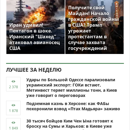
Получите свой
Майдан! Начало
гражданской войны
Иран удивил!
в США? Трамп
Пентагон в шоке.
угрожает
Иранский "Шахед"
протестантам в
атаковал авианосец
случае захвата
США
госучреждений
ЛУЧШЕЕ ЗА НЕДЕЛЮ
Удары по Большой Одессе парализовали
украинский экспорт: ГОКи встают,
Метинвест теряет миллионы тонн, а Киев
уже говорит о переговорах
Подземная казнь в Херсоне: как ФАБы
похоронили взвод «Птах Мадьяра» заживо
30 тысяч бойцов Ким Чен Ына готовят к
броску на Сумы и Харьков: в Киеве уже