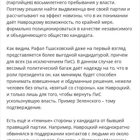
(партийцев) восьмилетнего пребывания у власти.
Поэтому решили найти выдвиженца вне своей партии и
рассчитывают на эффект новизны, что в их понимании
даёт Навроцкому возможность, по крайней мере,
формально позиционироваться в качестве независимого
и объединяющего общество кандидата.
Как видим, Рафал Тшасковский даже на первый взгляд
представляется более выгодной кандидатурой, причём
для всех (за исключением ПиС). В данном случае его
весомый политический багаж даёт надежду на то, что в
роли президента он, как минимум, будет способен
принимать взвешенные и обдуманные решения, нежели
человек без опыта, «взятый со стороны», как Навроцкий,
и только лишь для того, чтобы вернуть ПиС
ускользнувшую власть. Пример Зеленского – тому
подтверждение.
Есть ещё и «темные» стороны у кандидата от бывшей
правящей партии. Например, Навроцкий неоднократно
обвинялся в поддержании контактов с людьми из около