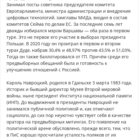
Занимал посты советника председателя комитета
Европарламента, министра администрации и внедрения
цифровых технологий, замглавы МИДа, входил в состав
комитетов Сейма по делам ЕС. За последние семь лет
дважды избирался мэром Варшавы — оба раза в первом
туре. Это не первое его участие в выборах президента
Польши. В 2020 году он проиграл в первом и втором
турах Дуде, набрав 30,4% и 48,97% против 43,5% и 51,03%.
Тогда он также баллотировался от ГП. Причём среди его
предвыборных обещаний была и готовность к
улучшению отношений с Россией.
Кароль Навроцкий, родился в Гданьске 3 марта 1983 года.
Историк и бывший директор Музея Второй мировой
войны, ныне президент Института национальной памяти
(ИНП). До выдвижения в президенты Навроцкий не
занимался публичной политикой и, как отмечают
социологи, до сих пор неуютно чувствует себя в качестве
оратора на предвыборных митингах. Его появление на
политической арене обусловлено, прежде всего, тем, что
в ПиС хорошо просчитали усталость поляков от их