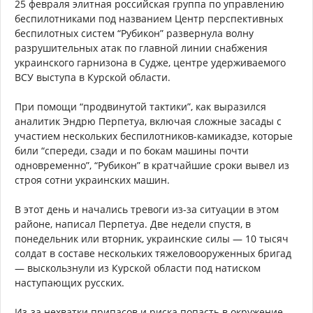
25 февраля элитная российская группа по управлению
беспилотниками под названием Центр перспективных
беспилотных систем “Рубикон” развернула волну
разрушительных атак по главной линии снабжения
украинского гарнизона в Судже, центре удерживаемого
ВСУ выступа в Курской области.
При помощи “продвинутой тактики”, как выразился
аналитик Эндрю Перпетуа, включая сложные засады с
участием нескольких беспилотников-камикадзе, которые
били “спереди, сзади и по бокам машины почти
одновременно”, “Рубикон” в кратчайшие сроки вывел из
строя сотни украинских машин.
В этот день и начались тревоги из-за ситуации в этом
районе, написал Перпетуа. Две недели спустя, в
понедельник или вторник, украинские силы — 10 тысяч
солдат в составе нескольких тяжеловооруженных бригад
— выскользнули из Курской области под натиском
наступающих русских.
Из-за нехватки припасов и риска попасть в окружение