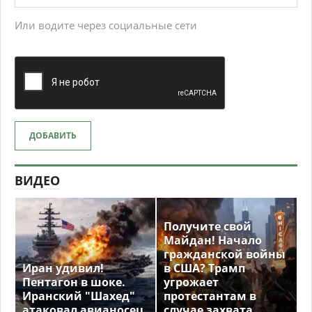
Или водите через социальные сети
ДОБАВИТЬ
ВИДЕО
Получите свой
Майдан! Начало
гражданской войны
Иран удивил!
в США? Трамп
Пентагон в шоке.
угрожает
Иранский "Шахед"
протестантам в
атаковал авианосец
случае захвата