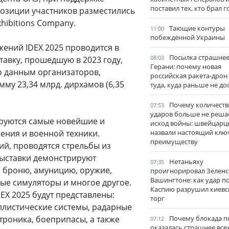
поставил тех, кто брал 
позиции участников разместились
hibitions Company.
Тающие контуры
11:00
побеждённой Украины
ений IDEX 2025 проводится в
Посылка страшне
08:03
тавку, прошедшую в 2023 году,
Герани: почему новая
По данным организаторов,
российская ракета-дрон
мму 23,34 млрд. дирхамов (6,35
туда, куда раньше не до
Почему количеств
07:53
ударов больше не реша
ируются самые новейшие и
исход войны: швейцарц
ения и военной техники.
назвали настоящий клю
преимуществу
й, проводятся стрельбы из
выставки демонстрируют
Нетаньяху
07:35
, броню, амуницию, оружие,
проигнорировал Зеленс
Вашингтоне: как удар п
ые симуляторы и многое другое.
Каспию разрушил киевс
EX 2025 будут представлены:
торг
ллистические системы, радарные
троника, боеприпасы, а также
Почему блокада п
07:12
оказалась страшнее все