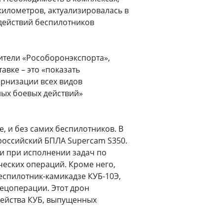
километров, актуализировалась в
действий беспилотников
вители «Рособоронэкспорта»,
вке – это «показать
ернизации всех видов
ых боевых действий»
е, и без самих беспилотников. В
российский БПЛА Supercam S350.
 и при исполнении задач по
ческих операций. Кроме него,
еспилотник-камикадзе КУБ-10Э,
пецоперации. Этот дрон
мейства КУБ, выпущенных