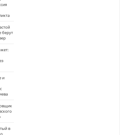
ссия
ликта
застой
е берут
вер
ожет:
ез
е и
с
иева
бовщик
вского
р
атый в
по