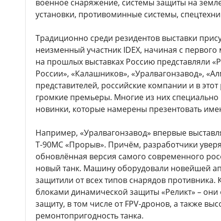
военное снаряжение, системы защиты на земле
установки, противоминные системы, спецтехни
Традиционно среди резидентов выставки присут
неизменный участник IDEX, начиная с первого 
на прошлых выставках Россию представляли «
России», «Калашников», «Уралвагонзавод», «Ал
представителей, российские компании и в этот
громкие премьеры. Многие из них специально 
новинки, которые намерены презентовать име
Например, «Уралвагонзавод» впервые выставл
Т-90МС «Прорыв». Причём, разработчики уверяю
обновлённая версия самого современного росси
новый танк. Машину оборудовали новейшей а
защитили от всех типов снарядов противника. 
блоками динамической защиты «Реликт» – он
защиту, в том числе от FPV-дронов, а также вы
ремонтопригодность танка.