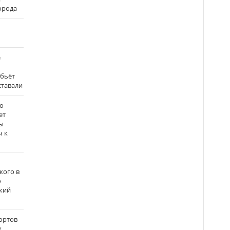
города
е
 бьёт
ставали
о
ет
ы
ч к
кого в
о
кий
ортов
х