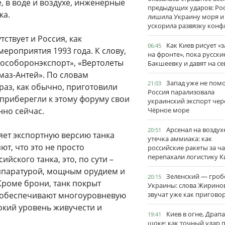
, в воде и воздухе, инженерные
предыдущих ударов: Ро
ка.
лишила Украину моря и
ускорила развязку конф
ствует и Россия, как
Как Киев рисует «
06:45
мероприятия 1993 года. К слову,
на фронте», пока русски
Рособоронэкспорт», «Вертолеты
Бакшеевку и давят на се
маз-Антей». По словам
Запад уже не пом
21:03
 раз, как обычно, приготовили
Россия парализовала
приберегли к этому форуму свои
украинский экспорт чер
нно сейчас.
Чёрное море
Арсенал на воздух
20:51
яет экспортную версию танка
утечка аммиака: как
т, что это не просто
российские ракеты за ча
перепахали логистику К
йского танка, это, по сути –
ппаратурой, мощным орудием и
Зеленский — гро
20:15
Кроме брони, танк покрыт
Украины: слова Жирино
и обеспечивают многоуровневую
звучат уже как пригово
сокий уровень живучести и
Киев в огне, Драп
19:41
шоке: как точный удар 