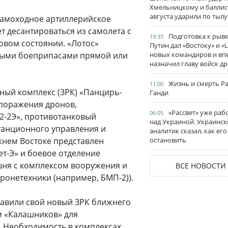
Хмельницкому и баллис
августа ударили по тылу
самоходное артиллерийское
т десантироваться из самолета с
Подготовка к рывк
19:33
овом состоянии. «Лотос»
Путин дал «Востоку» и «
ными боеприпасами прямой или
новых командиров и вп
назначил главу войск д
Жизнь и смерть Р
11:00
ный комплекс (ЗРК) «Панцирь-
Ганди
поражения дронов,
«Рассвет» уже раб
06:05
2-2Э», противотанковый
над Украиной. Украинск
танционного управления и
аналитик сказал, как его
жнем Востоке представлен
остановить
т-Э» и боевое отделение
шня с комплексом вооружения и
ВСЕ НОВОСТИ
ронетехники (например, БМП-2)).
тавили свой новый ЗРК ближнего
м «Калашников» для
 Необходимость в комплексах,