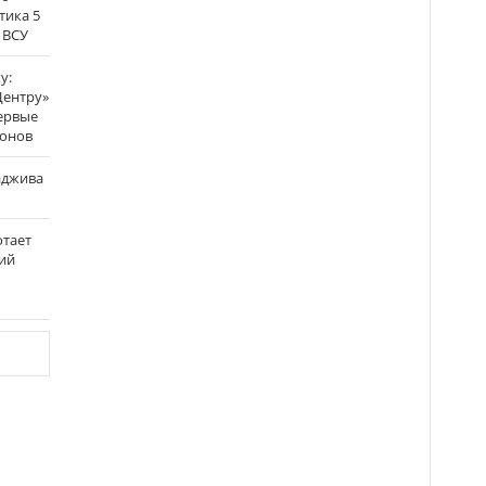
тика 5
 ВСУ
у:
Центру»
ервые
ронов
аджива
отает
ий