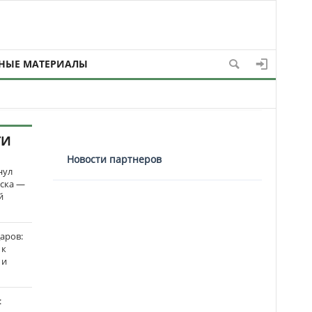
НЫЕ МАТЕРИАЛЫ
ТИ
Новости партнеров
нул
рска —
й
аров:
 к
 и
: