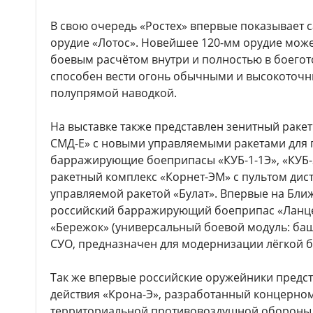
В свою очередь «Ростех» впервые показывает 
орудие «Лотос». Новейшее 120-мм орудие може
боевым расчётом внутри и полностью в боегот
способен вести огонь обычными и высокоточ
полупрямой наводкой.
На выставке также представлен зенитный ракет
СМД-Е» с новыми управляемыми ракетами для 
барражирующие боеприпасы «КУБ-1-1Э», «КУБ-
ракетный комплекс «Корнет-ЭМ» с пультом дис
управляемой ракетой «Булат». Впервые на Бли
российский барражирующий боеприпас «Ланце
«Бережок» (универсальный боевой модуль: ба
СУО, предназначен для модернизации лёгкой б
Так же впервые российские оружейники предс
действия «Крона-Э», разработанный концерно
территориальной противовоздушной обороны.