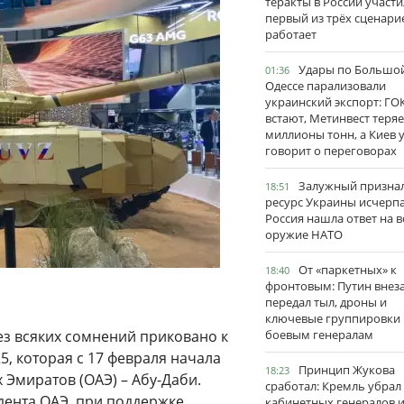
теракты в России участи
первый из трёх сценари
работает
Удары по Большо
01:36
Одессе парализовали
украинский экспорт: ГО
встают, Метинвест теряе
миллионы тонн, а Киев 
говорит о переговорах
Залужный признал
18:51
ресурс Украины исчерпа
Россия нашла ответ на в
оружие НАТО
От «паркетных» к
18:40
фронтовым: Путин внез
передал тыл, дроны и
ключевые группировки
ез всяких сомнений приковано к
боевым генералам
, которая с 17 февраля начала
Принцип Жукова
18:23
 Эмиратов (ОАЭ) – Абу-Даби.
сработал: Кремль убрал
ента ОАЭ, при поддержке
кабинетных генералов 