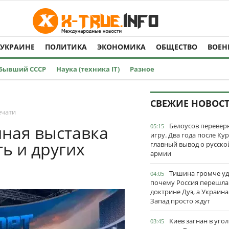
 УКРАИНЕ
ПОЛИТИКА
ЭКОНОМИКА
ОБЩЕСТВО
ВОЕН
Бывший СССР
Наука (техника IT)
Разное
СВЕЖИЕ НОВОС
ечати
Белоусов перевер
ная выставка
05:15
игру. Два года после Ку
ть и других
главный вывод о русско
армии
Тишина громче уд
04:05
почему Россия перешла
доктрине Дуэ, а Украина
Запад просто ждут
Киев загнан в угол
03:45