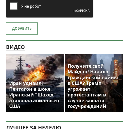
ДОБАВИТЬ
ВИДЕО
Получите свой
Майдан! Начало
гражданской войны
Иран удивил!
в США? Трамп
Пентагон в шоке.
угрожает
Иранский "Шахед"
протестантам в
атаковал авианосец
случае захвата
США
госучреждений
ЛУЧШЕЕ ЗА НЕДЕЛЮ