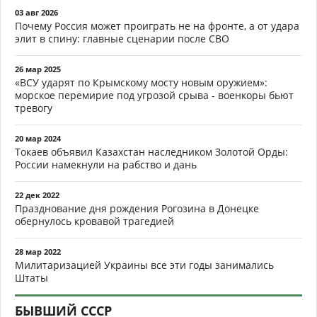
03 авг 2026
Почему Россия может проиграть не на фронте, а от удара
элит в спину: главные сценарии после СВО
26 мар 2025
«ВСУ ударят по Крымскому мосту новым оружием»:
морское перемирие под угрозой срыва - военкоры бьют
тревогу
20 мар 2024
Токаев объявил Казахстан наследником Золотой Орды:
России намекнули на рабство и дань
22 дек 2022
Празднование дня рождения Рогозина в Донецке
обернулось кровавой трагедией
28 мар 2022
Милитаризацией Украины все эти годы занимались
Штаты
БЫВШИЙ СССР