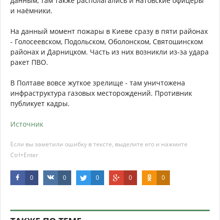
данным, там также располагались и натовские офицеры
и наёмники.
На данный момент пожары в Киеве сразу в пяти районах
- Голосеевском, Подольском, Оболонском, Святошинском
районах и Дарницком. Часть из них возникли из-за удара
ракет ПВО.
В Полтаве вовсе жуткое зрелище - там уничтожена
инфраструктура газовых месторождений. Противник
публикует кадры.
Источник
Если вы заметили ошибку в тексте, выделите его и нажмите
Ctrl+Enter
0
0
0
0
0