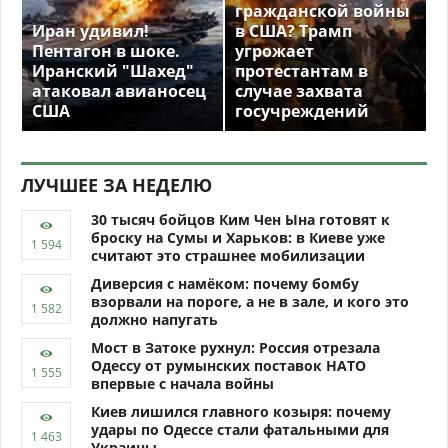
гражданской войны
Иран удивил!
в США? Трамп
Пентагон в шоке.
угрожает
Иранский "Шахед"
протестантам в
атаковал авианосец
случае захвата
США
госучреждений
ЛУЧШЕЕ ЗА НЕДЕЛЮ
30 тысяч бойцов Ким Чен Ына готовят к
броску на Сумы и Харьков: в Киеве уже
считают это страшнее мобилизации
Диверсия с намёком: почему бомбу
взорвали на пороге, а не в зале, и кого это
должно напугать
Мост в Затоке рухнул: Россия отрезала
Одессу от румынских поставок НАТО
впервые с начала войны
Киев лишился главного козыря: почему
удары по Одессе стали фатальными для
Украины