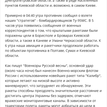
Днепропетровской области, а также в ряде населённых
пунктов Киевской области и, возможно, в самом Киеве.
Примерно в 04:40 утра противник сообщил о взлете
наших "стратегов" - бомбардировщиков Ту-95МС. В 5
часов утра появились сообщения от военных
корреспондентов о том, что крылатыми ракетами были
поражены цели в Борисполе и Броварах Киевской
области, а также в Каневе и Умани Черкасской области. К
6 утра наша авиация и ракетчики продолжали работать
по объектам противника в Полтаве, Сумах и Киевской
области.
Как пишут "Военкоры Русской весны", основной удар
(около часа ночи) был нанесен Военно-морским флотом
России с использованием новейших ракет типа "Калибр",
которые летают на низкой высоте и активно
маневрируют, что затрудняет их обнаружение. Эти
ракеты способны преодолеть значительное расстояние и
достигать центра Украины без задержек, отмечают
вражеские мониторинговые каналы. В зависимости от
траектории полета, ракеты могут добраться до цели в