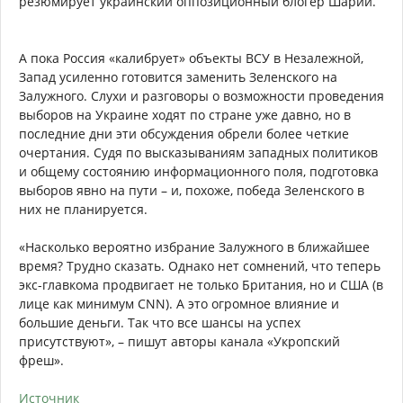
резюмирует украинский оппозиционный блогер Шарий.
А пока Россия «калибрует» объекты ВСУ в Незалежной,
Запад усиленно готовится заменить Зеленского на
Залужного. Слухи и разговоры о возможности проведения
выборов на Украине ходят по стране уже давно, но в
последние дни эти обсуждения обрели более четкие
очертания. Судя по высказываниям западных политиков
и общему состоянию информационного поля, подготовка
выборов явно на пути – и, похоже, победа Зеленского в
них не планируется.
«Насколько вероятно избрание Залужного в ближайшее
время? Трудно сказать. Однако нет сомнений, что теперь
экс-главкома продвигает не только Британия, но и США (в
лице как минимум CNN). А это огромное влияние и
большие деньги. Так что все шансы на успех
присутствуют», – пишут авторы канала «Укропский
фреш».
Источник