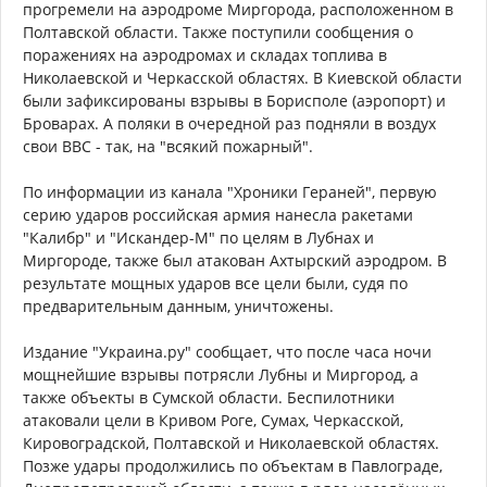
прогремели на аэродроме Миргорода, расположенном в
Полтавской области. Также поступили сообщения о
поражениях на аэродромах и складах топлива в
Николаевской и Черкасской областях. В Киевской области
были зафиксированы взрывы в Борисполе (аэропорт) и
Броварах. А поляки в очередной раз подняли в воздух
свои ВВС - так, на "всякий пожарный".
По информации из канала "Хроники Гераней", первую
серию ударов российская армия нанесла ракетами
"Калибр" и "Искандер-М" по целям в Лубнах и
Миргороде, также был атакован Ахтырский аэродром. В
результате мощных ударов все цели были, судя по
предварительным данным, уничтожены.
Издание "Украина.ру" сообщает, что после часа ночи
мощнейшие взрывы потрясли Лубны и Миргород, а
также объекты в Сумской области. Беспилотники
атаковали цели в Кривом Роге, Сумах, Черкасской,
Кировоградской, Полтавской и Николаевской областях.
Позже удары продолжились по объектам в Павлограде,