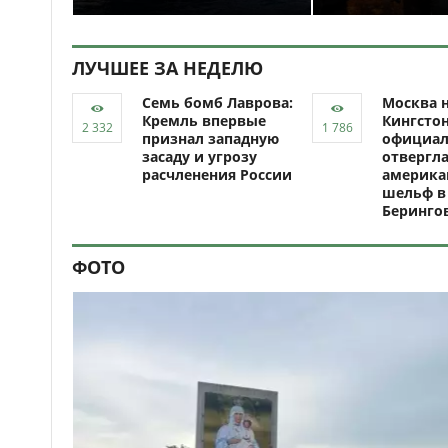
ЛУЧШЕЕ ЗА НЕДЕЛЮ
Семь бомб Лаврова:
Москва н
Кремль впервые
Кингсто
признал западную
официал
засаду и угрозу
отвергл
расчленения России
америка
шельф в
Беринго
ФОТО