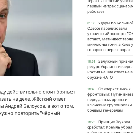
теракты в России участи
первый из трёх сценари
работает
Удары по Большо
01:36
Одессе парализовали
украинский экспорт: ГО
встают, Метинвест теряе
миллионы тонн, а Киев 
говорит о переговорах
Залужный признал
18:51
ресурс Украины исчерпа
Россия нашла ответ на в
оружие НАТО
От «паркетных» к
18:40
аду действительно стоит бояться
фронтовым: Путин внез
зать на деле. Жёсткий ответ
передал тыл, дроны и
ключевые группировки
 Андрей Белоусов, а вот о том,
боевым генералам
: нужно повторить "чёрный
Принцип Жукова
18:23
сработал: Кремль убрал
кабинетных генералов 