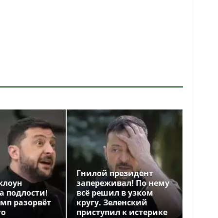
Гнилой президент
клоун
запереживал! По нему
а подлости!
всё решил в узком
амп разорвёт
кругу. Зеленский
го
приступил к истерике