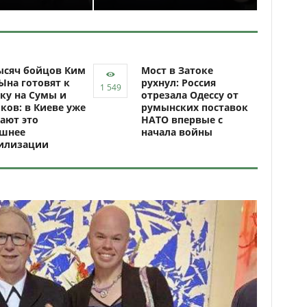
ысяч бойцов Ким
Мост в Затоке
Ына готовят к
рухнул: Россия
ку на Сумы и
отрезала Одессу от
ков: в Киеве уже
румынских поставок
ают это
НАТО впервые с
ашнее
начала войны
илизации