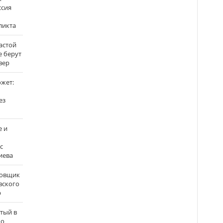
ссия
ликта
застой
е берут
вер
ожет:
ез
е и
с
иева
бовщик
вского
р
атый в
по