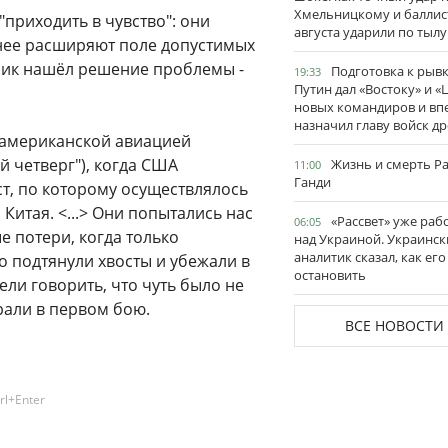
Хмельницкому и баллис
"приходить в чувство": они
августа ударили по тылу
нее расширяют поле допустимых
ник нашёл решение проблемы -
Подготовка к рывк
19:33
Путин дал «Востоку» и «
новых командиров и вп
назначил главу войск д
 американской авиацией
 четверг"), когда США
Жизнь и смерть Р
11:00
Ганди
, по которому осуществлялось
итая. <...> Они попытались нас
«Рассвет» уже раб
06:05
е потери, когда только
над Украиной. Украинск
аналитик сказал, как его
о подтянули хвосты и убежали в
остановить
ли говорить, что чуть было не
рали в первом бою.
ВСЕ НОВОСТИ
rl+Enter