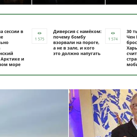
а сессии в
Диверсия с намёком:
30 т
не
почему бомбу
Чен 
ьно
взорвали на пороге,
брос
а
а не в зале, и кого
Харь
нский
это должно напугать
счит
 Арктике и
стр
вом море
моб