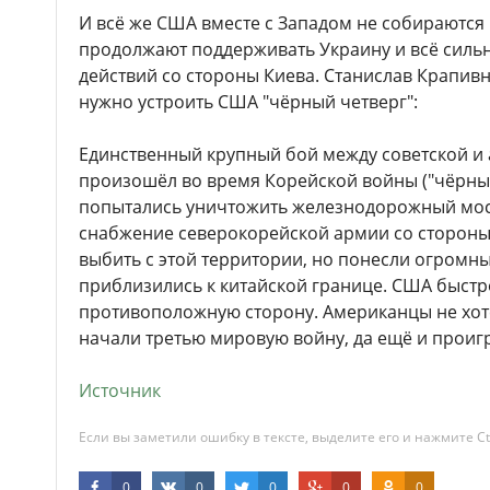
И всё же США вместе с Западом не собираются 
продолжают поддерживать Украину и всё силь
действий со стороны Киева. Станислав Крапив
нужно устроить США "чёрный четверг":
Единственный крупный бой между советской и
произошёл во время Корейской войны ("чёрный
попытались уничтожить железнодорожный мост
снабжение северокорейской армии со стороны К
выбить с этой территории, но понесли огромны
приблизились к китайской границе. США быстр
противоположную сторону. Американцы не хоте
начали третью мировую войну, да ещё и проиг
Источник
Если вы заметили ошибку в тексте, выделите его и нажмите Ct
0
0
0
0
0