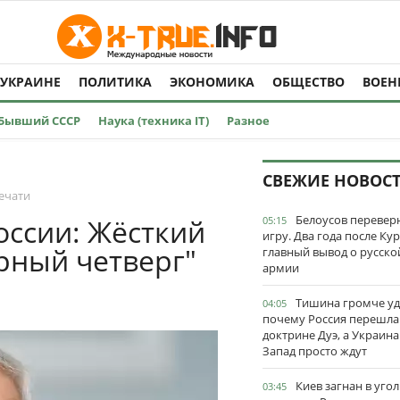
 УКРАИНЕ
ПОЛИТИКА
ЭКОНОМИКА
ОБЩЕСТВО
ВОЕН
Бывший СССР
Наука (техника IT)
Разное
СВЕЖИЕ НОВОС
ечати
Белоусов перевер
оссии: Жёсткий
05:15
игру. Два года после Ку
ёрный четверг"
главный вывод о русско
армии
Тишина громче уд
04:05
почему Россия перешла
доктрине Дуэ, а Украина
Запад просто ждут
Киев загнан в угол
03:45