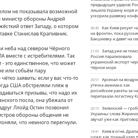
предыдущих ударов: Ро
лишила Украину моря и
делом не показывала возможной
ускорила развязку конф
ся министр обороны Андрей
 жёсткий ответ Западу, о котором
Как Киев рисует «
06:45
тавке Станислав Крапивник.
на фронте», пока русски
Бакшеевку и давят на се
ии неба над севером Чёрного
Запад уже не пом
21:03
А вместе с истребителями. Так
Россия парализовала
украинский экспорт чер
 - это единственное, что может
Чёрное море
ре или собьём пару
чётко заявить: если у вас что-то
Арсенал на воздух
20:51
Когда США обстреляли пляж в
утечка аммиака: как
российские ракеты за ча
аздаваться призывы, что надо их
перепахали логистику К
анского посла, она убежала от
 вдруг Ллойд Остин позвонил
Зеленский — гро
20:15
Украины: слова Жирино
нистров обороны общения не
звучат уже как пригово
поняли, что немного перегнули.
Киев в огне, Драп
19:41
шоке: как точный удар 