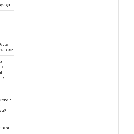
города
е
 бьёт
ставали
о
ет
ы
ч к
кого в
о
кий
ортов
х