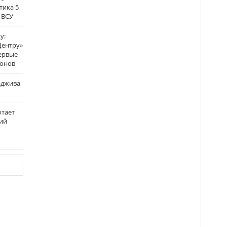
тика 5
 ВСУ
у:
Центру»
ервые
ронов
аджива
отает
ий