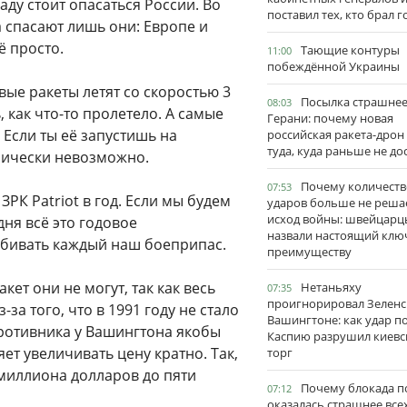
аду стоит опасаться России. Во
поставил тех, кто брал 
 спасают лишь они: Европе и
ё просто.
Тающие контуры
11:00
побеждённой Украины
ые ракеты летят со скоростью 3
Посылка страшне
08:03
, как что-то пролетело. А самые
Герани: почему новая
 Если ты её запустишь на
российская ракета-дрон
туда, куда раньше не до
изически невозможно.
Почему количеств
07:53
ЗРК Patriot в год. Если мы будем
ударов больше не реша
исход войны: швейцарц
дня всё это годовое
назвали настоящий клю
 сбивать каждый наш боеприпас.
преимуществу
ет они не могут, так как весь
Нетаньяху
07:35
проигнорировал Зеленс
за того, что в 1991 году не стало
Вашингтоне: как удар п
 противника у Вашингтона якобы
Каспию разрушил киевс
ет увеличивать цену кратно. Так,
торг
 миллиона долларов до пяти
Почему блокада п
07:12
оказалась страшнее все