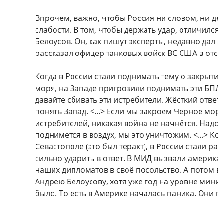
Впрочем, важно, чтобы Россия ни словом, ни 
слабости. В том, чтобы держать удар, отличил
Белоусов. Он, как пишут эксперты, недавно дал
рассказал офицер танковых войск ВС США в отс
Когда в России стали поднимать тему о закрыт
моря, на Западе пригрозили поднимать эти БПЛ
давайте сбивать эти истребители. Жёсткий ответ
понять Запад. <...> Если мы закроем Чёрное мо
истребителей, никакая война не начнётся. Надо 
поднимется в воздух, мы это уничтожим. <...> 
Севастополе (это был теракт), в России стали р
сильно ударить в ответ. В МИД вызвали америк
наших дипломатов в своё посольство. А потом
Андрею Белоусову, хотя уже год на уровне ми
было. То есть в Америке началась паника. Они 