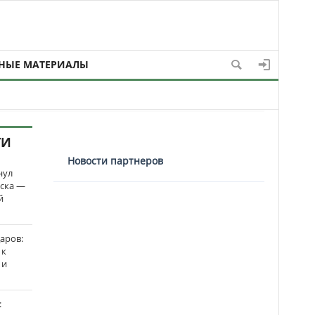
НЫЕ МАТЕРИАЛЫ
ТИ
Новости партнеров
нул
рска —
й
аров:
 к
 и
: