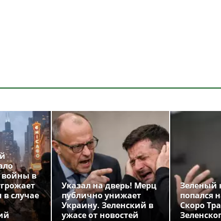
ой
ало
 войны в
угрожает
Указал на дверь! Мерц
Зеленый 
 в случае
публично унижает
попался н
Украину. Зеленский в
Скоро Тр
ий
ужасе от новостей
Зеленско