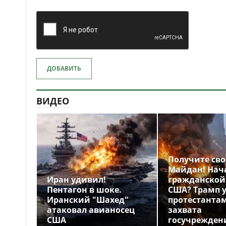
ДОБАВИТЬ
ВИДЕО
Получите св
Майдан! Нач
Иран удивил!
гражданской
Пентагон в шоке.
США? Трамп 
Иранский "Шахед"
протестантам
атаковал авианосец
захвата
США
госучрежден