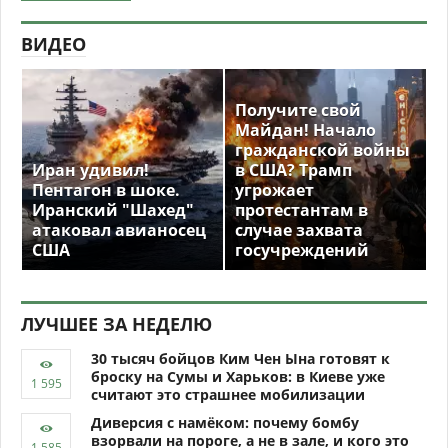
ВИДЕО
Получите свой
Майдан! Начало
гражданской войны
Иран удивил!
в США? Трамп
Пентагон в шоке.
угрожает
Иранский "Шахед"
протестантам в
атаковал авианосец
случае захвата
США
госучреждений
ЛУЧШЕЕ ЗА НЕДЕЛЮ
30 тысяч бойцов Ким Чен Ына готовят к
броску на Сумы и Харьков: в Киеве уже
считают это страшнее мобилизации
Диверсия с намёком: почему бомбу
взорвали на пороге, а не в зале, и кого это