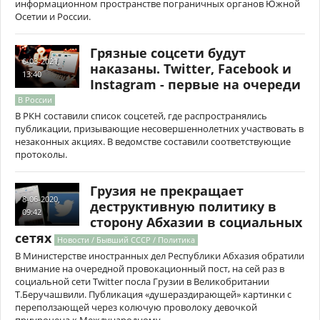
информационном пространстве пограничных органов Южной
Осетии и России.
Грязные соцсети будут
6-03-2021,
наказаны. Twitter, Facebook и
13:40
Instagram - первые на очереди
В России
В РКН составили список соцсетей, где распространялись
публикации, призывающие несовершеннолетних участвовать в
незаконных акциях. В ведомстве составили соответствующие
протоколы.
Грузия не прекращает
8-06-2020,
деструктивную политику в
09:42
сторону Абхазии в социальных
сетях
Новости / Бывший СССР / Политика
В Министерстве иностранных дел Республики Абхазия обратили
внимание на очередной провокационный пост, на сей раз в
социальной сети Twitter посла Грузии в Великобритании
Т.Беручашвили. Публикация «душераздирающей» картинки с
переползающей через колючую проволоку девочкой