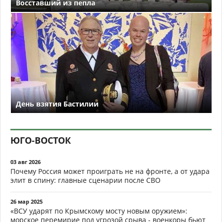
Восставший из пепла
День взятия Бастилии
ЮГО-ВОСТОК
03 авг 2026
Почему Россия может проиграть не на фронте, а от удара
элит в спину: главные сценарии после СВО
26 мар 2025
«ВСУ ударят по Крымскому мосту новым оружием»:
морское перемирие под угрозой срыва - военкоры бьют