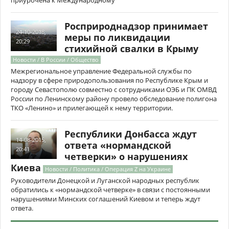
приурочена к Международному
Росприроднадзор принимает
24-10-2018,
меры по ликвидации
20:29
стихийной свалки в Крыму
Новости / В России / Общество
Межрегиональное управление Федеральной службы по
надзору в сфере природопользования по Республике Крым и
городу Севастополю совместно с сотрудниками ОЭБ и ПК ОМВД
России по Ленинскому району провело обследование полигона
ТКО «Ленино» и прилегающей к нему территории.
Республики Донбасса ждут
14-08-2015,
ответа «нормандской
20:41
четверки» о нарушениях
Киева
Новости / Политика / Операция Z на Украине
Руководители Донецкой и Луганской народных республик
обратились к «нормандской четверке» в связи с постоянными
нарушениями Минских соглашений Киевом и теперь ждут
ответа.